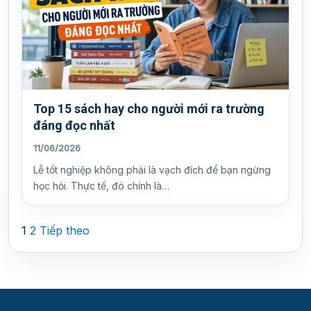
Top 15 sách hay cho người mới ra trường
đáng đọc nhất
11/06/2026
Lễ tốt nghiệp không phải là vạch đích để bạn ngừng
học hỏi. Thực tế, đó chính là…
Phân
1
2
Tiếp theo
trang
bài
viết