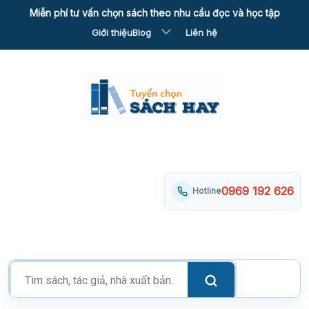
Skip
Miễn phí tư vấn chọn sách theo nhu cầu đọc và học tập
to
Giới thiệu
Blog
Liên hệ
content
0969 192 626
Hotline
Tìm
kiếm
sản
phẩm