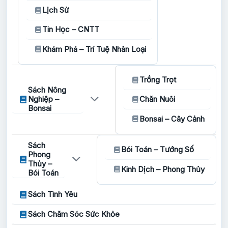
Lịch Sử
Tin Học – CNTT
Khám Phá – Trí Tuệ Nhân Loại
Trồng Trọt
Sách Nông
Nghiệp –
Chăn Nuôi
Bonsai
Bonsai – Cây Cảnh
Sách
Bói Toán – Tướng Số
Phong
Thủy –
Kinh Dịch – Phong Thủy
Bói Toán
Sách Tình Yêu
Sách Chăm Sóc Sức Khỏe