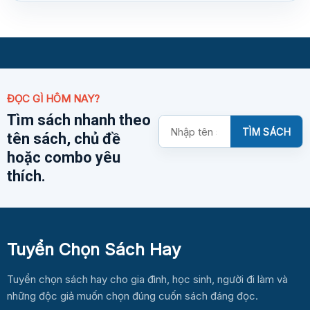
ĐỌC GÌ HÔM NAY?
Tìm sách nhanh theo
Tìm
TÌM SÁCH
tên sách, chủ đề
kiếm
sách
hoặc combo yêu
thích.
Tuyển Chọn Sách Hay
Tuyển chọn sách hay cho gia đình, học sinh, người đi làm và
những độc giả muốn chọn đúng cuốn sách đáng đọc.