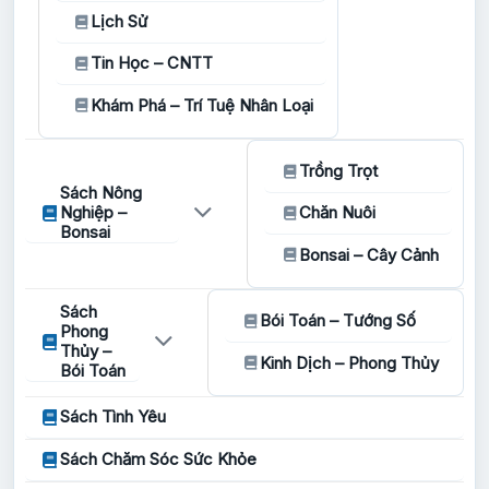
Lịch Sử
Tin Học – CNTT
Khám Phá – Trí Tuệ Nhân Loại
Trồng Trọt
Sách Nông
Nghiệp –
Chăn Nuôi
Bonsai
Bonsai – Cây Cảnh
Sách
Bói Toán – Tướng Số
Phong
Thủy –
Kinh Dịch – Phong Thủy
Bói Toán
Sách Tình Yêu
Sách Chăm Sóc Sức Khỏe