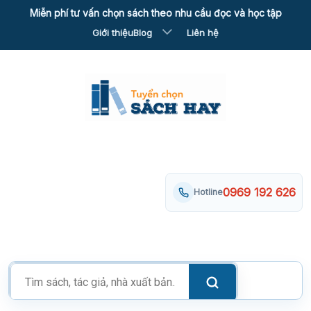
Skip
Miễn phí tư vấn chọn sách theo nhu cầu đọc và học tập
to
Giới thiệu
Blog
Liên hệ
content
0969 192 626
Hotline
Tìm
kiếm
sản
phẩm