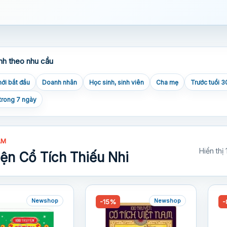
nh theo nhu cầu
ới bắt đầu
Doanh nhân
Học sinh, sinh viên
Cha mẹ
Trước tuổi 3
trong 7 ngày
ẨM
Hiển thị
ện Cổ Tích Thiếu Nhi
Newshop
Newshop
-15%
-