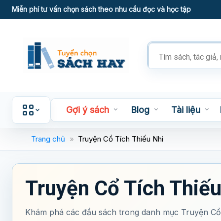
Skip
Miễn phí tư vấn chọn sách theo nhu cầu đọc và học tập
to
content
Tìm
kiếm
sản
phẩm
Gợi ý sách
Blog
Tài liệu
Trang chủ
»
Truyện Cổ Tích Thiếu Nhi
Truyện Cổ Tích Thiếu
Khám phá các đầu sách trong danh mục Truyện Cổ 