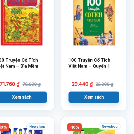
00 Truyện Cổ Tích
100 Truyện Cổ Tích
iệt Nam – Bìa Mềm
Việt Nam – Quyển 1
71.760
₫
29.440
₫
78.000
₫
32.000
₫
Xem sách
Xem sách
Newshop
Newshop
10%
-10%