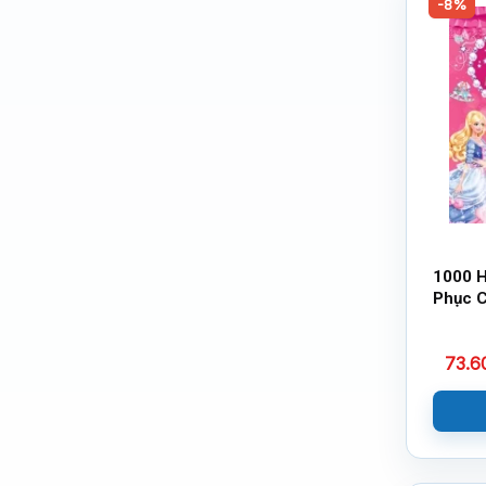
-8%
1000 H
Phục 
Công 
73.