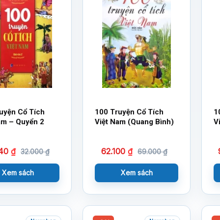
uyện Cổ Tích
100 Truyện Cổ Tích
1
am – Quyển 2
Việt Nam (Quang Bình)
V
440
₫
62.100
₫
32.000
₫
69.000
₫
Xem sách
Xem sách