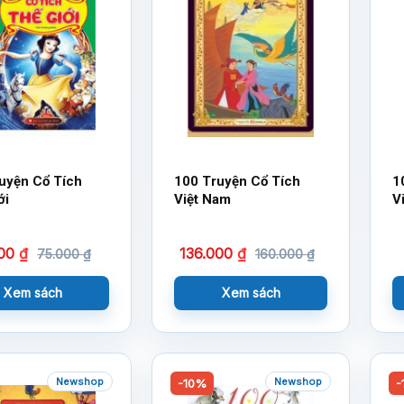
uyện Cổ Tích
100 Truyện Cổ Tích
1
ới
Việt Nam
V
000
₫
136.000
₫
75.000
₫
160.000
₫
Xem sách
Xem sách
Newshop
Newshop
-10%
-