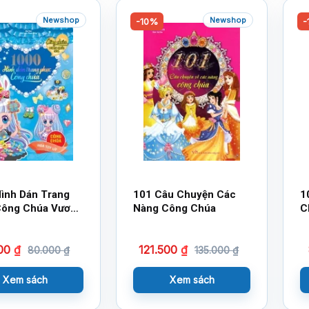
Newshop
Newshop
-10%
-
ình Dán Trang
101 Câu Chuyện Các
1
Công Chúa Vương
Nàng Công Chúa
C
Hoa – Công Chúa
y Líp
600
₫
121.500
₫
80.000
₫
135.000
₫
Xem sách
Xem sách