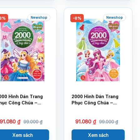
Newshop
Newshop
8%
-8%
000 Hình Dán Trang
2000 Hình Dán Trang
hục Công Chúa –
Phục Công Chúa –
ông Chúa Phép Thuật
Công Chúa Trí Tuệ
91.080
₫
91.080
₫
99.000
₫
99.000
₫
Xem sách
Xem sách