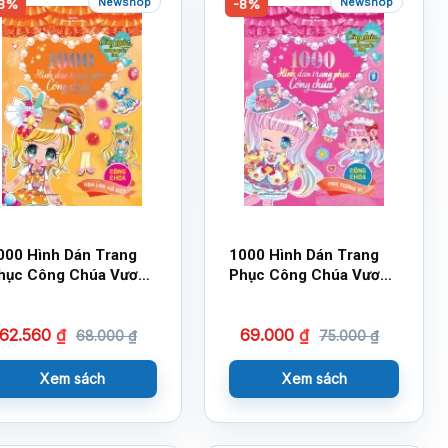
Newshop
Newshop
8%
-8%
000 Hình Dán Trang
1000 Hình Dán Trang
hục Công Chúa Vương
Phục Công Chúa Vương
uốc Hoa – Công chúa
Quốc Hoa – Công Chúa
oa Lan Hồ Điệp
Hoa Tường Vi
62.560
₫
69.000
₫
68.000
₫
75.000
₫
Xem sách
Xem sách