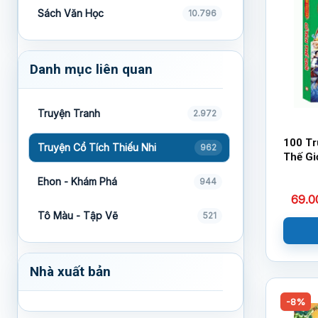
Sách Văn Học
10.796
Danh mục liên quan
Truyện Tranh
2.972
100 Tr
Truyện Cổ Tích Thiếu Nhi
962
Thế Gi
Ehon - Khám Phá
944
69.
Tô Màu - Tập Vẽ
521
Nhà xuất bản
-8%