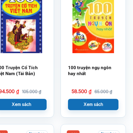
00 Truyện Cổ Tích
100 truyện ngụ ngôn
iệt Nam (Tái Bản)
hay nhất
94.500
₫
58.500
₫
105.000
₫
65.000
₫
Xem sách
Xem sách