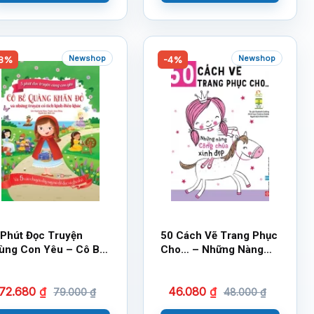
Newshop
Newshop
8%
-4%
 Phút Đọc Truyện
50 Cách Vẽ Trang Phục
ùng Con Yêu – Cô Bé
Cho… – Những Nàng
uàng Khăn Đỏ Và
Công Chúa Xinh Đẹp
hững Truyện Cổ Tích
72.680
₫
46.080
₫
inh Điển Khác
79.000
₫
48.000
₫