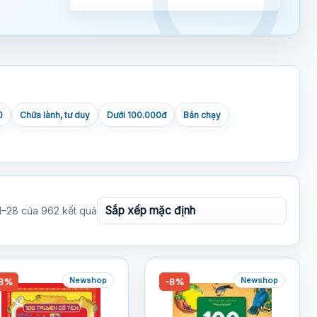
0
Chữa lành, tư duy
Dưới 100.000đ
Bán chạy
 1–28 của 962 kết quả
Newshop
Newshop
8%
-8%