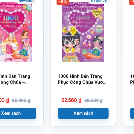
Newshop
Newshop
-8%
-
ình Dán Trang
1000 Hình Dán Trang
1
Công Chúa –
Phục Công Chúa Vương
P
Chúa Hoa Lệ
Quốc Hoa – Công Chúa
Q
Hoa Bìm Bìm
H
600
₫
62.560
₫
80.000
₫
68.000
₫
Xem sách
Xem sách