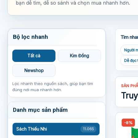
bạn dễ tìm, dễ so sánh và chọn mua nhanh hơn.
Bộ lọc nhanh
Tìm nha
Người m
Tất cả
Kim Đồng
Dễ đọc 
Newshop
Lọc nhanh theo nguồn sách, giúp bạn tìm
SẢN PH
đúng nơi mua nhanh hơn.
Truy
Danh mục sản phẩm
-8%
Sách Thiếu Nhi
11.065