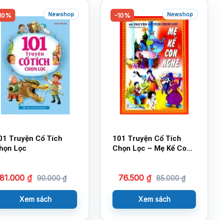
Newshop
Newshop
10%
-10%
01 Truyện Cổ Tích
101 Truyện Cổ Tích
họn Lọc
Chọn Lọc – Mẹ Kể Con
Nghe (Bìa Đỏ)
81.000
₫
76.500
₫
90.000
₫
85.000
₫
Xem sách
Xem sách