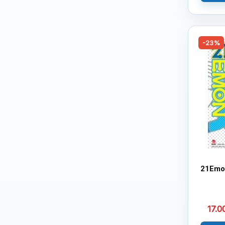
-23%
21Emo
17.