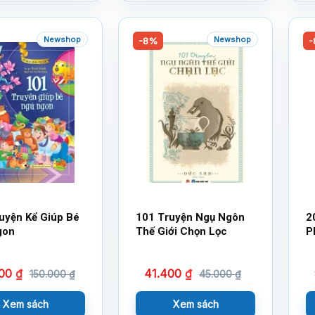
Newshop
Newshop
-8%
-
uyện Kể Giúp Bé
101 Truyện Ngụ Ngôn
2
gon
Thế Giới Chọn Lọc
P
C
000
₫
41.400
₫
150.000
₫
45.000
₫
Xem sách
Xem sách