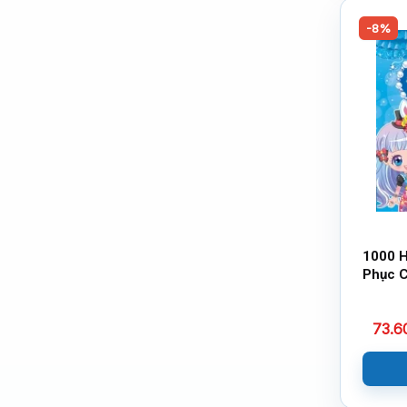
-8%
1000 H
Phục 
Quốc 
Hoa Tu
73.