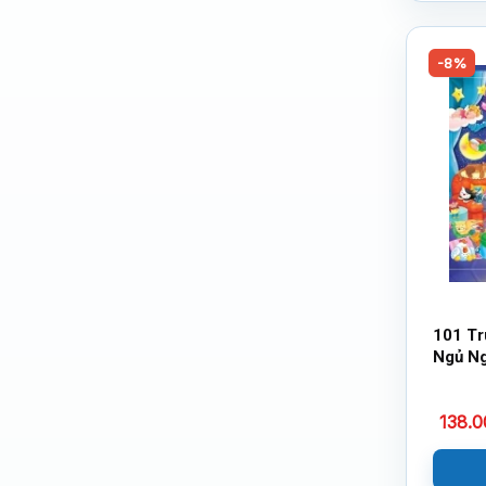
-8%
101 Tr
Ngủ N
138.