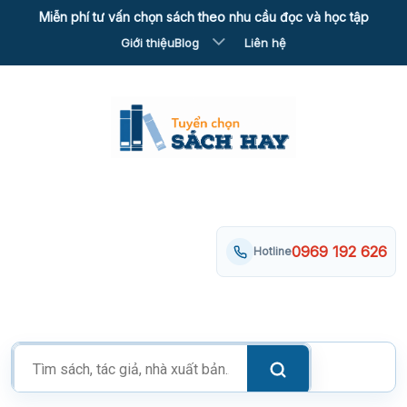
Skip
Miễn phí tư vấn chọn sách theo nhu cầu đọc và học tập
to
Giới thiệu
Blog
Liên hệ
content
0969 192 626
Hotline
Tìm
kiếm
sản
phẩm