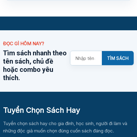
ĐỌC GÌ HÔM NAY?
Tìm sách nhanh theo
Tìm
TÌM SÁCH
tên sách, chủ đề
kiếm
sách
hoặc combo yêu
thích.
Tuyển Chọn Sách Hay
Tuyển chọn sách hay cho gia đình, học sinh, người đi làm và
những độc giả muốn chọn đúng cuốn sách đáng đọc.