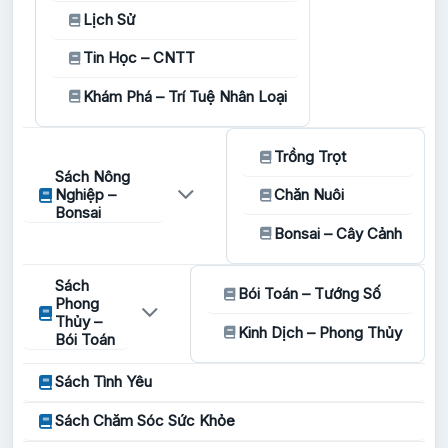
Lịch Sử
Tin Học – CNTT
Khám Phá – Trí Tuệ Nhân Loại
Trồng Trọt
Sách Nông
Nghiệp –
Chăn Nuôi
Bonsai
Bonsai – Cây Cảnh
Sách
Bói Toán – Tướng Số
Phong
Thủy –
Kinh Dịch – Phong Thủy
Bói Toán
Sách Tình Yêu
Sách Chăm Sóc Sức Khỏe