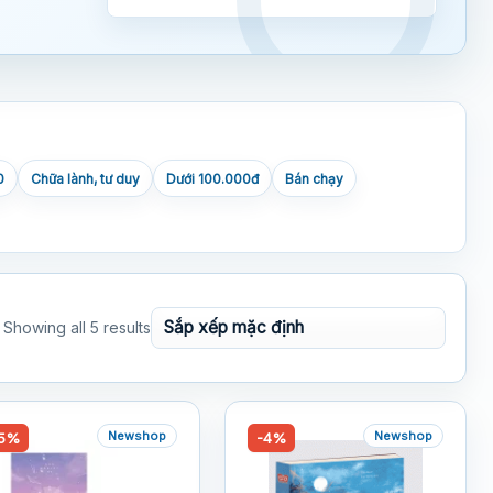
0
Chữa lành, tư duy
Dưới 100.000đ
Bán chạy
Showing all 5 results
Newshop
Newshop
5%
-4%