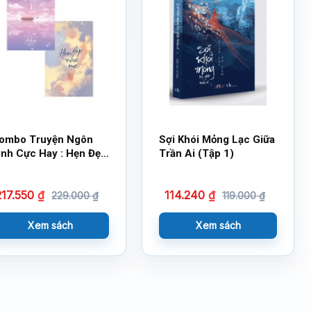
ombo Truyện Ngôn
Sợi Khói Mỏng Lạc Giữa
ình Cực Hay : Hẹn Đẹp
Trần Ai (Tập 1)
hư Mơ + Thời Thiếu
iên Của Anh Và Em
217.550
₫
114.240
₫
229.000
₫
119.000
₫
Xem sách
Xem sách