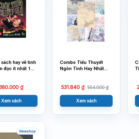
 sách hay về tình
Combo Tiểu Thuyết
C
n đọc ít nhất 1
Ngôn Tình Hay Nhất
T
ng đời
Bạn Không Thể Bỏ Lỡ
N
(Bộ 5 Cuốn)
N
380.000
₫
531.840
₫
554.000
₫
Xem sách
Xem sách
Newshop