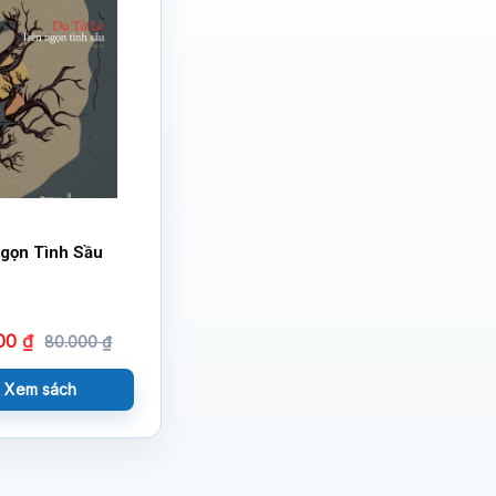
gọn Tình Sầu
600
₫
80.000
₫
Xem sách