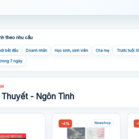
nh theo nhu cầu
ới bắt đầu
Doanh nhân
Học sinh, sinh viên
Cha mẹ
Trước tuổi 3
trong 7 ngày
ẨM
 Thuyết - Ngôn Tình
Newshop
-4%
-