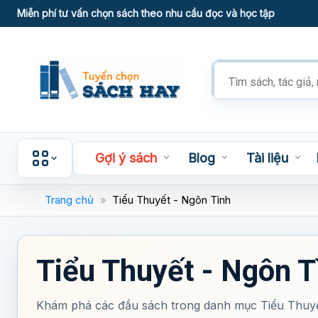
Skip
Miễn phí tư vấn chọn sách theo nhu cầu đọc và học tập
to
content
Tìm
kiếm
sản
phẩm
Gợi ý sách
Blog
Tài liệu
Trang chủ
»
Tiểu Thuyết - Ngôn Tình
Tiểu Thuyết - Ngôn T
Khám phá các đầu sách trong danh mục Tiểu Thuyế