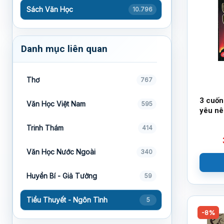
Sách Văn Học
10.796
Danh mục liên quan
Thơ
767
3 cuốn
Văn Học Việt Nam
595
yêu nê
lần tro
Trinh Thám
414
Văn Học Nước Ngoài
340
Huyền Bí - Giả Tưởng
59
Tiểu Thuyết - Ngôn Tình
5
-8%