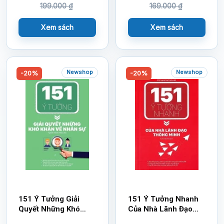
199.000
₫
169.000
₫
Xem sách
Xem sách
Newshop
Newshop
-20%
-20%
151 Ý Tưởng Giải
151 Ý Tưởng Nhanh
Quyết Những Khó
Của Nhà Lãnh Đạo
Khăn Về Nhân Sự
Thông Minh