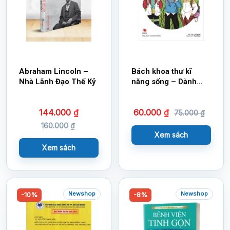
Abraham Lincoln –
Bách khoa thư kĩ
Nhà Lãnh Đạo Thế Kỷ
năng sống – Dành
cho bạn trai – Trở
thành nhà lãnh đạo
144.000
₫
60.000
₫
tương lai
75.000
₫
160.000
₫
Xem sách
Xem sách
Newshop
Newshop
-10%
-8%