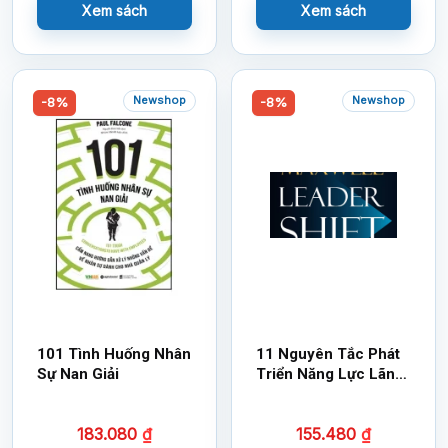
Xem sách
Xem sách
Newshop
Newshop
-8%
-8%
101 Tình Huống Nhân
11 Nguyên Tắc Phát
Sự Nan Giải
Triển Năng Lực Lãnh
Đạo
183.080
₫
155.480
₫