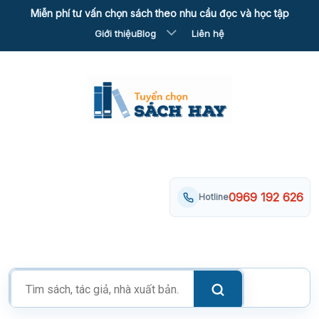
Skip
Miễn phí tư vấn chọn sách theo nhu cầu đọc và học tập
to
Giới thiệu
Blog
Liên hệ
content
0969 192 626
Hotline
Tìm
kiếm
sản
phẩm