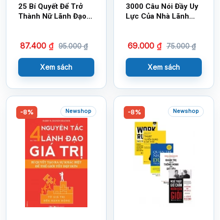
25 Bí Quyết Để Trở
3000 Câu Nói Đầy Uy
Thành Nữ Lãnh Đạo
Lực Của Nhà Lãnh
Tài Ba – Cách Phụ
Đạo
Phữ Trở Thành Tâm
87.400
₫
69.000
₫
Điểm
95.000
₫
75.000
₫
Xem sách
Xem sách
Newshop
Newshop
-8%
-8%