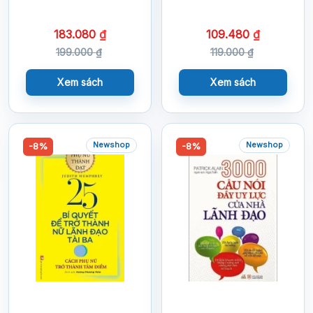
Đạo
183.080
₫
109.480
₫
199.000
₫
119.000
₫
Xem sách
Xem sách
Newshop
Newshop
-8%
-8%