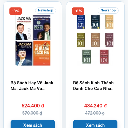
Cuốn)
Newshop
Newshop
-8%
-8%
Bộ Sách Hay Về Jack
Bộ Sách Kinh Thánh
Ma: Jack Ma Và
Dành Cho Các Nhà
Những Bài Học EQ-Trí
Lãnh Đạo
Tuệ Cảm Xúc Để
524.400
₫
434.240
₫
Thành Công + Ở Đâu
Có Phàn Nàn Ở Đó Có
570.000
₫
472.000
₫
Cơ Hội: 14 Bài Học
Khởi Nghiệp Jack Ma
Xem sách
Xem sách