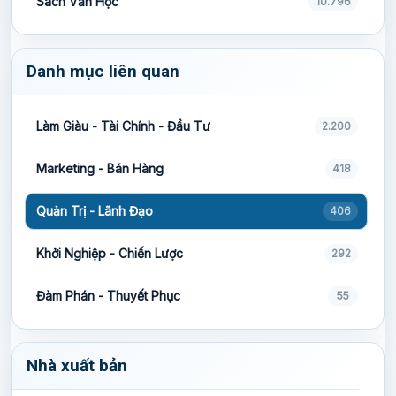
Sách Văn Học
10.796
Danh mục liên quan
Làm Giàu - Tài Chính - Đầu Tư
2.200
Marketing - Bán Hàng
418
Quản Trị - Lãnh Đạo
406
Khởi Nghiệp - Chiến Lược
292
Đàm Phán - Thuyết Phục
55
Nhà xuất bản