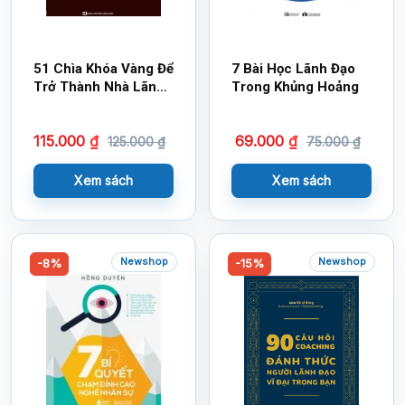
51 Chìa Khóa Vàng Để
7 Bài Học Lãnh Đạo
Trở Thành Nhà Lãnh
Trong Khủng Hoảng
Đạo Truyền Cảm
Hứng
115.000
₫
69.000
₫
125.000
₫
75.000
₫
Xem sách
Xem sách
Newshop
Newshop
-8%
-15%