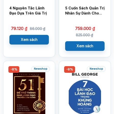
4 Nguyên Tắc Lãnh
5 Cuốn Sách Quản Trị
Đạo Dựa Trên Giá Trị
Nhân Sự Dành Cho
Nhà Quản Lý
79.120
₫
759.000
₫
86.000
₫
825.000
₫
Xem sách
Xem sách
Newshop
Newshop
-8%
-8%