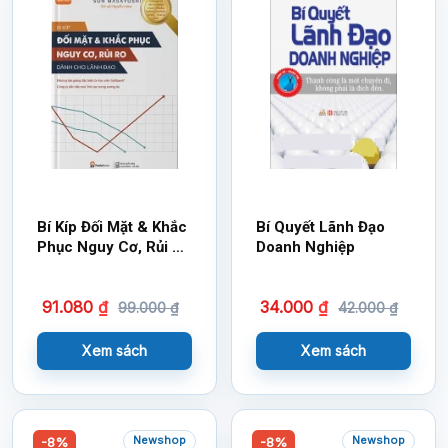
Bí Kíp Đối Mặt & Khắc
Bí Quyết Lãnh Đạo
Phục Nguy Cơ, Rủi Ro
Doanh Nghiệp
– Dành Cho Lãnh Đạo
91.080
₫
34.000
₫
99.000
₫
42.000
₫
Xem sách
Xem sách
Newshop
Newshop
-8%
-8%