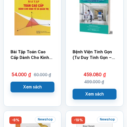
Bài Tập Toán Cao
Bệnh Viện Tinh Gọn
Cấp Dành Cho Kinh
(Tư Duy Tinh Gọn –
Tế Và Quản Trị
Chìa Khóa Cho Quản
Trị Bệnh Viện)
54.000
₫
459.080
₫
60.000
₫
499.000
₫
Xem sách
Xem sách
Newshop
Newshop
-8%
-19%