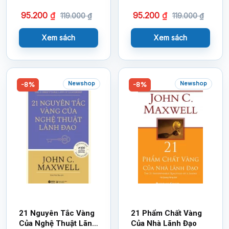
95.200
₫
95.200
₫
119.000
₫
119.000
₫
Xem sách
Xem sách
Newshop
Newshop
-8%
-8%
21 Nguyên Tắc Vàng
21 Phẩm Chất Vàng
Của Nghệ Thuật Lãnh
Của Nhà Lãnh Đạo