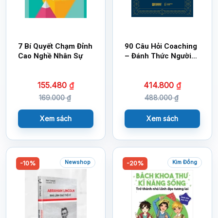
7 Bí Quyết Chạm Đỉnh
90 Câu Hỏi Coaching
Cao Nghề Nhân Sự
– Đánh Thức Người
Lãnh Đạo Vĩ Đại
Trong Bạn
155.480
₫
414.800
₫
169.000
₫
488.000
₫
Xem sách
Xem sách
Newshop
Kim Đồng
-10%
-20%