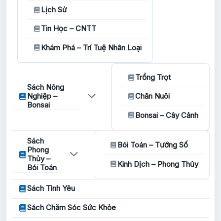
Lịch Sử
Tin Học – CNTT
Khám Phá – Trí Tuệ Nhân Loại
Trồng Trọt
Sách Nông
Nghiệp –
Chăn Nuôi
Bonsai
Bonsai – Cây Cảnh
Sách
Bói Toán – Tướng Số
Phong
Thủy –
Kinh Dịch – Phong Thủy
Bói Toán
Sách Tình Yêu
Sách Chăm Sóc Sức Khỏe