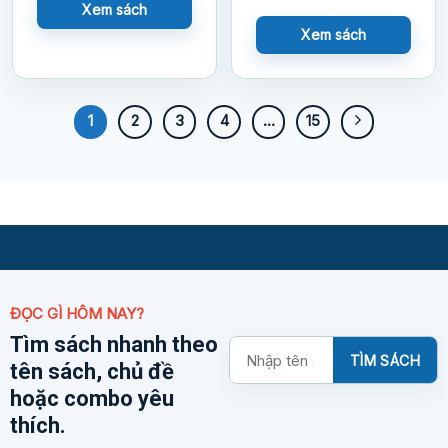
Xem sách
Xem sách
1
2
3
4
…
15
ĐỌC GÌ HÔM NAY?
Tìm sách nhanh theo
Tìm
TÌM SÁCH
tên sách, chủ đề
kiếm
sách
hoặc combo yêu
thích.