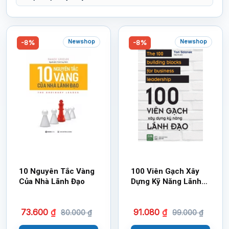
Newshop
Newshop
-8%
-8%
10 Nguyên Tắc Vàng
100 Viên Gạch Xây
Của Nhà Lãnh Đạo
Dựng Kỹ Năng Lãnh
Đạo
73.600
₫
91.080
₫
80.000
₫
99.000
₫