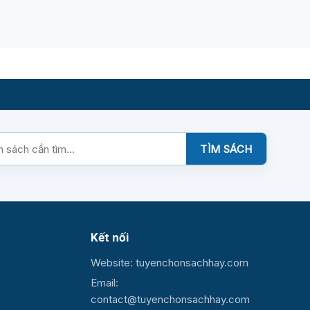
TÌM SÁCH
Kết nối
Website: tuyenchonsachhay.com
Email:
contact@tuyenchonsachhay.com