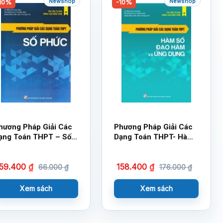
Newshop
Newshop
10%
-10%
hương Pháp Giải Các
Phương Pháp Giải Các
ạng Toán THPT – Số
Dạng Toán THPT- Hàm
hức
Số – Đạo Hàm Và Ứng
Dụng
59.400
₫
158.400
₫
66.000
₫
176.000
₫
Xem sách
Xem sách