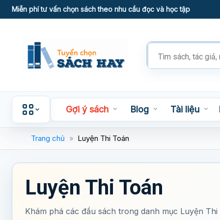
Skip
Miễn phí tư vấn chọn sách theo nhu cầu đọc và học tập
to
content
Tìm
kiếm
sản
phẩm
Gợi ý sách
Blog
Tài liệu
Trang chủ
»
Luyện Thi Toán
Luyện Thi Toán
Khám phá các đầu sách trong danh mục Luyện Thi 