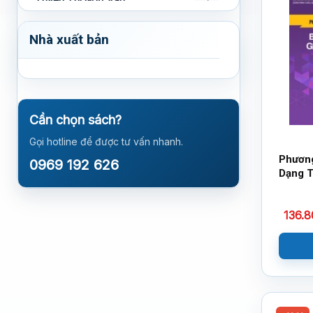
Luyện Thi Lịch Sử
1
Nhà xuất bản
Luyện Thi Địa Lý
0
Cần chọn sách?
Gọi hotline để được tư vấn nhanh.
Phương
0969 192 626
Dạng T
Đẳng T
Nhất V
136.