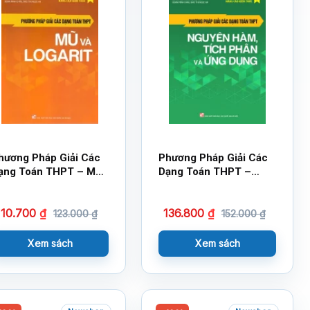
hương Pháp Giải Các
Phương Pháp Giải Các
ạng Toán THPT – Mũ
Dạng Toán THPT –
à Logarit
Nguyên Hàm, Tích
Phân Và Ứng Dụng
110.700
₫
136.800
₫
123.000
₫
152.000
₫
Xem sách
Xem sách