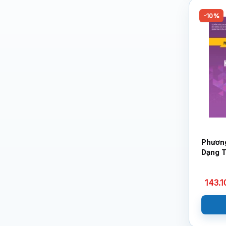
-10%
Phương
Dạng T
Học Kh
143.