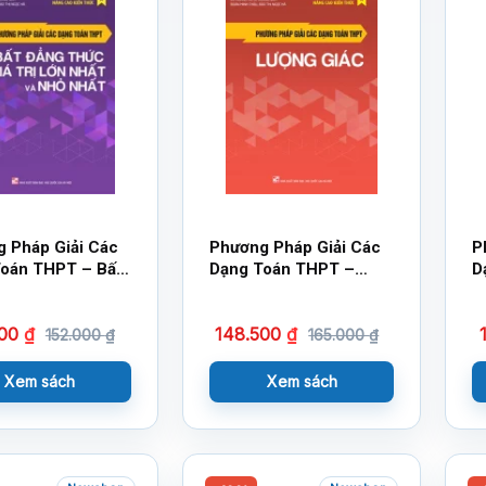
 Pháp Giải Các
Phương Pháp Giải Các
P
oán THPT – Bất
Dạng Toán THPT –
D
hức, Giá Trị Lớn
Lượng Giác
V
à Nhỏ Nhất
800
₫
148.500
₫
152.000
₫
165.000
₫
Xem sách
Xem sách