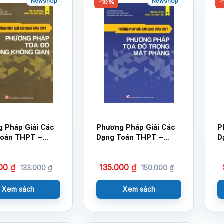
Newshop
Newshop
-10%
-
 Pháp Giải Các
Phương Pháp Giải Các
P
Toán THPT –
Dạng Toán THPT –
D
 Pháp Tọa Độ
Phương Pháp Tọa Độ
P
Không Gian
Trong Mặt Phẳng
700
₫
135.000
₫
133.000
₫
150.000
₫
Xem sách
Xem sách