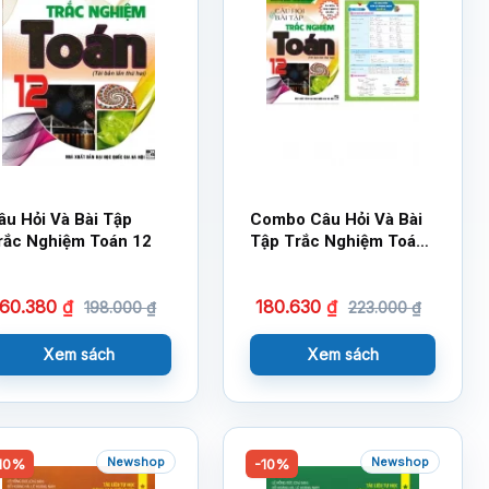
âu Hỏi Và Bài Tập
Combo Câu Hỏi Và Bài
rắc Nghiệm Toán 12
Tập Trắc Nghiệm Toán
12 + Tờ Công Thức
Toán 12
160.380
₫
180.630
₫
198.000
₫
223.000
₫
Xem sách
Xem sách
Newshop
Newshop
10%
-10%