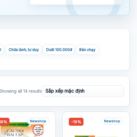
0
Chữa lành, tư duy
Dưới 100.000đ
Bán chạy
Showing all 14 results
Newshop
Newshop
19%
-19%