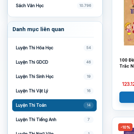
Sách Văn Học
10.796
Danh mục liên quan
Luyện Thi Hóa Học
54
100 Đề
Luyện Thi GDCD
46
Trắc N
Luyện Thi Sinh Học
19
123.
Luyện Thi Vật Lý
16
Luyện Thi Toán
14
Luyện Thi Tiếng Anh
7
-10%
Luyện Thi Ngữ Văn
1