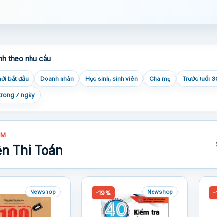
nh theo nhu cầu
ới bắt đầu
Doanh nhân
Học sinh, sinh viên
Cha mẹ
Trước tuổi 3
trong 7 ngày
ẨM
n Thi Toán
Newshop
Newshop
-19%
-