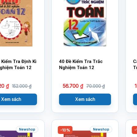
 Kiểm Tra Định Kì
40 Đề Kiểm Tra Trắc
C
ghiệm Toán 12
Nghiệm Toán 12
T
120
₫
56.700
₫
152.000
₫
70.000
₫
Xem sách
Xem sách
Newshop
Newshop
-10%
-