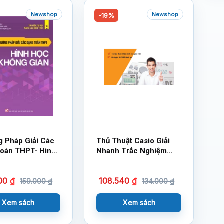
Newshop
Newshop
-19%
 Pháp Giải Các
Thủ Thuật Casio Giải
oán THPT- Hình
Nhanh Trắc Nghiệm
ông gian
Toán 12
100
₫
108.540
₫
159.000
₫
134.000
₫
Xem sách
Xem sách