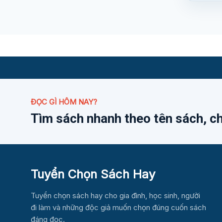
ĐỌC GÌ HÔM NAY?
Tìm sách nhanh theo tên sách, c
Tuyển Chọn Sách Hay
Tuyển chọn sách hay cho gia đình, học sinh, người
đi làm và những độc giả muốn chọn đúng cuốn sách
đáng đọc.