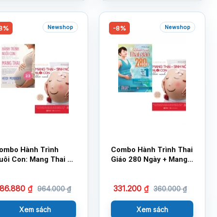
Newshop
Newshop
8%
-8%
ombo Hành Trình
Combo Hành Trình Thai
uôi Con: Mang Thai –
Giáo 280 Ngày + Mang
inh Nở Và Nuôi Con
Thai Sinh Nở Và Nuôi
hỏe Mạnh (2 Cuốn)
Con Khỏe Mạnh (Bộ 2
86.880
₫
331.200
₫
Cuốn)
964.000
₫
360.000
₫
Xem sách
Xem sách