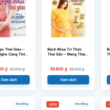
c Thai Giáo –
Bách Khoa Tri Thức
B
Nghe Càng Thông
Thai Sản – Mang Thai
T
Và Những Điều Cần Biết
S
T
800
₫
59.800
₫
62.000
₫
65.000
₫
Xem sách
Xem sách
Kim Đồng
Kim Đồng
-20%
-