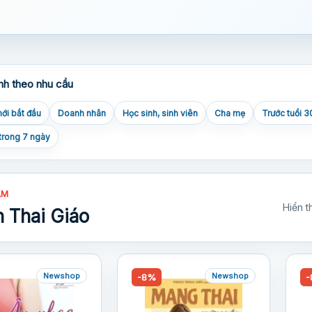
nh theo nhu cầu
ới bắt đầu
Doanh nhân
Học sinh, sinh viên
Cha mẹ
Trước tuổi 3
trong 7 ngày
ẨM
Hiển t
 Thai Giáo
Newshop
Newshop
-8%
-