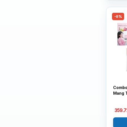
-8%
Combo
Mang T
3 Cuốn
359.