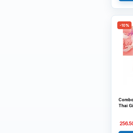
-10%
Combo
Thai G
Yêu T
+ Mang
256.
Công