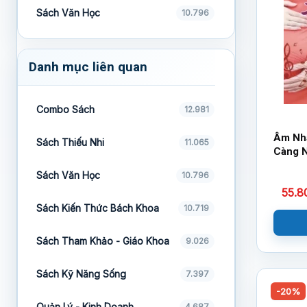
Sách Văn Học
10.796
Danh mục liên quan
Combo Sách
12.981
Âm Nhạ
Sách Thiếu Nhi
11.065
Càng 
Minh
Sách Văn Học
10.796
55.
Sách Kiến Thức Bách Khoa
10.719
Sách Tham Khảo - Giáo Khoa
9.026
Sách Kỹ Năng Sống
7.397
-20%
Quản Lý - Kinh Doanh
4.687