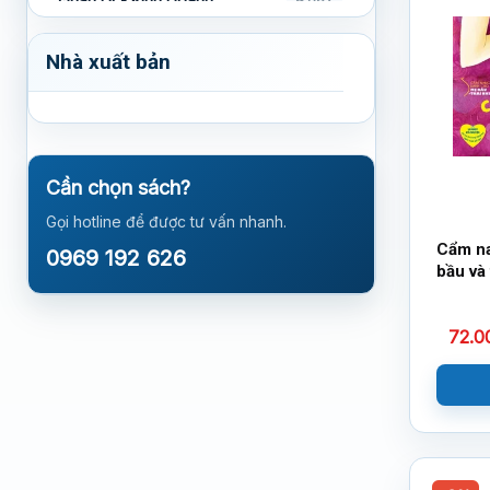
Sách Ngoại Ngữ
4.097
Nhà xuất bản
Sách Khác
2.505
Sách Nuôi Dạy Con
2.145
Cần chọn sách?
Sách Phong Thủy - Bói Toán
1.843
Gọi hotline để được tư vấn nhanh.
Cẩm n
0969 192 626
Sách Tình Yêu
1.735
bầu và 
con n
72.