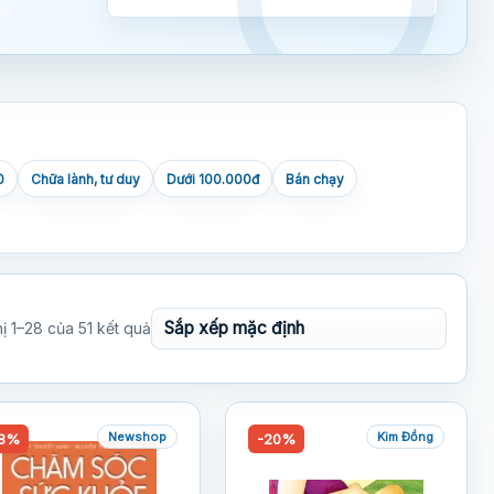
0
Chữa lành, tư duy
Dưới 100.000đ
Bán chạy
hị 1–28 của 51 kết quả
Newshop
Kim Đồng
8%
-20%