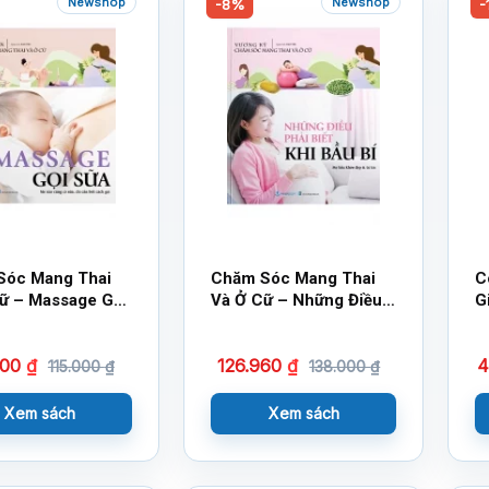
Newshop
Newshop
-8%
-
Sóc Mang Thai
Chăm Sóc Mang Thai
C
ữ – Massage Gọi
Và Ở Cữ – Những Điều
G
Phải Biết Khi Bầu Bí
T
800
₫
126.960
₫
4
115.000
₫
138.000
₫
Xem sách
Xem sách