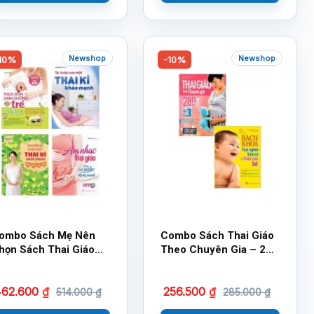
Newshop
Newshop
10%
-10%
ombo Sách Mẹ Nên
Combo Sách Thai Giáo
họn Sách Thai Giáo
Theo Chuyên Gia – 280
hư Thế Nào ? (4 Cuốn)
Ngày + Bách Khoa Thai
Nghén, Sinh Nở Và
462.600
₫
256.500
₫
Chăm Sóc Bé
514.000
₫
285.000
₫