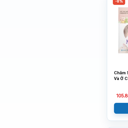
-8%
Chăm 
Và Ở C
Sữa
105.