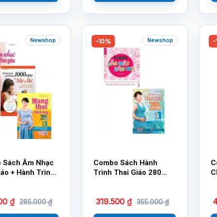
Newshop
Newshop
-10%
-
 Sách Âm Nhạc
Combo Sách Hành
C
iáo + Hành Trình
Trình Thai Giáo 280
C
hương 1000 Ngày
Ngày + Lần Đầu Làm Mẹ
N
 Thai Thành
(Bộ 2 Cuốn)
500
₫
319.500
₫
285.000
₫
355.000
₫