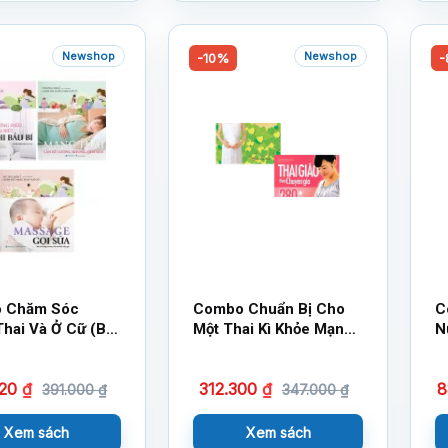
Newshop
Newshop
-10%
-
 Chăm Sóc
Combo Chuẩn Bị Cho
C
hai Và Ở Cữ (Bộ
Một Thai Kì Khỏe Mạnh
N
)
Và Chào Đón Bé Yêu +
S
Thai Giáo Theo Chuyên
K
720
₫
312.300
₫
8
Gia – 280 Ngày – Mỗi
391.000
₫
347.000
₫
Ngày Đọc Một Trang
Xem sách
Xem sách