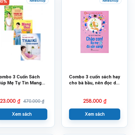
Newshop
Newshop
10%
ombo 3 Cuốn Sách
Combo 3 cuốn sách hay
iúp Mẹ Tự Tin Mang
cho bà bầu, nên đọc dù
hai Thành Công
chỉ 1 lần!
23.000
₫
258.000
₫
470.000
₫
Xem sách
Xem sách