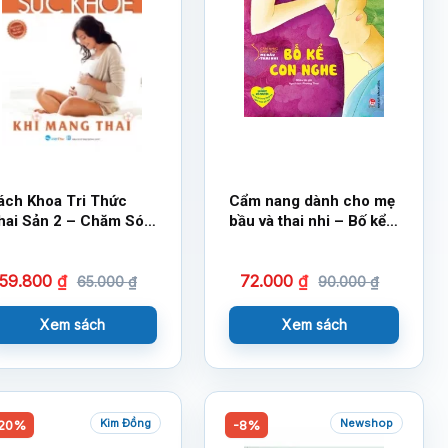
ách Khoa Tri Thức
Cẩm nang dành cho mẹ
hai Sản 2 – Chăm Sóc
bầu và thai nhi – Bố kể
ức Khỏe Khi Mang
con nghe
hai
59.800
₫
72.000
₫
65.000
₫
90.000
₫
Xem sách
Xem sách
Kim Đồng
Newshop
20%
-8%