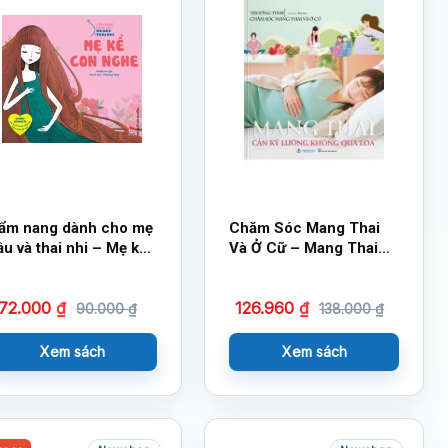
ẩm nang dành cho mẹ
Chăm Sóc Mang Thai
ầu và thai nhi – Mẹ kể
Và Ở Cữ – Mang Thai
on nghe
Cần Kỹ Lưỡng Không
Qua Loa
72.000
₫
126.960
₫
90.000
₫
138.000
₫
Xem sách
Xem sách