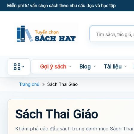
Skip
Miễn phí tư vấn chọn sách theo nhu cầu đọc và học tập
to
content
Tìm
kiếm
sản
phẩm
Gợi ý sách
Blog
Tài liệu
Trang chủ
»
Sách Thai Giáo
Sách Thai Giáo
Khám phá các đầu sách trong danh mục Sách Thai G