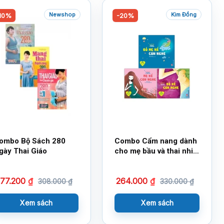
Newshop
Kim Đồng
10%
-20%
ombo Bộ Sách 280
Combo Cẩm nang dành
gày Thai Giáo
cho mẹ bầu và thai nhi
(3 cuốn)
277.200
₫
264.000
₫
308.000
₫
330.000
₫
Xem sách
Xem sách