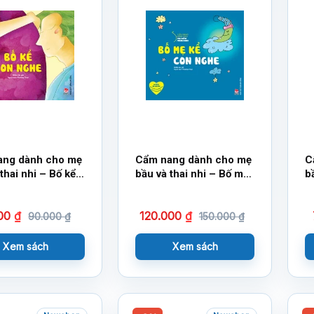
ang dành cho mẹ
Cẩm nang dành cho mẹ
C
thai nhi – Bố kể
bầu và thai nhi – Bố mẹ
b
ghe
kể con nghe
c
000
₫
120.000
₫
90.000
₫
150.000
₫
Xem sách
Xem sách