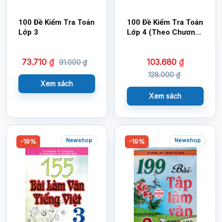
100 Đề Kiểm Tra Toán
100 Đề Kiểm Tra Toán
Lớp 3
Lớp 4 (Theo Chương
Trình Mới)
73.710
₫
103.680
₫
91.000
₫
128.000
₫
Xem sách
Xem sách
Newshop
Newshop
-19%
-19%