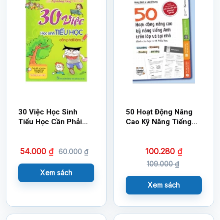
30 Việc Học Sinh
50 Hoạt Động Nâng
Tiểu Học Cần Phải
Cao Kỹ Năng Tiếng
Làm
Anh Trên Lớp Và Tại
Nhà Dành Cho Học
54.000
₫
100.280
₫
Sinh Tiểu Học
60.000
₫
109.000
₫
Xem sách
Xem sách