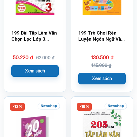
199 Bài Tập Làm Văn
199 Trò Chơi Rèn
Chọn Lọc Lớp 3
Luyện Ngôn Ngữ Và
(Dùng Chung Cho
Tư Duy Dành Cho Học
Các SGK Mới Hiện
Sinh Tiểu Học
50.220
₫
130.500
₫
Hành)
62.000
₫
145.000
₫
Xem sách
Xem sách
Newshop
Newshop
-13%
-19%