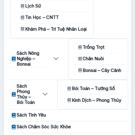
Lịch Sử
Tin Học – CNTT
Khám Phá – Trí Tuệ Nhân Loại
Trồng Trọt
Sách Nông
Nghiệp –
Chăn Nuôi
Bonsai
Bonsai – Cây Cảnh
Sách
Bói Toán – Tướng Số
Phong
Thủy –
Kinh Dịch – Phong Thủy
Bói Toán
Sách Tình Yêu
Sách Chăm Sóc Sức Khỏe