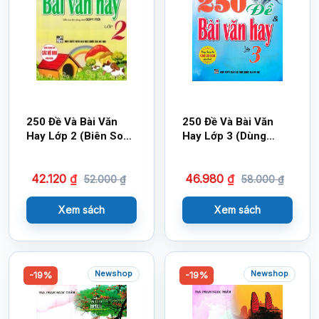
250 Đề Và Bài Văn
250 Đề Và Bài Văn
Hay Lớp 2 (Biên Soạn
Hay Lớp 3 (Dùng
Theo Chương Trình
Chung Cho Các Bộ
GDPT Mới)
SGK Hiện Hành)
42.120
₫
46.980
₫
52.000
₫
58.000
₫
Xem sách
Xem sách
Newshop
Newshop
-19%
-19%