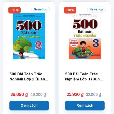
Newshop
Newshop
-19%
-19%
500 Bài Toán Trắc
500 Bài Toán Trắc
Nghiệm Lớp 2 (Biên
Nghiệm Lớp 3 (Dùng
Soạn Theo Chương
Chung Cho Các Bộ
Trình Mới)
SGK Hiện Hành)
39.690
₫
25.920
₫
49.000
₫
32.000
₫
Xem sách
Xem sách