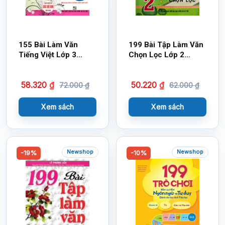
155 Bài Làm Văn
199 Bài Tập Làm Văn
Tiếng Việt Lớp 3
Chọn Lọc Lớp 2
(Dùng Chung Cho
(Theo Chương Trình
Các SGK Mới Hiện
Giáo Dục Phổ Thông
58.320
₫
50.220
₫
Hành)
Mới Định Hướng Phát
72.000
₫
62.000
₫
Triển Năng Lực)
Xem sách
Xem sách
Newshop
Newshop
-19%
-10%