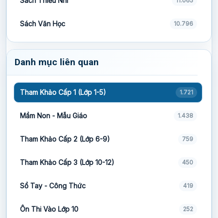
Sách Thiếu Nhi
11.065
Sách Văn Học
10.796
Danh mục liên quan
Tham Khảo Cấp 1 (Lớp 1-5)
1.721
Mầm Non - Mẫu Giáo
1.438
Tham Khảo Cấp 2 (Lớp 6-9)
759
Tham Khảo Cấp 3 (Lớp 10-12)
450
Sổ Tay - Công Thức
419
Ôn Thi Vào Lớp 10
252