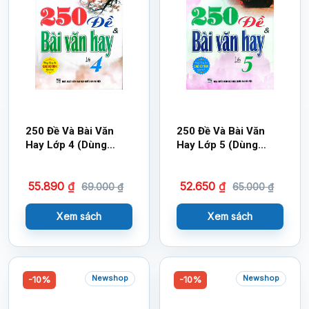
250 Đề Và Bài Văn
250 Đề Và Bài Văn
Hay Lớp 4 (Dùng
Hay Lớp 5 (Dùng
Chung Cho Các Bộ
Chung Cho Các Bộ
SGK Hiện Hành)
SGK Hiện Hành)
55.890
₫
52.650
₫
69.000
₫
65.000
₫
Xem sách
Xem sách
Newshop
Newshop
-10%
-10%