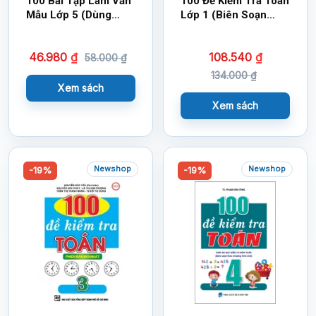
100 Bài Tập Làm Văn
100 Đề Kiểm Tra Toán
Mẫu Lớp 5 (Dùng
Lớp 1 (Biên Soạn
Chung Cho Các Bộ
Theo Chương Trình
SGK Hiện Hành)
Mới) – Giúp Em Đạt
46.980
₫
108.540
₫
Điểm 10 Môn Toán
58.000
₫
134.000
₫
Xem sách
Xem sách
Newshop
Newshop
-19%
-19%