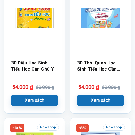
30 Điều Học Sinh
30 Thói Quen Học
Tiểu Học Cần Chú Ý
Sinh Tiểu Học Cần
Phải Rèn Luyện
54.000
₫
54.000
₫
60.000
₫
60.000
₫
Xem sách
Xem sách
Newshop
Newshop
-10%
-8%