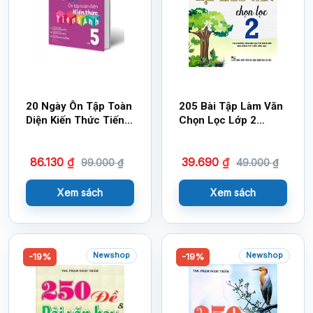
20 Ngày Ôn Tập Toàn
205 Bài Tập Làm Văn
Diện Kiến Thức Tiếng
Chọn Lọc Lớp 2
Anh Lớp 5
(Theo Chương Trình
Giáo Dục Phổ Thông
86.130
₫
39.690
₫
Mới; Định Hướng Phát
99.000
₫
49.000
₫
Triển Năng Lực)
Xem sách
Xem sách
Newshop
Newshop
-19%
-19%