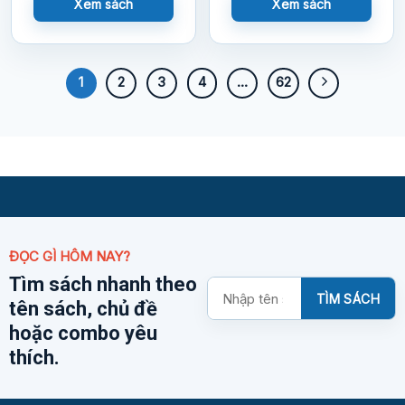
Xem sách
Xem sách
1
2
3
4
…
62
ĐỌC GÌ HÔM NAY?
Tìm sách nhanh theo
Tìm
TÌM SÁCH
tên sách, chủ đề
kiếm
sách
hoặc combo yêu
thích.