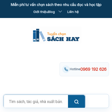
Skip
Miễn phí tư vấn chọn sách theo nhu cầu đọc và học tập
to
Giới thiệu
Blog
Liên hệ
content
0969 192 626
Hotline
Tìm
kiếm
sản
phẩm