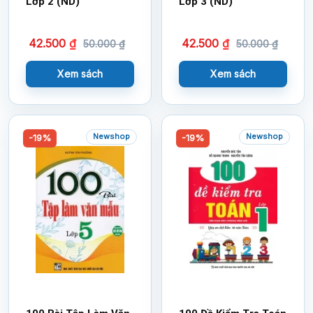
Lớp 2 (ND)
Lớp 3 (ND)
42.500
₫
42.500
₫
50.000
₫
50.000
₫
Xem sách
Xem sách
Newshop
Newshop
-19%
-19%