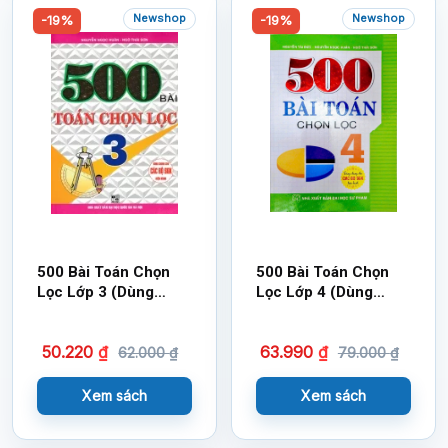
Newshop
Newshop
-19%
-19%
500 Bài Toán Chọn
500 Bài Toán Chọn
Lọc Lớp 3 (Dùng
Lọc Lớp 4 (Dùng
Chung Cho Các Bộ
Chung Cho Các Bộ
SGK Hiện Hành)
SGK Hiện Hành)
50.220
₫
63.990
₫
62.000
₫
79.000
₫
Xem sách
Xem sách