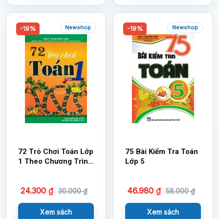
Newshop
Newshop
-19%
-19%
72 Trò Chơi Toán Lớp
75 Bài Kiểm Tra Toán
1 Theo Chương Trình
Lớp 5
Tiểu Học Mới
24.300
₫
46.980
₫
30.000
₫
58.000
₫
Xem sách
Xem sách