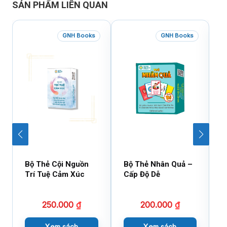
SẢN PHẨM LIÊN QUAN
GNH Books
GNH Books
Bộ Thẻ Cội Nguồn
Bộ Thẻ Nhân Quả –
C
Trí Tuệ Cảm Xúc
Cấp Độ Dễ
C
Đ
250.000
₫
200.000
₫
Xem sách
Xem sách