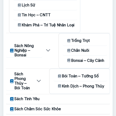
Lịch Sử
Tin Học – CNTT
Khám Phá – Trí Tuệ Nhân Loại
Trồng Trọt
Sách Nông
Nghiệp –
Chăn Nuôi
Bonsai
Bonsai – Cây Cảnh
Sách
Bói Toán – Tướng Số
Phong
Thủy –
Kinh Dịch – Phong Thủy
Bói Toán
Sách Tình Yêu
Sách Chăm Sóc Sức Khỏe