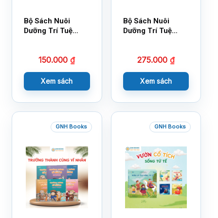
Bộ Sách Nuôi
Bộ Sách Nuôi
Dưỡng Trí Tuệ
Dưỡng Trí Tuệ
Cảm Xúc- Bộ 2-
Cảm Xúc Bộ 2 –
14×17
18×21
150.000
₫
275.000
₫
Xem sách
Xem sách
GNH Books
GNH Books