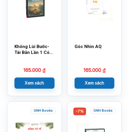
Không Lùi Bước-
Góc Nhìn AQ
Tái Bản Lần 1 Có
Bổ Sung
165.000
₫
165.000
₫
Xem sách
Xem sách
GNH Books
GNH Books
-7%