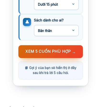
Sách dành cho ai?
XEM 5 CUỐN PHÙ HỢP
→