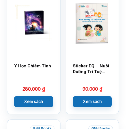
Y Học Chiêm Tinh
Sticker EQ – Nuôi
Dưỡng Trí Tuệ
Cảm Xúc – Làm
Bạn Với Cảm Xúc
280.000
₫
90.000
₫
Cùng 150 Sticker
Thần Kỳ
Xem sách
Xem sách
GNH Books
GNH Books