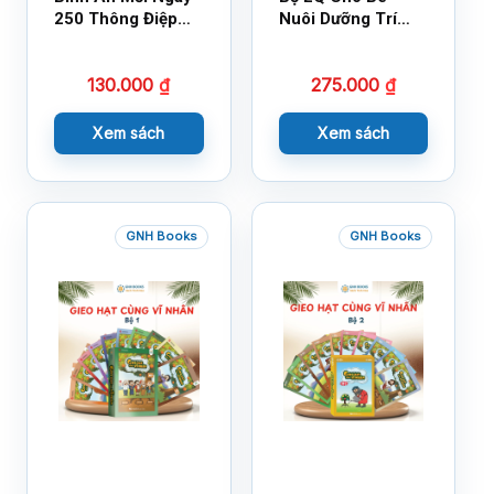
250 Thông Điệp
Nuôi Dưỡng Trí
Cuộc Sống
Tuệ Cảm Xúc
130.000
₫
275.000
₫
Xem sách
Xem sách
GNH Books
GNH Books