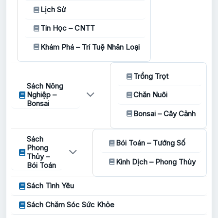
Lịch Sử
Tin Học – CNTT
Khám Phá – Trí Tuệ Nhân Loại
Trồng Trọt
Sách Nông
Nghiệp –
Chăn Nuôi
Bonsai
Bonsai – Cây Cảnh
Sách
Bói Toán – Tướng Số
Phong
Thủy –
Kinh Dịch – Phong Thủy
Bói Toán
Sách Tình Yêu
Sách Chăm Sóc Sức Khỏe