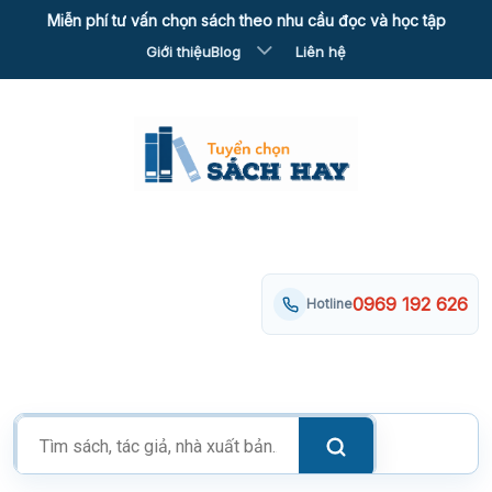
Skip
Miễn phí tư vấn chọn sách theo nhu cầu đọc và học tập
to
Giới thiệu
Blog
Liên hệ
content
0969 192 626
Hotline
Tìm
kiếm
sản
phẩm