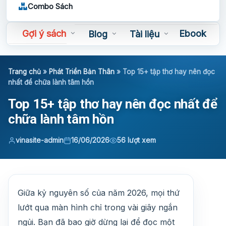
Combo Sách
Gợi ý sách
Ebook
Blog
Tài liệu
Sách nói
Trang chủ
»
Phát Triển Bản Thân
»
Top 15+ tập thơ hay nên đọc
nhất để chữa lành tâm hồn
Top 15+ tập thơ hay nên đọc nhất để
chữa lành tâm hồn
vinasite-admin
16/06/2026
56 lượt xem
Giữa kỷ nguyên số của năm 2026, mọi thứ
lướt qua màn hình chỉ trong vài giây ngắn
ngủi. Bạn đã bao giờ dừng lại để đọc một