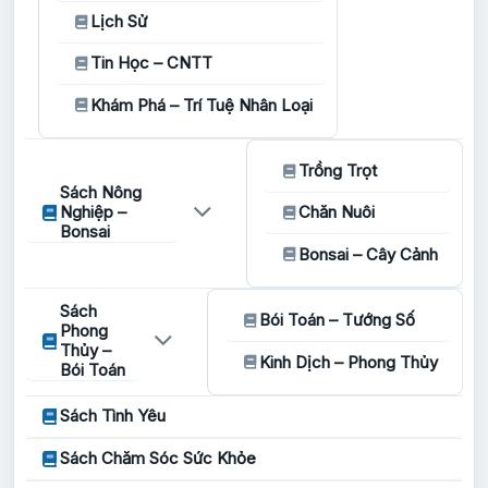
Lịch Sử
Tin Học – CNTT
Khám Phá – Trí Tuệ Nhân Loại
Trồng Trọt
Sách Nông
Nghiệp –
Chăn Nuôi
Bonsai
Bonsai – Cây Cảnh
Sách
Bói Toán – Tướng Số
Phong
Thủy –
Kinh Dịch – Phong Thủy
Bói Toán
Sách Tình Yêu
Sách Chăm Sóc Sức Khỏe