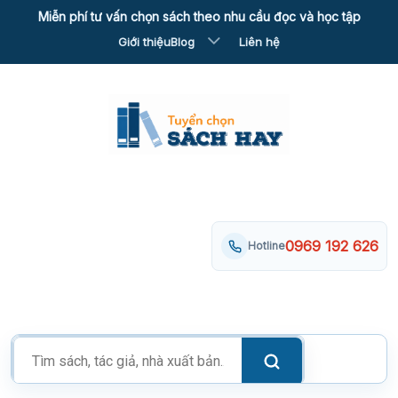
Skip
Miễn phí tư vấn chọn sách theo nhu cầu đọc và học tập
to
Giới thiệu
Blog
Liên hệ
content
0969 192 626
Hotline
Tìm
kiếm
sản
phẩm