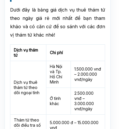
Dưới đây là bảng giá dịch vụ thuê thám tử
theo ngày giá rẻ mới nhất để bạn tham
khảo và có căn cứ để so sánh với các đơn
vị thám tử khác nhé!
Dịch vụ thám
Chi phí
tử
Hà Nội
1.500.000 vnđ
và Tp.
– 2.000.000
Hồ Chí
vnđ/ngày
Minh
Dịch vụ thuê
thám tử theo
dõi ngoại tình
2.500.000
Ở tỉnh
vnđ –
khác
3.000.000
vnđ/ngày
Thám tử theo
5.000.000 đ – 15.000.000
dõi điều tra số
vnđ