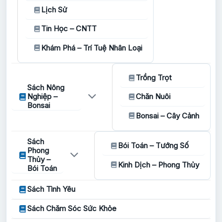
Lịch Sử
Tin Học – CNTT
Khám Phá – Trí Tuệ Nhân Loại
Trồng Trọt
Sách Nông
Nghiệp –
Chăn Nuôi
Bonsai
Bonsai – Cây Cảnh
Sách
Bói Toán – Tướng Số
Phong
Thủy –
Kinh Dịch – Phong Thủy
Bói Toán
Sách Tình Yêu
Sách Chăm Sóc Sức Khỏe