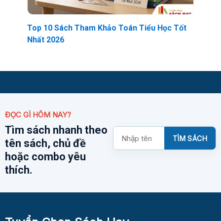
ính
Top 10 Sách Tham Khảo Toán Tiểu Học Tốt
Top
Nhất 2026
Đán
ĐỌC GÌ HÔM NAY?
Tìm sách nhanh theo
Tìm
TÌM SÁCH
tên sách, chủ đề
kiếm
sách
hoặc combo yêu
thích.