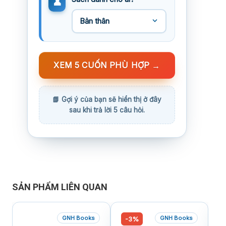
XEM 5 CUỐN PHÙ HỢP
→
SẢN PHẨM LIÊN QUAN
GNH Books
GNH Books
-3%