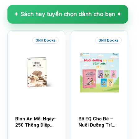
✦ Sách hay tuyển chọn dành cho bạn ✦
GNH Books
GNH Books
Bình An Mỗi Ngày-
Bộ EQ Cho Bé –
250 Thông Điệp
Nuôi Dưỡng Trí
Cuộc Sống
Tuệ Cảm Xúc