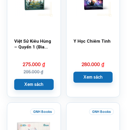
Việt Sử Kiêu Hùng
Y Học Chiêm Tinh
– Quyển 1 (Bìa
Cứng)
275.000
₫
280.000
₫
295.000
₫
Xem sách
Xem sách
GNH Books
GNH Books