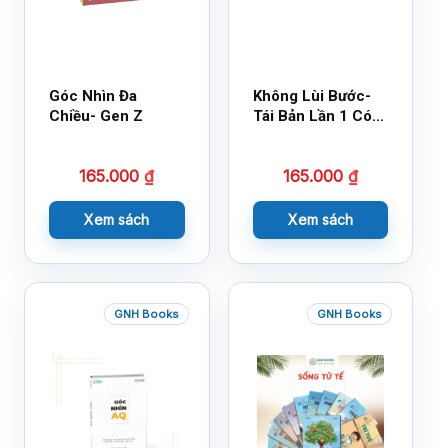
Góc Nhìn Đa
Không Lùi Bước-
Chiều- Gen Z
Tái Bản Lần 1 Có
Bổ Sung
165.000
₫
165.000
₫
Xem sách
Xem sách
GNH Books
GNH Books