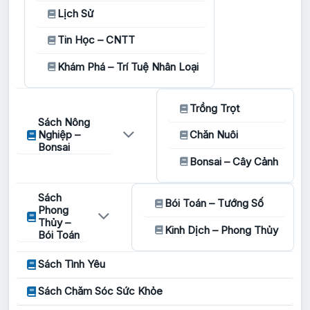
Lịch Sử
Tin Học – CNTT
Khám Phá – Trí Tuệ Nhân Loại
Trồng Trọt
Sách Nông
Nghiệp –
Chăn Nuôi
Bonsai
Bonsai – Cây Cảnh
Sách
Bói Toán – Tướng Số
Phong
Thủy –
Kinh Dịch – Phong Thủy
Bói Toán
Sách Tình Yêu
Sách Chăm Sóc Sức Khỏe