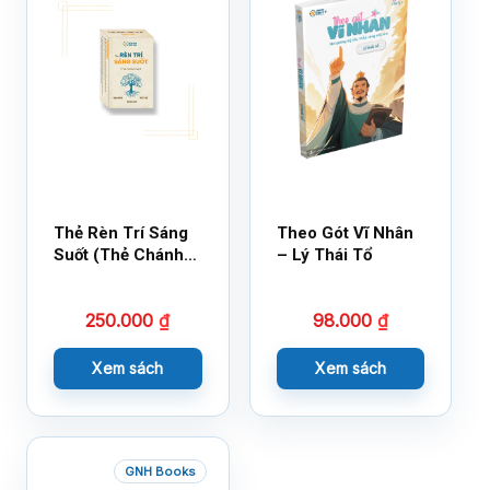
Thẻ Rèn Trí Sáng
Theo Gót Vĩ Nhân
Suốt (Thẻ Chánh
– Lý Thái Tổ
Kiến)
250.000
₫
98.000
₫
Xem sách
Xem sách
GNH Books