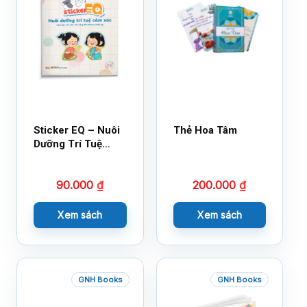
Sticker EQ – Nuôi
Thẻ Hoa Tâm
Dưỡng Trí Tuệ
Cảm Xúc – Làm
Bạn Với Cảm Xúc
90.000
₫
200.000
₫
Cùng 150 Sticker
Thần Kỳ
Xem sách
Xem sách
GNH Books
GNH Books