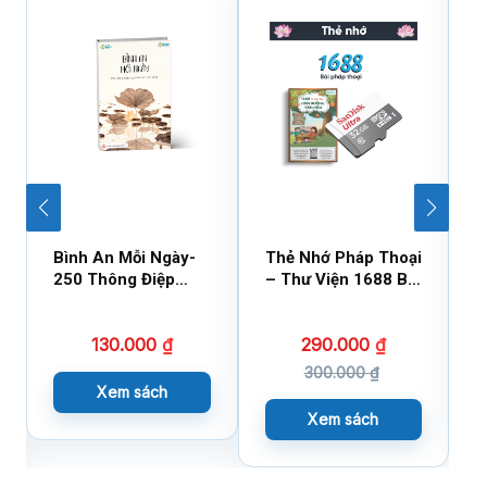
Bình An Mỗi Ngày-
Thẻ Nhớ Pháp Thoại
U
250 Thông Điệp
– Thư Viện 1688 Bài
C
Cuộc Sống
Hàm Dưỡng Tâm
N
Hồn (Cái)
T
130.000
₫
290.000
₫
300.000
₫
Xem sách
Xem sách