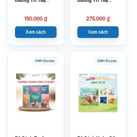
Dưỡng Trí Tuệ
Dưỡng Trí Tuệ
Cảm Xúc- Bộ 2-
Cảm Xúc Bộ 2 –
14×17
18×21
150.000
₫
275.000
₫
Xem sách
Xem sách
GNH Books
GNH Books