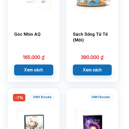
Góc Nhìn AQ
Sách Sống Tử Tế
(Mới)
165.000
₫
390.000
₫
Xem sách
Xem sách
GNH Books
GNH Books
-7%