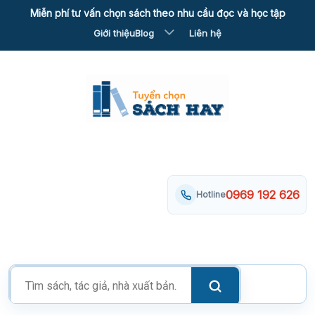
Skip
Miễn phí tư vấn chọn sách theo nhu cầu đọc và học tập
to
Giới thiệu
Blog
Liên hệ
content
0969 192 626
Hotline
Tìm
kiếm
sản
phẩm