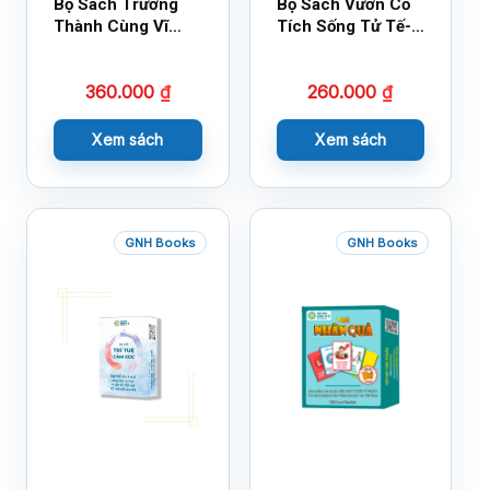
Bộ Sách Trưởng
Bộ Sách Vườn Cổ
Thành Cùng Vĩ
Tích Sống Tử Tế-
Nhân Mới Nhất
Bộ 1
360.000
₫
260.000
₫
Xem sách
Xem sách
GNH Books
GNH Books