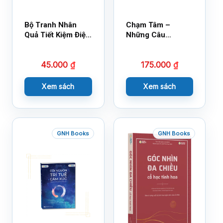
Bộ Tranh Nhân
Chạm Tâm –
Quả Tiết Kiệm Điện
Những Câu
Nước
Chuyện Lay Động
Lòng Người
45.000
₫
175.000
₫
Xem sách
Xem sách
GNH Books
GNH Books