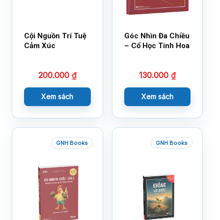
Cội Nguồn Trí Tuệ
Góc Nhìn Đa Chiều
Cảm Xúc
– Cổ Học Tinh Hoa
200.000
₫
130.000
₫
Xem sách
Xem sách
GNH Books
GNH Books