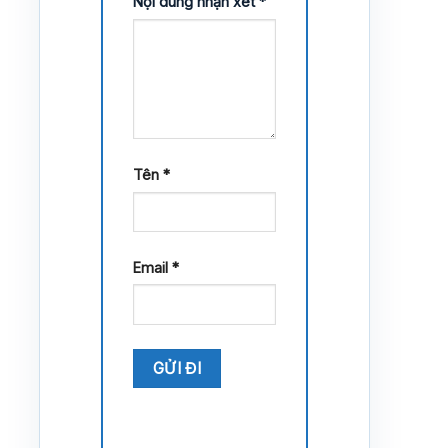
Nội dung nhận xét
*
Tên
*
Email
*