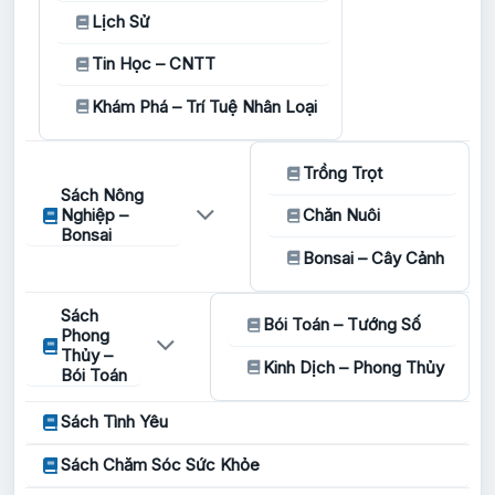
Lịch Sử
Tin Học – CNTT
Khám Phá – Trí Tuệ Nhân Loại
Trồng Trọt
Sách Nông
Nghiệp –
Chăn Nuôi
Bonsai
Bonsai – Cây Cảnh
Sách
Bói Toán – Tướng Số
Phong
Thủy –
Kinh Dịch – Phong Thủy
Bói Toán
Sách Tình Yêu
Sách Chăm Sóc Sức Khỏe