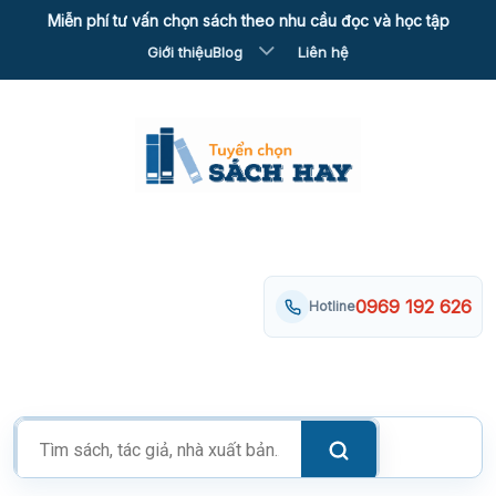
Skip
Miễn phí tư vấn chọn sách theo nhu cầu đọc và học tập
to
Giới thiệu
Blog
Liên hệ
content
0969 192 626
Hotline
Tìm
kiếm
sản
phẩm