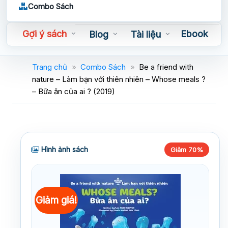
Combo Sách
Gợi ý sách
Ebook
Blog
Tài liệu
Sách nói
Trang chủ
»
Combo Sách
»
Be a friend with
nature – Làm bạn với thiên nhiên – Whose meals ?
– Bữa ăn của ai ? (2019)
Hình ảnh sách
Giảm 70%
Giảm giá!