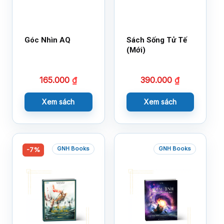
Góc Nhìn AQ
Sách Sống Tử Tế
(Mới)
165.000
₫
390.000
₫
Xem sách
Xem sách
GNH Books
GNH Books
-7%