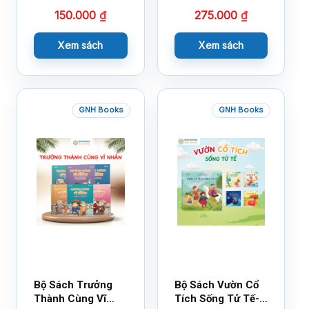
14×17
18×21
150.000
₫
275.000
₫
Xem sách
Xem sách
GNH Books
GNH Books
Bộ Sách Trưởng
Bộ Sách Vườn Cổ
Thành Cùng Vĩ
Tích Sống Tử Tế-