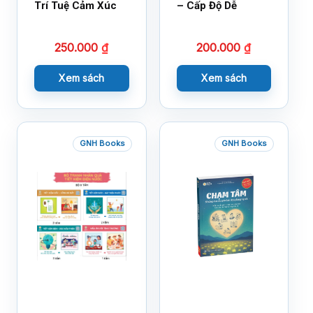
Trí Tuệ Cảm Xúc
– Cấp Độ Dễ
250.000
₫
200.000
₫
Xem sách
Xem sách
GNH Books
GNH Books