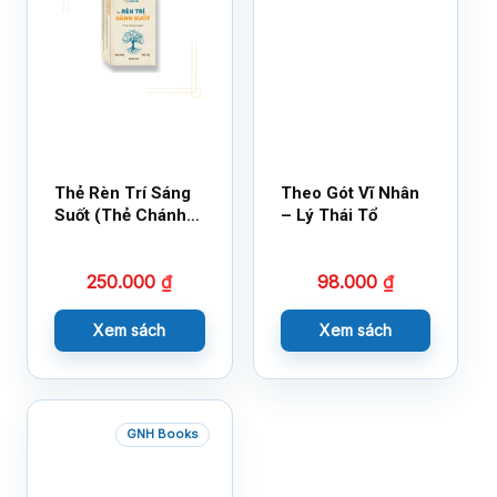
Thẻ Rèn Trí Sáng
Theo Gót Vĩ Nhân
Suốt (Thẻ Chánh
– Lý Thái Tổ
Kiến)
250.000
₫
98.000
₫
Xem sách
Xem sách
GNH Books