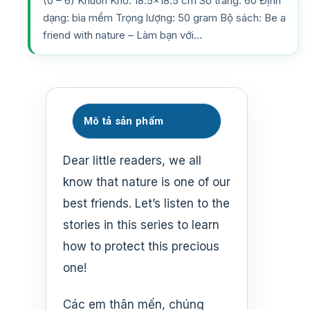
(0 – 6) Khuôn Khổ: 18.5×18.5 cm Số trang: 60 Định
dạng: bìa mềm Trọng lượng: 50 gram Bộ sách: Be a
friend with nature – Làm bạn với…
Mô tả sản phẩm
Dear little readers, we all
know that nature is one of our
best friends. Let’s listen to the
stories in this series to learn
how to protect this precious
one!
Các em thân mến, chúng