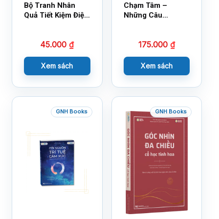
Bộ Tranh Nhân
Chạm Tâm –
Quả Tiết Kiệm Điện
Những Câu
Nước
Chuyện Lay Động
Lòng Người
45.000
₫
175.000
₫
Xem sách
Xem sách
GNH Books
GNH Books