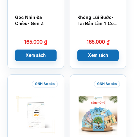
Góc Nhìn Đa
Không Lùi Bước-
Chiều- Gen Z
Tái Bản Lần 1 Có
Bổ Sung
165.000
₫
165.000
₫
Xem sách
Xem sách
GNH Books
GNH Books