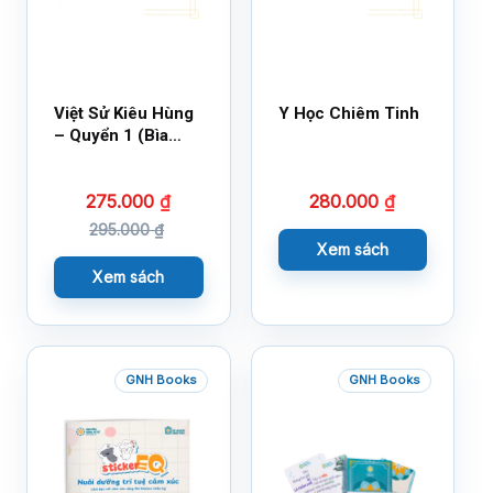
Việt Sử Kiêu Hùng
Y Học Chiêm Tinh
– Quyển 1 (Bìa
Cứng)
275.000
₫
280.000
₫
295.000
₫
Xem sách
Xem sách
GNH Books
GNH Books