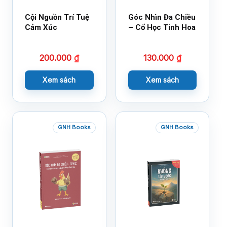
Cội Nguồn Trí Tuệ
Góc Nhìn Đa Chiều
Cảm Xúc
– Cổ Học Tinh Hoa
200.000
₫
130.000
₫
Xem sách
Xem sách
GNH Books
GNH Books