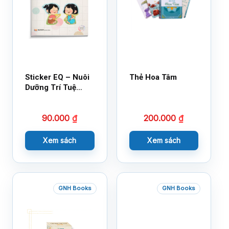
Sticker EQ – Nuôi
Thẻ Hoa Tâm
Dưỡng Trí Tuệ
Cảm Xúc – Làm
Bạn Với Cảm Xúc
90.000
₫
200.000
₫
Cùng 150 Sticker
Thần Kỳ
Xem sách
Xem sách
GNH Books
GNH Books