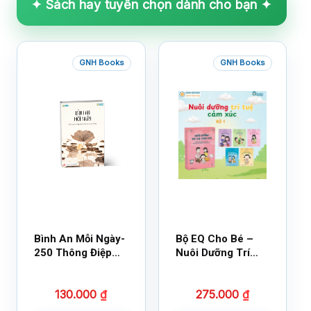
✦ Sách hay tuyển chọn dành cho bạn ✦
GNH Books
GNH Books
Bình An Mỗi Ngày-
Bộ EQ Cho Bé –
250 Thông Điệp
Nuôi Dưỡng Trí
Cuộc Sống
Tuệ Cảm Xúc
130.000
₫
275.000
₫