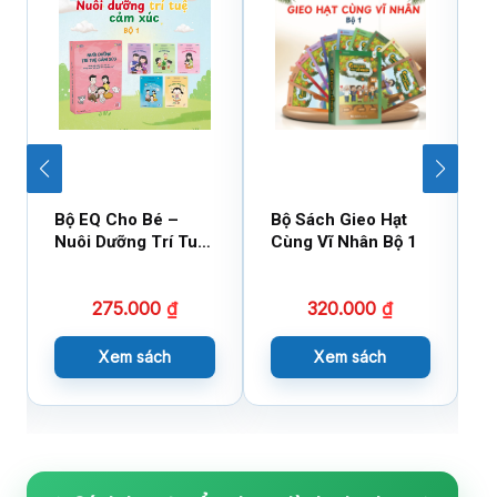
Bộ EQ Cho Bé –
Bộ Sách Gieo Hạt
B
Nuôi Dưỡng Trí Tuệ
Cùng Vĩ Nhân Bộ 1
C
Cảm Xúc
275.000
₫
320.000
₫
Xem sách
Xem sách