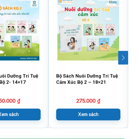
uôi Dưỡng Trí Tuệ
Bộ Sách Nuôi Dưỡng Trí Tuệ
B
Bộ 2- 14×17
Cảm Xúc Bộ 2 – 18×21
V
50.000
₫
275.000
₫
Xem sách
Xem sách