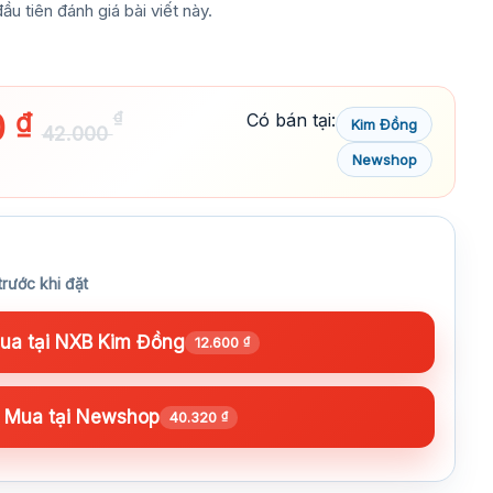
ầu tiên đánh giá bài viết này.
0
₫
₫
Có bán tại:
Kim Đồng
42.000
Newshop
trước khi đặt
a tại NXB Kim Đồng
12.600
₫
Mua tại Newshop
40.320
₫