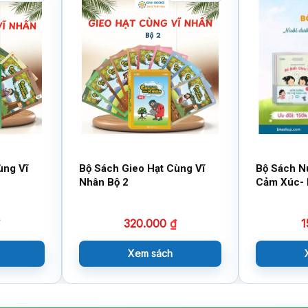
ùng Vĩ
Bộ Sách Gieo Hạt Cùng Vĩ
Bộ Sách N
Nhân Bộ 2
Cảm Xúc- 
320.000
₫
1
Xem sách