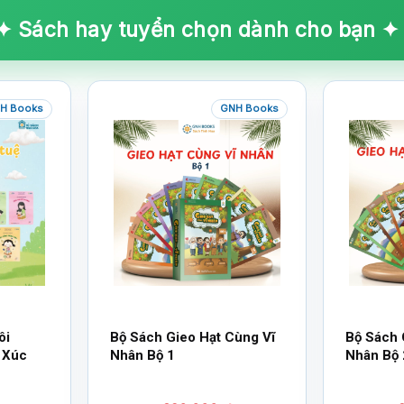
✦ Sách hay tuyển chọn dành cho bạn ✦
H Books
GNH Books
ôi
Bộ Sách Gieo Hạt Cùng Vĩ
Bộ Sách 
 Xúc
Nhân Bộ 1
Nhân Bộ 