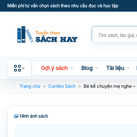
Skip
Miễn phí tư vấn chọn sách theo nhu cầu đọc và học tập
to
content
Tìm
kiếm
sản
phẩm
Gợi ý sách
Blog
Tài liệu
Trang chủ
»
Combo Sách
»
Bé kể chuyện mẹ nghe –
Hình ảnh sách