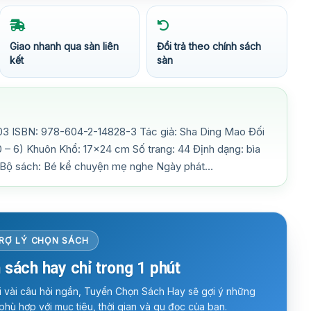
Giao nhanh qua sàn liên
Đổi trả theo chính sách
kết
sàn
3 ISBN: 978-604-2-14828-3 Tác giả: Sha Ding Mao Đối
0 – 6) Khuôn Khổ: 17×24 cm Số trang: 44 Định dạng: bìa
 Bộ sách: Bé kể chuyện mẹ nghe Ngày phát…
RỢ LÝ CHỌN SÁCH
 sách hay chỉ trong 1 phút
ời vài câu hỏi ngắn, Tuyển Chọn Sách Hay sẽ gợi ý những
phù hợp với mục tiêu, thời gian và gu đọc của bạn.