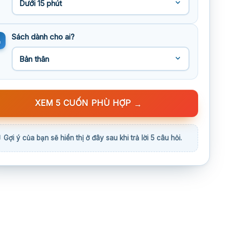
Sách dành cho ai?
XEM 5 CUỐN PHÙ HỢP
→