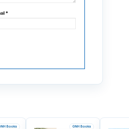
ail
*
GNH Books
GNH Books