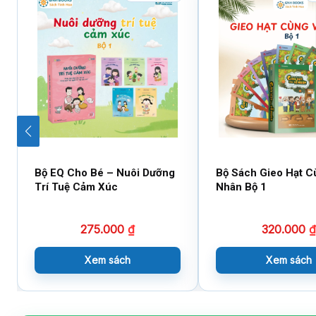
Bộ EQ Cho Bé – Nuôi Dưỡng
Bộ Sách Gieo Hạt C
Trí Tuệ Cảm Xúc
Nhân Bộ 1
275.000
₫
320.000
₫
Xem sách
Xem sách