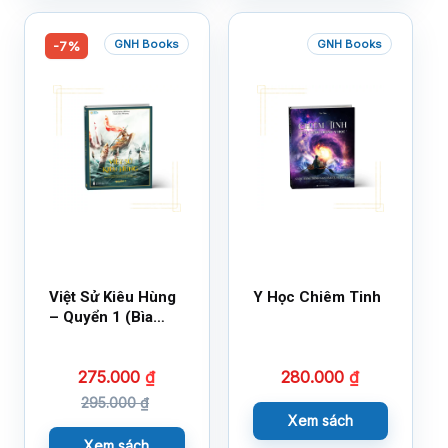
GNH Books
GNH Books
-7%
Việt Sử Kiêu Hùng
Y Học Chiêm Tinh
– Quyển 1 (Bìa
Cứng)
275.000
₫
280.000
₫
295.000
₫
Xem sách
Xem sách