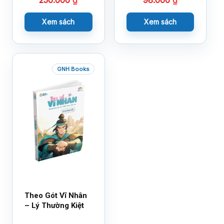
250.000
₫
98.000
₫
Xem sách
Xem sách
GNH Books
Theo Gót Vĩ Nhân
– Lý Thường Kiệt