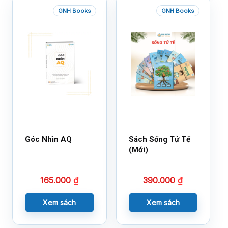
GNH Books
GNH Books
Góc Nhìn AQ
Sách Sống Tử Tế
(Mới)
165.000
₫
390.000
₫
Xem sách
Xem sách