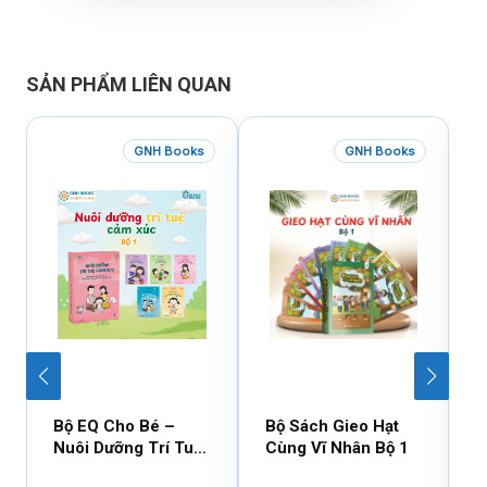
SẢN PHẨM LIÊN QUAN
GNH Books
GNH Books
Bộ EQ Cho Bé –
Bộ Sách Gieo Hạt
B
Nuôi Dưỡng Trí Tuệ
Cùng Vĩ Nhân Bộ 1
C
Cảm Xúc