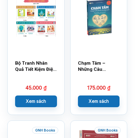
Bộ Tranh Nhân
Chạm Tâm –
Quả Tiết Kiệm Điện
Những Câu
Nước
Chuyện Lay Động
Lòng Người
45.000
₫
175.000
₫
Xem sách
Xem sách
GNH Books
GNH Books