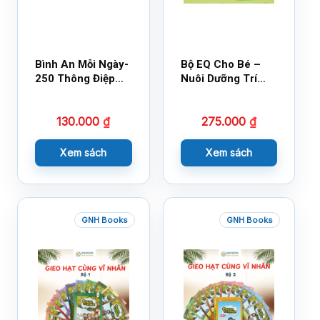
Bình An Mỗi Ngày-
Bộ EQ Cho Bé –
250 Thông Điệp
Nuôi Dưỡng Trí
Cuộc Sống
Tuệ Cảm Xúc
130.000
₫
275.000
₫
Xem sách
Xem sách
GNH Books
GNH Books