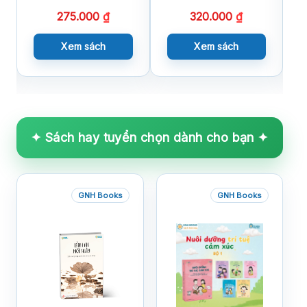
275.000
₫
320.000
₫
Xem sách
Xem sách
✦ Sách hay tuyển chọn dành cho bạn ✦
GNH Books
GNH Books