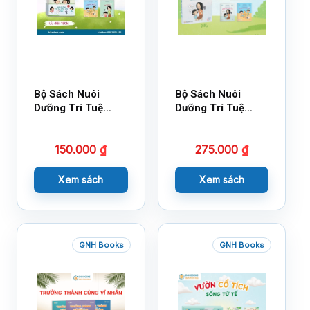
Bộ Sách Nuôi
Bộ Sách Nuôi
Dưỡng Trí Tuệ
Dưỡng Trí Tuệ
Cảm Xúc- Bộ 2-
Cảm Xúc Bộ 2 –
14×17
18×21
150.000
₫
275.000
₫
Xem sách
Xem sách
GNH Books
GNH Books