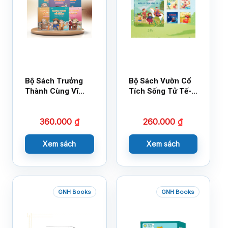
Bộ Sách Trưởng
Bộ Sách Vườn Cổ
Thành Cùng Vĩ
Tích Sống Tử Tế-
Nhân Mới Nhất
Bộ 1
360.000
₫
260.000
₫
Xem sách
Xem sách
GNH Books
GNH Books