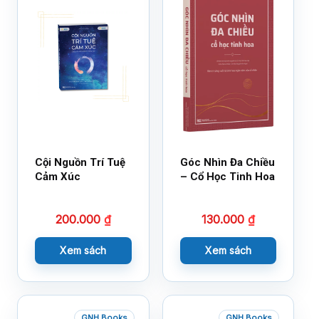
Cội Nguồn Trí Tuệ
Góc Nhìn Đa Chiều
Cảm Xúc
– Cổ Học Tinh Hoa
200.000
₫
130.000
₫
Xem sách
Xem sách
GNH Books
GNH Books