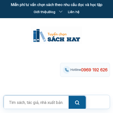
Skip
Miễn phí tư vấn chọn sách theo nhu cầu đọc và học tập
to
Giới thiệu
Blog
Liên hệ
content
0969 192 626
Hotline
Tìm
kiếm
sản
phẩm