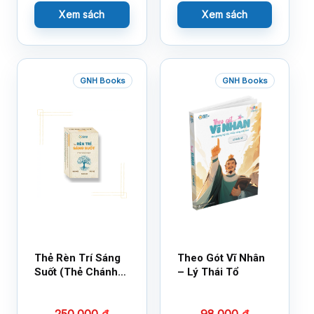
Xem sách
Xem sách
GNH Books
GNH Books
Thẻ Rèn Trí Sáng
Theo Gót Vĩ Nhân
Suốt (Thẻ Chánh
– Lý Thái Tổ
Kiến)