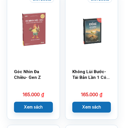
Góc Nhìn Đa
Không Lùi Bước-
Chiều- Gen Z
Tái Bản Lần 1 Có
Bổ Sung
165.000
₫
165.000
₫
Xem sách
Xem sách