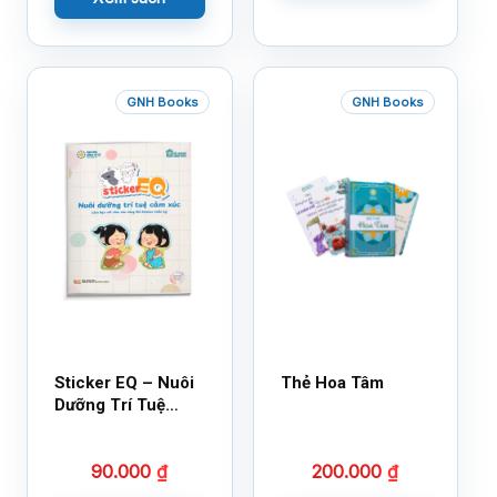
GNH Books
GNH Books
Sticker EQ – Nuôi
Thẻ Hoa Tâm
Dưỡng Trí Tuệ
Cảm Xúc – Làm
Bạn Với Cảm Xúc
90.000
₫
200.000
₫
Cùng 150 Sticker
Thần Kỳ