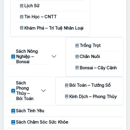
Lịch Sử
Tin Học – CNTT
Khám Phá – Trí Tuệ Nhân Loại
Trồng Trọt
Sách Nông
Nghiệp –
Chăn Nuôi
Bonsai
Bonsai – Cây Cảnh
Sách
Bói Toán – Tướng Số
Phong
Thủy –
Kinh Dịch – Phong Thủy
Bói Toán
Sách Tình Yêu
Sách Chăm Sóc Sức Khỏe