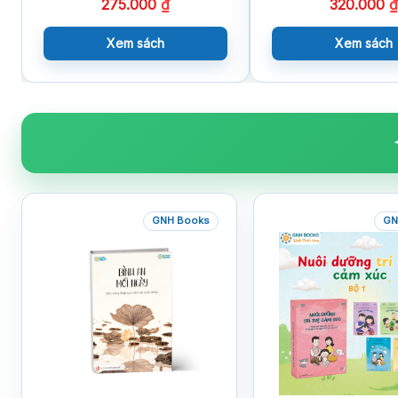
275.000
₫
320.000
₫
Xem sách
Xem sách
GNH Books
GN