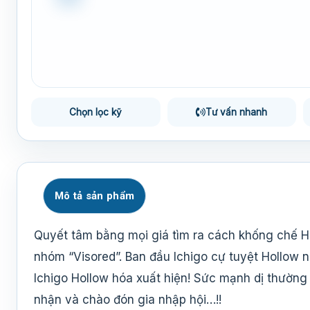
Chọn lọc kỹ
Tư vấn nhanh
Mô tả sản phẩm
Quyết tâm bằng mọi giá tìm ra cách khống chế Ho
nhóm “Visored”. Ban đầu Ichigo cự tuyệt Hollow n
Ichigo Hollow hóa xuất hiện! Sức mạnh dị thườn
nhận và chào đón gia nhập hội…!!