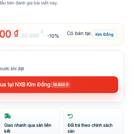
ầu tiên đánh giá bài viết này.
800
₫
₫
Có bán tại:
Kim Đồng
22.000
-10%
trước khi đặt
a tại NXB Kim Đồng
19.800
₫
Giao nhanh qua sàn liên
Đổi trả theo chính sách
kết
sàn