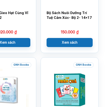
Gieo Hạt Cùng Vĩ
Bộ Sách Nuôi Dưỡng Trí
2
Tuệ Cảm Xúc- Bộ 2- 14×17
320.000
₫
150.000
₫
Xem sách
Xem sách
GNH Books
GNH Books