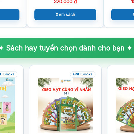
320.000
₫
1
Xem sách
✦ Sách hay tuyển chọn dành cho bạn ✦
H Books
GNH Books