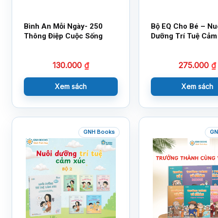
Bình An Mỗi Ngày- 250
Bộ EQ Cho Bé – Nu
Thông Điệp Cuộc Sống
Dưỡng Trí Tuệ Cảm
130.000
₫
275.000
₫
Xem sách
Xem sách
GNH Books
GN