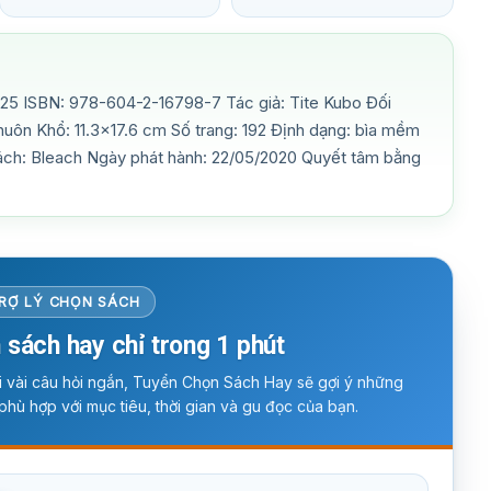
5 ISBN: 978-604-2-16798-7 Tác giả: Tite Kubo Đối
Khuôn Khổ: 11.3×17.6 cm Số trang: 192 Định dạng: bìa mềm
ách: Bleach Ngày phát hành: 22/05/2020 Quyết tâm bằng
RỢ LÝ CHỌN SÁCH
 sách hay chỉ trong 1 phút
ời vài câu hỏi ngắn, Tuyển Chọn Sách Hay sẽ gợi ý những
phù hợp với mục tiêu, thời gian và gu đọc của bạn.