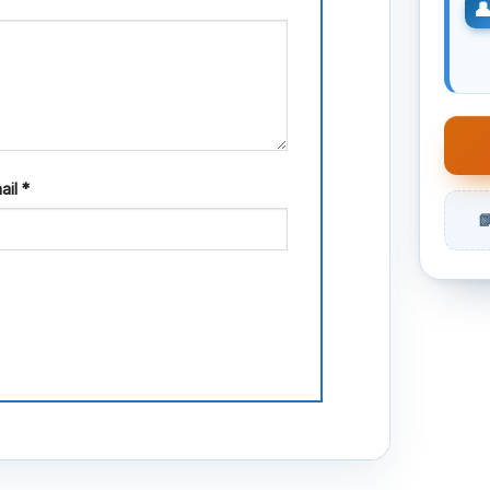
ail
*