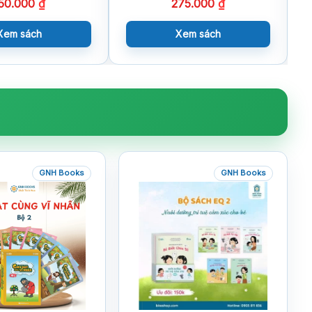
50.000
₫
275.000
₫
Xem sách
Xem sách
GNH Books
GNH Books