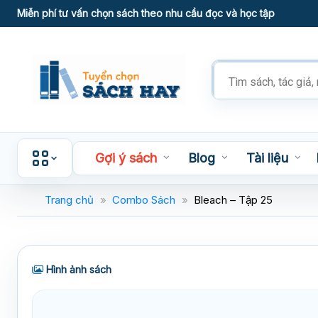
Skip
Miễn phí tư vấn chọn sách theo nhu cầu đọc và học tập
to
content
Tìm
kiếm
sản
phẩm
Gợi ý sách
Blog
Tài liệu
Trang chủ
»
Combo Sách
»
Bleach – Tập 25
Hình ảnh sách