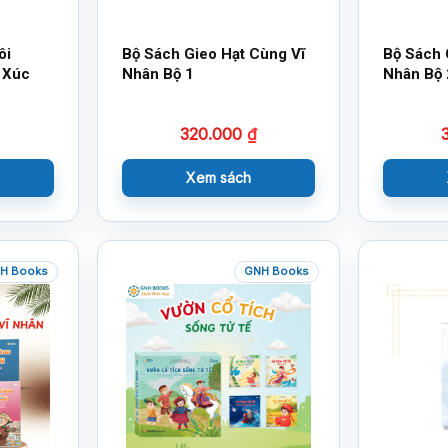
ôi
Bộ Sách Gieo Hạt Cùng Vĩ
Bộ Sách 
 Xúc
Nhân Bộ 1
Nhân Bộ 
320.000
₫
Xem sách
H Books
GNH Books