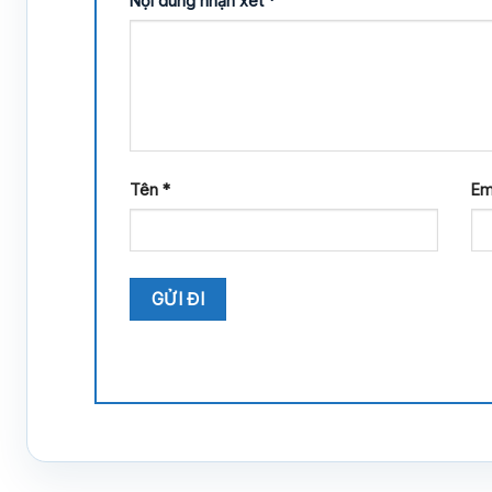
Nội dung nhận xét
*
Tên
*
Em