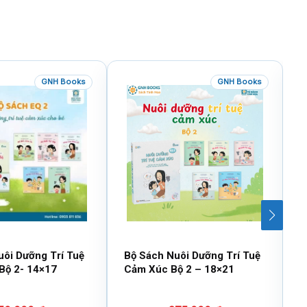
GNH Books
GNH Books
uôi Dưỡng Trí Tuệ
Bộ Sách Nuôi Dưỡng Trí Tuệ
B
Bộ 2- 14×17
Cảm Xúc Bộ 2 – 18×21
V