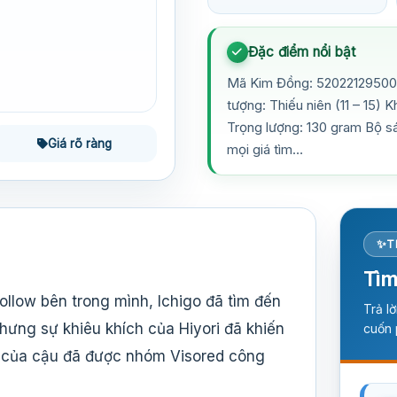
Đặc điểm nổi bật
Mã Kim Đồng: 520221295002
tượng: Thiếu niên (11 – 15) 
Trọng lượng: 130 gram Bộ s
Giá rõ ràng
mọi giá tìm…
T
Tìm
llow bên trong mình, Ichigo đã tìm đến
Trả l
hưng sự khiêu khích của Hiyori đã khiến
cuốn 
g của cậu đã được nhóm Visored công