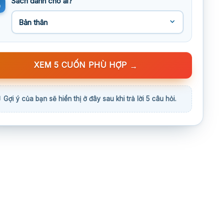
Sách dành cho ai?
XEM 5 CUỐN PHÙ HỢP
→