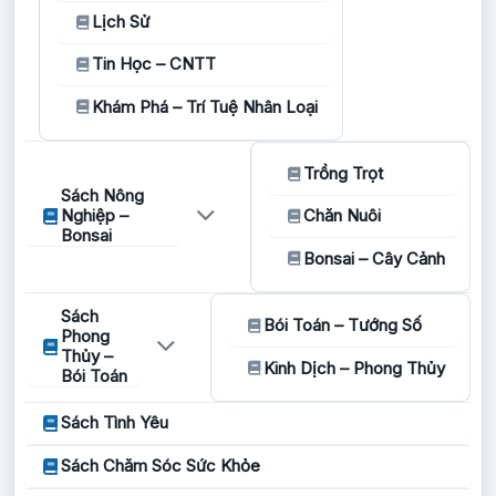
Lịch Sử
Tin Học – CNTT
Khám Phá – Trí Tuệ Nhân Loại
Trồng Trọt
Sách Nông
Nghiệp –
Chăn Nuôi
Bonsai
Bonsai – Cây Cảnh
Sách
Bói Toán – Tướng Số
Phong
Thủy –
Kinh Dịch – Phong Thủy
Bói Toán
Sách Tình Yêu
Sách Chăm Sóc Sức Khỏe