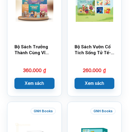
Bộ Sách Trưởng
Bộ Sách Vườn Cổ
Thành Cùng Vĩ
Tích Sống Tử Tế-
Nhân Mới Nhất
Bộ 1
360.000
₫
260.000
₫
Xem sách
Xem sách
GNH Books
GNH Books