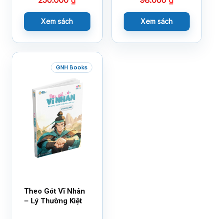
250.000
₫
98.000
₫
Xem sách
Xem sách
GNH Books
Theo Gót Vĩ Nhân
– Lý Thường Kiệt