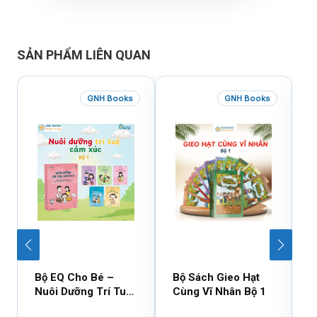
SẢN PHẨM LIÊN QUAN
GNH Books
GNH Books
Bộ EQ Cho Bé –
Bộ Sách Gieo Hạt
B
Nuôi Dưỡng Trí Tuệ
Cùng Vĩ Nhân Bộ 1
C
Cảm Xúc