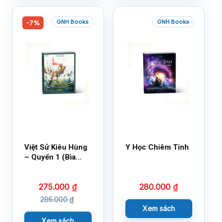
GNH Books
GNH Books
-7%
Việt Sử Kiêu Hùng
Y Học Chiêm Tinh
– Quyển 1 (Bìa
Cứng)
275.000
₫
280.000
₫
295.000
₫
Xem sách
Xem sách