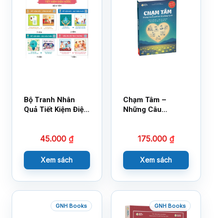
Bộ Tranh Nhân
Chạm Tâm –
Quả Tiết Kiệm Điện
Những Câu
Nước
Chuyện Lay Động
Lòng Người
45.000
₫
175.000
₫
Xem sách
Xem sách
GNH Books
GNH Books