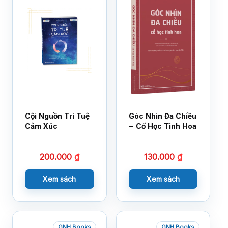
Cội Nguồn Trí Tuệ
Góc Nhìn Đa Chiều
Cảm Xúc
– Cổ Học Tinh Hoa
200.000
₫
130.000
₫
Xem sách
Xem sách
GNH Books
GNH Books