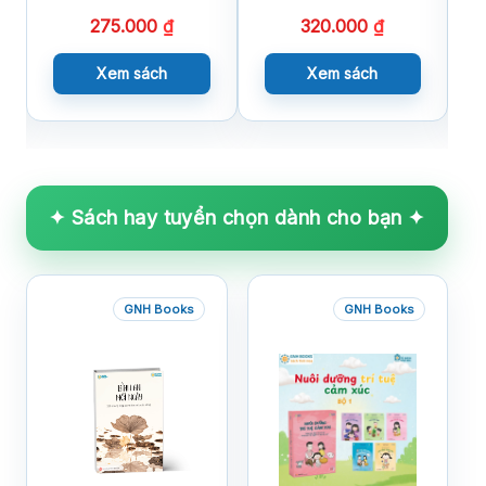
275.000
₫
320.000
₫
Xem sách
Xem sách
✦ Sách hay tuyển chọn dành cho bạn ✦
GNH Books
GNH Books