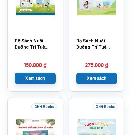
Bộ Sách Nuôi
Bộ Sách Nuôi
Dưỡng Trí Tuệ
Dưỡng Trí Tuệ
Cảm Xúc- Bộ 2-
Cảm Xúc Bộ 2 –
14×17
18×21
150.000
₫
275.000
₫
Xem sách
Xem sách
GNH Books
GNH Books