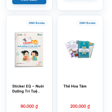
GNH Books
GNH Books
Sticker EQ – Nuôi
Thẻ Hoa Tâm
Dưỡng Trí Tuệ
Cảm Xúc – Làm
Bạn Với Cảm Xúc
90.000
₫
200.000
₫
Cùng 150 Sticker
Thần Kỳ