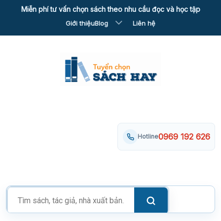
Skip
Miễn phí tư vấn chọn sách theo nhu cầu đọc và học tập
to
Giới thiệu
Blog
Liên hệ
content
0969 192 626
Hotline
Tìm
kiếm
sản
phẩm