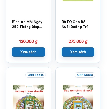
Bình An Mỗi Ngày-
Bộ EQ Cho Bé –
250 Thông Điệp
Nuôi Dưỡng Trí
Cuộc Sống
Tuệ Cảm Xúc
130.000
₫
275.000
₫
Xem sách
Xem sách
GNH Books
GNH Books