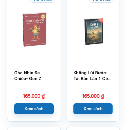
Góc Nhìn Đa
Không Lùi Bước-
Chiều- Gen Z
Tái Bản Lần 1 Có
Bổ Sung
165.000
₫
165.000
₫
Xem sách
Xem sách