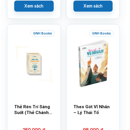
Xem sách
Xem sách
GNH Books
GNH Books
Thẻ Rèn Trí Sáng
Theo Gót Vĩ Nhân
Suốt (Thẻ Chánh
– Lý Thái Tổ
Kiến)