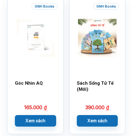
GNH Books
GNH Books
Góc Nhìn AQ
Sách Sống Tử Tế
(Mới)
165.000
₫
390.000
₫
Xem sách
Xem sách