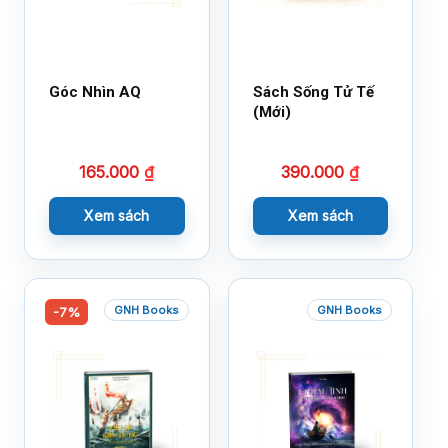
Góc Nhìn AQ
Sách Sống Tử Tế
(Mới)
165.000
₫
390.000
₫
Xem sách
Xem sách
GNH Books
GNH Books
-7%