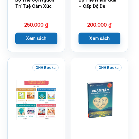
Bộ Thẻ Cội Nguồn
Bộ Thẻ Nhân Quả
Trí Tuệ Cảm Xúc
– Cấp Độ Dễ
250.000
₫
200.000
₫
Xem sách
Xem sách
GNH Books
GNH Books