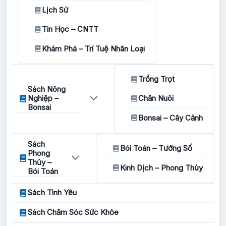
Lịch Sử
Tin Học – CNTT
Khám Phá – Trí Tuệ Nhân Loại
Trồng Trọt
Sách Nông
Nghiệp –
Chăn Nuôi
Bonsai
Bonsai – Cây Cảnh
Sách
Bói Toán – Tướng Số
Phong
Thủy –
Kinh Dịch – Phong Thủy
Bói Toán
Sách Tình Yêu
Sách Chăm Sóc Sức Khỏe