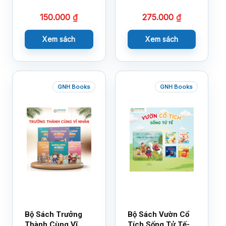
14×17
18×21
150.000
₫
275.000
₫
Xem sách
Xem sách
GNH Books
GNH Books
Bộ Sách Trưởng
Bộ Sách Vườn Cổ
Thành Cùng Vĩ
Tích Sống Tử Tế-