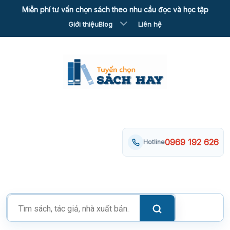
Skip
Miễn phí tư vấn chọn sách theo nhu cầu đọc và học tập
to
Giới thiệu
Blog
Liên hệ
content
0969 192 626
Hotline
Tìm
kiếm
sản
phẩm