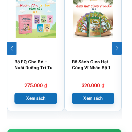
Bộ EQ Cho Bé –
Bộ Sách Gieo Hạt
B
Nuôi Dưỡng Trí Tuệ
Cùng Vĩ Nhân Bộ 1
C
Cảm Xúc
275.000
₫
320.000
₫
Xem sách
Xem sách