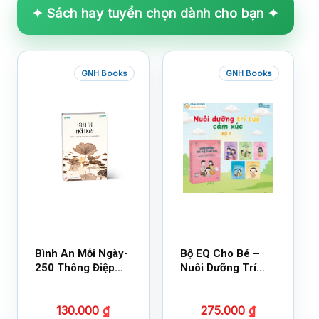
✦ Sách hay tuyển chọn dành cho bạn ✦
GNH Books
GNH Books
Bình An Mỗi Ngày-
Bộ EQ Cho Bé –
250 Thông Điệp
Nuôi Dưỡng Trí
Cuộc Sống
Tuệ Cảm Xúc
130.000
₫
275.000
₫