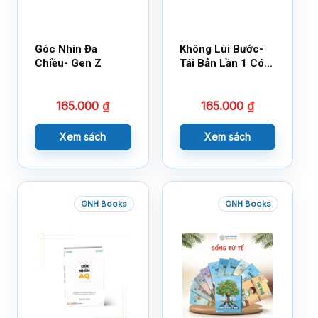
Góc Nhìn Đa
Không Lùi Bước-
Chiều- Gen Z
Tái Bản Lần 1 Có
Bổ Sung
165.000
₫
165.000
₫
Xem sách
Xem sách
GNH Books
GNH Books