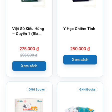
Việt Sử Kiêu Hùng
Y Học Chiêm Tinh
– Quyển 1 (Bìa
Cứng)
275.000
₫
280.000
₫
295.000
₫
Xem sách
Xem sách
GNH Books
GNH Books