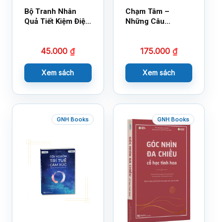
Bộ Tranh Nhân
Chạm Tâm –
Quả Tiết Kiệm Điện
Những Câu
Nước
Chuyện Lay Động
Lòng Người
45.000
₫
175.000
₫
Xem sách
Xem sách
GNH Books
GNH Books