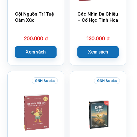
Cội Nguồn Trí Tuệ
Góc Nhìn Đa Chiều
Cảm Xúc
– Cổ Học Tinh Hoa
200.000
₫
130.000
₫
Xem sách
Xem sách
GNH Books
GNH Books