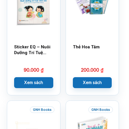
Sticker EQ – Nuôi
Thẻ Hoa Tâm
Dưỡng Trí Tuệ
Cảm Xúc – Làm
Bạn Với Cảm Xúc
90.000
₫
200.000
₫
Cùng 150 Sticker
Thần Kỳ
Xem sách
Xem sách
GNH Books
GNH Books