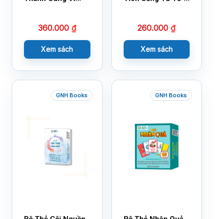
Nhân Mới Nhất
Bộ 1
360.000
₫
260.000
₫
Xem sách
Xem sách
GNH Books
GNH Books