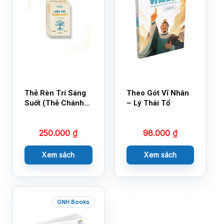
Thẻ Rèn Trí Sáng
Theo Gót Vĩ Nhân
Suốt (Thẻ Chánh
– Lý Thái Tổ
Kiến)
250.000
₫
98.000
₫
Xem sách
Xem sách
GNH Books