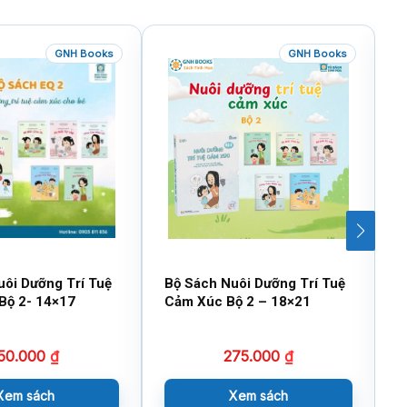
GNH Books
GNH Books
uôi Dưỡng Trí Tuệ
Bộ Sách Nuôi Dưỡng Trí Tuệ
B
Bộ 2- 14×17
Cảm Xúc Bộ 2 – 18×21
V
50.000
₫
275.000
₫
Xem sách
Xem sách