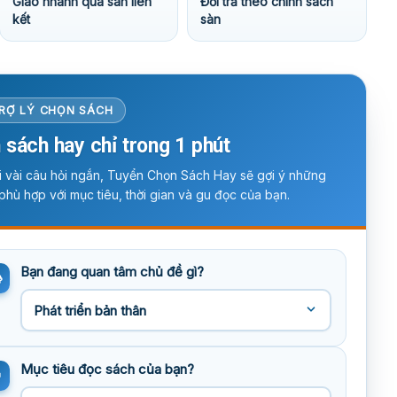
Giao nhanh qua sàn liên
Đổi trả theo chính sách
kết
sàn
RỢ LÝ CHỌN SÁCH
 sách hay chỉ trong 1 phút
ời vài câu hỏi ngắn, Tuyển Chọn Sách Hay sẽ gợi ý những
phù hợp với mục tiêu, thời gian và gu đọc của bạn.
Bạn đang quan tâm chủ đề gì?
Mục tiêu đọc sách của bạn?