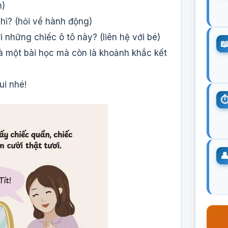
h)
nhỉ? (hỏi về hành động)
 những chiếc ô tô này? (liên hệ với bé)
à một bài học mà còn là khoảnh khắc kết
i nhé!