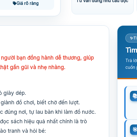
Tư vấn đúng nhu cầu đọc
Giá rõ ràng
T
Tìm
à người bạn đồng hành dễ thương, giúp
Trả l
thật gần gũi và nhẹ nhàng.
cuốn 
ỏ giày dép.
giành đồ chơi, biết chờ đến lượt.
c đúng nơi, tự lau bàn khi làm đổ nước.
đọc sách hiệu quả nhất chính là trò
ào tranh và hỏi bé: