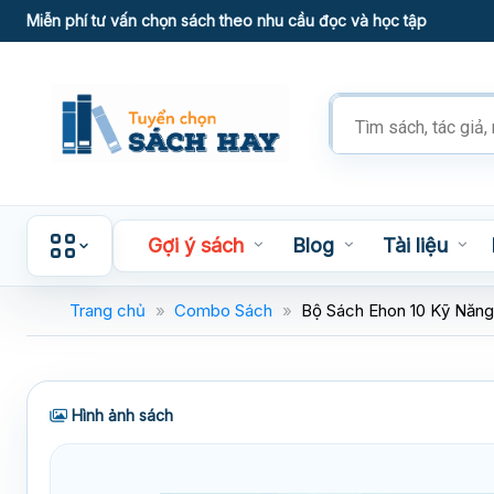
Skip
Miễn phí tư vấn chọn sách theo nhu cầu đọc và học tập
to
content
Tìm
kiếm
sản
phẩm
Gợi ý sách
Blog
Tài liệu
Trang chủ
»
Combo Sách
»
Bộ Sách Ehon 10 Kỹ Năng
Hình ảnh sách