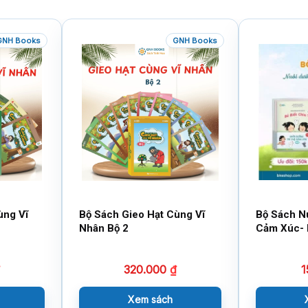
GNH Books
GNH Books
ùng Vĩ
Bộ Sách Gieo Hạt Cùng Vĩ
Bộ Sách N
Nhân Bộ 2
Cảm Xúc- 
320.000
₫
1
Xem sách