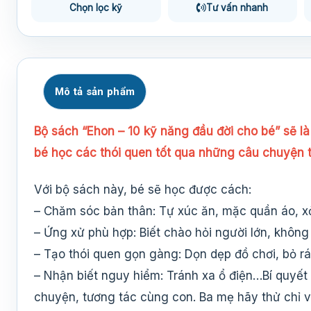
Chọn lọc kỹ
Tư vấn nhanh
Mô tả sản phẩm
Bộ sách “Ehon – 10 kỹ năng đầu đời cho bé” sẽ l
bé học các thói quen tốt qua những câu chuyện 
Với bộ sách này, bé sẽ học được cách:
– Chăm sóc bản thân: Tự xúc ăn, mặc quần áo, x
– Ứng xử phù hợp: Biết chào hỏi người lớn, không 
– Tạo thói quen gọn gàng: Dọn dẹp đồ chơi, bỏ rá
– Nhận biết nguy hiểm: Tránh xa ổ điện…Bí quyết 
chuyện, tương tác cùng con. Ba mẹ hãy thử chỉ v