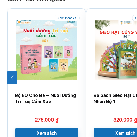
GNH Books
Bộ EQ Cho Bé – Nuôi Dưỡng
Bộ Sách Gieo Hạt C
Trí Tuệ Cảm Xúc
Nhân Bộ 1
275.000
₫
320.000
₫
Xem sách
Xem sách