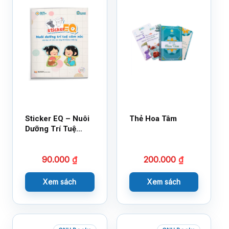
Sticker EQ – Nuôi
Thẻ Hoa Tâm
Dưỡng Trí Tuệ
Cảm Xúc – Làm
Bạn Với Cảm Xúc
90.000
₫
200.000
₫
Cùng 150 Sticker
Thần Kỳ
Xem sách
Xem sách