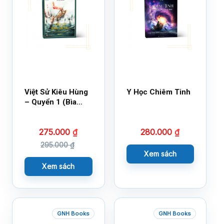
Việt Sử Kiêu Hùng
Y Học Chiêm Tinh
– Quyển 1 (Bìa
Cứng)
275.000
₫
280.000
₫
295.000
₫
Xem sách
Xem sách
GNH Books
GNH Books