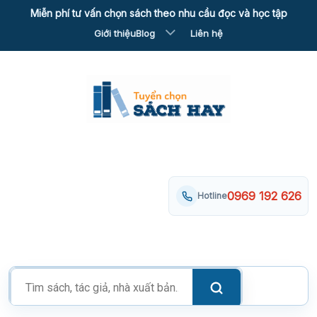
Skip
Miễn phí tư vấn chọn sách theo nhu cầu đọc và học tập
to
Giới thiệu
Blog
Liên hệ
content
0969 192 626
Hotline
Tìm
kiếm
sản
phẩm