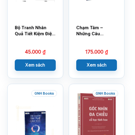
Bộ Tranh Nhân
Chạm Tâm –
Quả Tiết Kiệm Điện
Những Câu
Nước
Chuyện Lay Động
Lòng Người
45.000
₫
175.000
₫
Xem sách
Xem sách
GNH Books
GNH Books