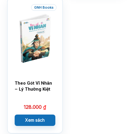
GNH Books
Theo Gót Vĩ Nhân
– Lý Thường Kiệt
128.000
₫
Xem sách