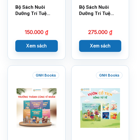
Bộ Sách Nuôi
Bộ Sách Nuôi
Dưỡng Trí Tuệ
Dưỡng Trí Tuệ
Cảm Xúc- Bộ 2-
Cảm Xúc Bộ 2 –
14×17
18×21
150.000
₫
275.000
₫
Xem sách
Xem sách
GNH Books
GNH Books