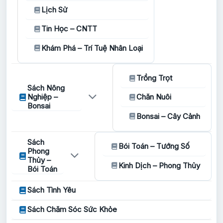
Lịch Sử
Tin Học – CNTT
Khám Phá – Trí Tuệ Nhân Loại
Trồng Trọt
Sách Nông
Nghiệp –
Chăn Nuôi
Bonsai
Bonsai – Cây Cảnh
Sách
Bói Toán – Tướng Số
Phong
Thủy –
Kinh Dịch – Phong Thủy
Bói Toán
Sách Tình Yêu
Sách Chăm Sóc Sức Khỏe