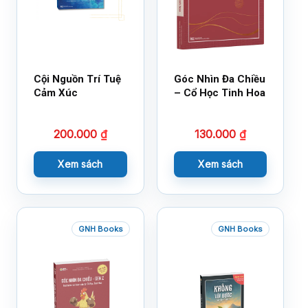
Cội Nguồn Trí Tuệ
Góc Nhìn Đa Chiều
Cảm Xúc
– Cổ Học Tinh Hoa
200.000
₫
130.000
₫
Xem sách
Xem sách
GNH Books
GNH Books