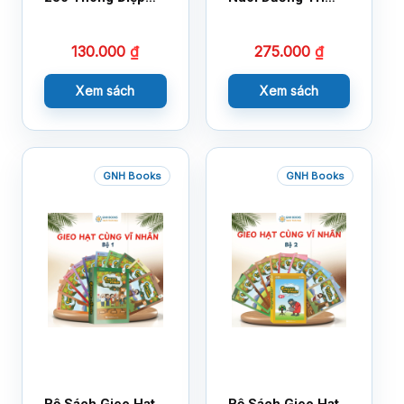
Cuộc Sống
Tuệ Cảm Xúc
130.000
₫
275.000
₫
Xem sách
Xem sách
GNH Books
GNH Books