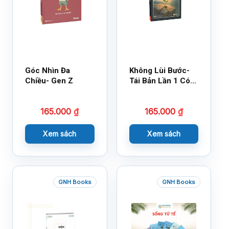
Góc Nhìn Đa
Không Lùi Bước-
Chiều- Gen Z
Tái Bản Lần 1 Có
Bổ Sung
165.000
₫
165.000
₫
Xem sách
Xem sách
GNH Books
GNH Books