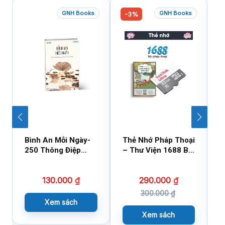
GNH Books
GNH Books
-3%
Bình An Mỗi Ngày-
Thẻ Nhớ Pháp Thoại
U
250 Thông Điệp
– Thư Viện 1688 Bài
C
Cuộc Sống
Hàm Dưỡng Tâm
N
Hồn (Cái)
T
130.000
₫
290.000
₫
300.000
₫
Xem sách
Xem sách