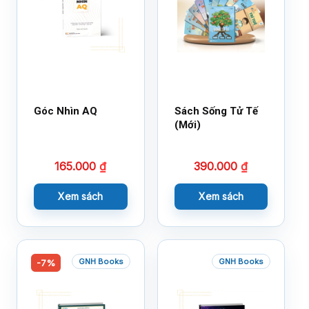
Góc Nhìn AQ
Sách Sống Tử Tế
(Mới)
165.000
₫
390.000
₫
Xem sách
Xem sách
GNH Books
GNH Books
-7%