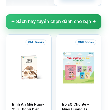
✦ Sách hay tuyển chọn dành cho bạn ✦
GNH Books
GNH Books
Bình An Mỗi Ngày-
Bộ EQ Cho Bé –
250 Thông Điệp
Nuôi Dưỡng Trí