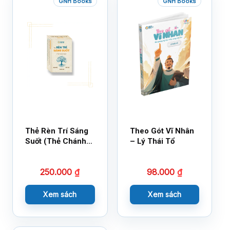
GNH Books
GNH Books
Thẻ Rèn Trí Sáng
Theo Gót Vĩ Nhân
Suốt (Thẻ Chánh
– Lý Thái Tổ
Kiến)
250.000
₫
98.000
₫
Xem sách
Xem sách