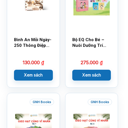
Bình An Mỗi Ngày-
Bộ EQ Cho Bé –
250 Thông Điệp
Nuôi Dưỡng Trí
Cuộc Sống
Tuệ Cảm Xúc
130.000
₫
275.000
₫
Xem sách
Xem sách
GNH Books
GNH Books