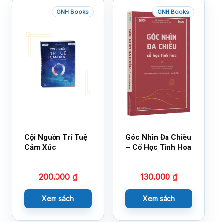
GNH Books
GNH Books
Cội Nguồn Trí Tuệ
Góc Nhìn Đa Chiều
Cảm Xúc
– Cổ Học Tinh Hoa
200.000
₫
130.000
₫
Xem sách
Xem sách