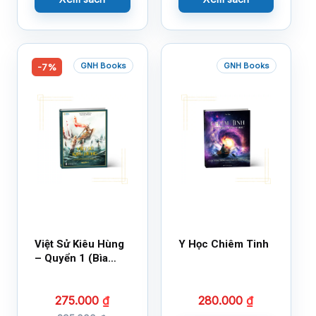
GNH Books
GNH Books
-7%
Việt Sử Kiêu Hùng
Y Học Chiêm Tinh
– Quyển 1 (Bìa
Cứng)
275.000
₫
280.000
₫