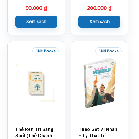
Bạn Với Cảm Xúc
90.000
₫
200.000
₫
Cùng 150 Sticker
Thần Kỳ
Xem sách
Xem sách
GNH Books
GNH Books
Thẻ Rèn Trí Sáng
Theo Gót Vĩ Nhân
Suốt (Thẻ Chánh
– Lý Thái Tổ