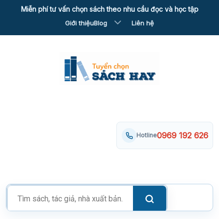
Skip
Miễn phí tư vấn chọn sách theo nhu cầu đọc và học tập
to
Giới thiệu
Blog
Liên hệ
content
0969 192 626
Hotline
Tìm
kiếm
sản
phẩm