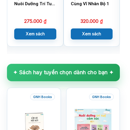
Nuôi Dưỡng Trí Tuệ
Cùng Vĩ Nhân Bộ 1
C
Cảm Xúc
275.000
₫
320.000
₫
Xem sách
Xem sách
✦ Sách hay tuyển chọn dành cho bạn ✦
GNH Books
GNH Books