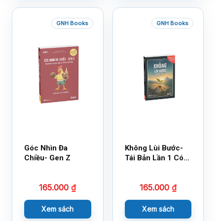
GNH Books
GNH Books
Góc Nhìn Đa
Không Lùi Bước-
Chiều- Gen Z
Tái Bản Lần 1 Có
Bổ Sung
165.000
₫
165.000
₫
Xem sách
Xem sách