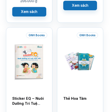
295.000
₫
Xem sách
Xem sách
GNH Books
GNH Books
Sticker EQ – Nuôi
Thẻ Hoa Tâm
Dưỡng Trí Tuệ
Cảm Xúc – Làm