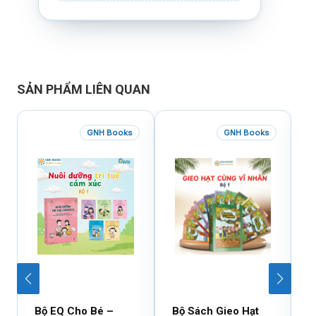
SẢN PHẨM LIÊN QUAN
GNH Books
GNH Books
Bộ EQ Cho Bé –
Bộ Sách Gieo Hạt
B