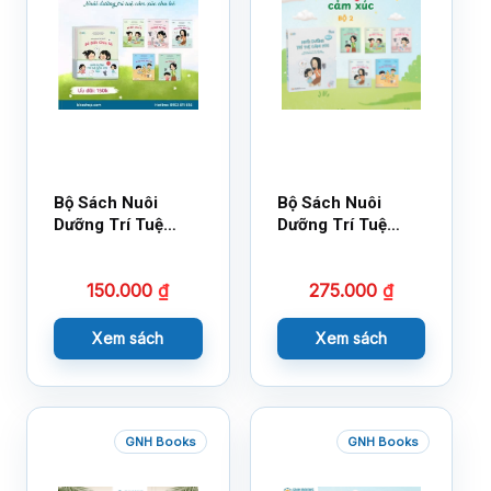
Bộ Sách Nuôi
Bộ Sách Nuôi
Dưỡng Trí Tuệ
Dưỡng Trí Tuệ
Cảm Xúc- Bộ 2-
Cảm Xúc Bộ 2 –
14×17
18×21
150.000
₫
275.000
₫
Xem sách
Xem sách
GNH Books
GNH Books