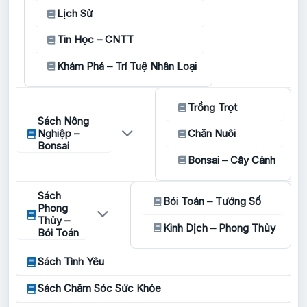
Lịch Sử
Tin Học – CNTT
Khám Phá – Trí Tuệ Nhân Loại
Trồng Trọt
Sách Nông
Nghiệp –
Chăn Nuôi
Bonsai
Bonsai – Cây Cảnh
Sách
Bói Toán – Tướng Số
Phong
Thủy –
Kinh Dịch – Phong Thủy
Bói Toán
Sách Tình Yêu
Sách Chăm Sóc Sức Khỏe