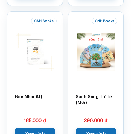
GNH Books
GNH Books
Góc Nhìn AQ
Sách Sống Tử Tế
(Mới)
165.000
₫
390.000
₫
Xem sách
Xem sách