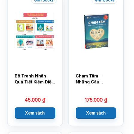
GNH Books
GNH Books
Bộ Tranh Nhân
Chạm Tâm –
Quả Tiết Kiệm Điện
Những Câu
Nước
Chuyện Lay Động
Lòng Người
45.000
₫
175.000
₫
Xem sách
Xem sách