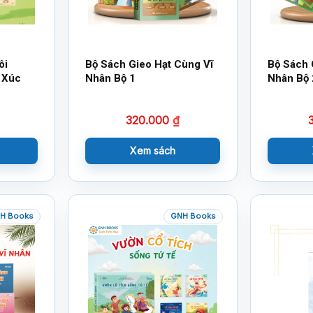
ôi
Bộ Sách Gieo Hạt Cùng Vĩ
Bộ Sách 
 Xúc
Nhân Bộ 1
Nhân Bộ 
320.000
₫
Xem sách
H Books
GNH Books