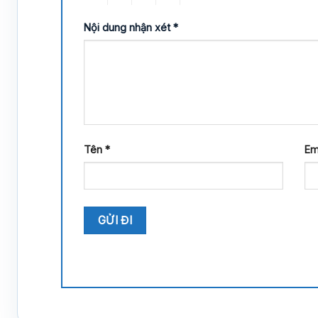
Nội dung nhận xét
*
Tên
*
Em