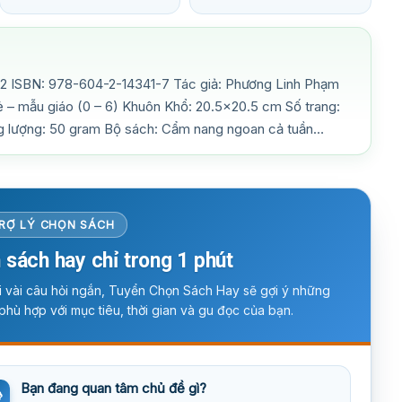
2 ISBN: 978-604-2-14341-7 Tác giả: Phương Linh Phạm
ẻ – mẫu giáo (0 – 6) Khuôn Khổ: 20.5×20.5 cm Số trang:
g lượng: 50 gram Bộ sách: Cẩm nang ngoan cả tuần…
RỢ LÝ CHỌN SÁCH
 sách hay chỉ trong 1 phút
ời vài câu hỏi ngắn, Tuyển Chọn Sách Hay sẽ gợi ý những
phù hợp với mục tiêu, thời gian và gu đọc của bạn.
Bạn đang quan tâm chủ đề gì?