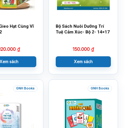
Gieo Hạt Cùng Vĩ
Bộ Sách Nuôi Dưỡng Trí
2
Tuệ Cảm Xúc- Bộ 2- 14×17
320.000
₫
150.000
₫
Xem sách
Xem sách
GNH Books
GNH Books