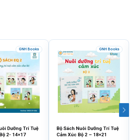
GNH Books
GNH Books
uôi Dưỡng Trí Tuệ
Bộ Sách Nuôi Dưỡng Trí Tuệ
B
Bộ 2- 14×17
Cảm Xúc Bộ 2 – 18×21
V