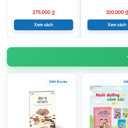
275.000
₫
320.000
₫
Xem sách
Xem sách
GNH Books
GN