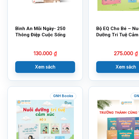
Bình An Mỗi Ngày- 250
Bộ EQ Cho Bé – Nu
Thông Điệp Cuộc Sống
Dưỡng Trí Tuệ Cảm
130.000
₫
275.000
₫
Xem sách
Xem sách
GNH Books
GN