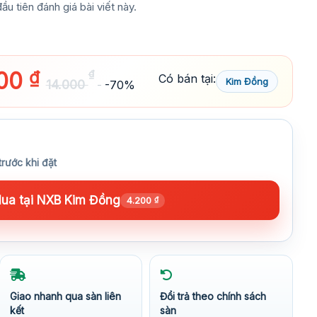
ầu tiên đánh giá bài viết này.
200
₫
₫
Có bán tại:
Kim Đồng
14.000
-70%
trước khi đặt
ua tại NXB Kim Đồng
4.200
₫
Giao nhanh qua sàn liên
Đổi trả theo chính sách
kết
sàn