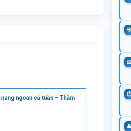
m nang ngoan cả tuần – Thăm