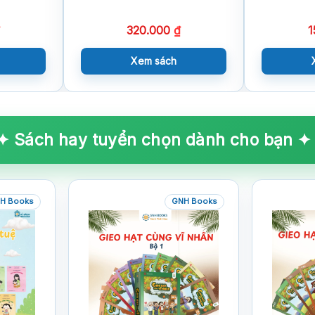
320.000
₫
1
Xem sách
✦ Sách hay tuyển chọn dành cho bạn ✦
H Books
GNH Books