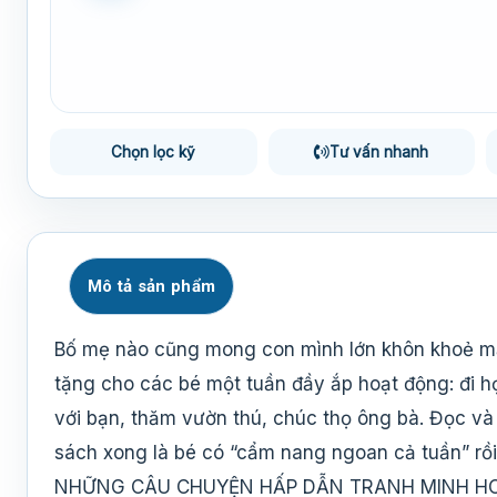
Chọn lọc kỹ
Tư vấn nhanh
Mô tả sản phẩm
Bố mẹ nào cũng mong con mình lớn khôn khoẻ m
tặng cho các bé một tuần đầy ắp hoạt động: đi họ
với bạn, thăm vườn thú, chúc thọ ông bà. Đọc và g
sách xong là bé có “cẩm nang ngoan cả tuần” rồi
NHỮNG CÂU CHUYỆN HẤP DẪN TRANH MINH HO