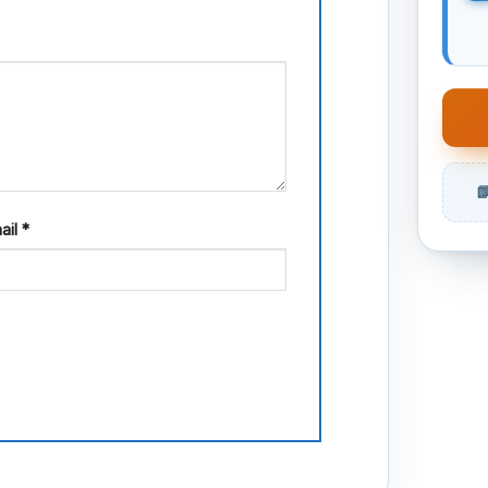
ail
*