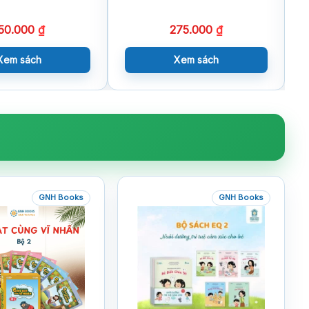
50.000
₫
275.000
₫
Xem sách
Xem sách
GNH Books
GNH Books