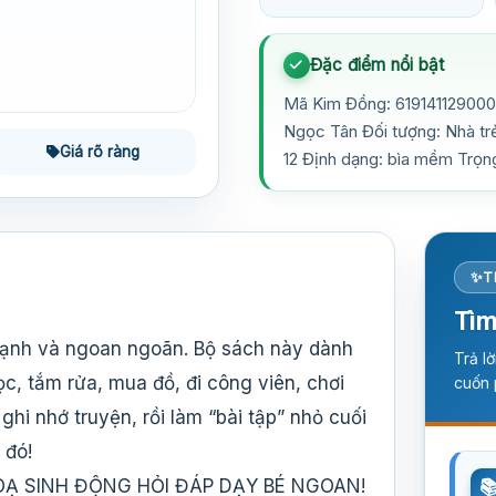
Đặc điểm nổi bật
Mã Kim Đồng: 619141129000
Ngọc Tân Đối tượng: Nhà tr
Giá rõ ràng
12 Định dạng: bìa mềm Trọn
T
Tìm
ạnh và ngoan ngoãn. Bộ sách này dành
Trả l
c, tắm rửa, mua đồ, đi công viên, chơi
cuốn 
hi nhớ truyện, rồi làm “bài tập” nhỏ cuối
 đó!
Ạ SINH ĐỘNG HỎI ĐÁP DẠY BÉ NGOAN!