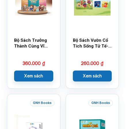
Bộ Sách Trưởng
Bộ Sách Vườn Cổ
Thành Cùng Vĩ
Tích Sống Tử Tế-
Nhân Mới Nhất
Bộ 1
360.000
₫
260.000
₫
Xem sách
Xem sách
GNH Books
GNH Books