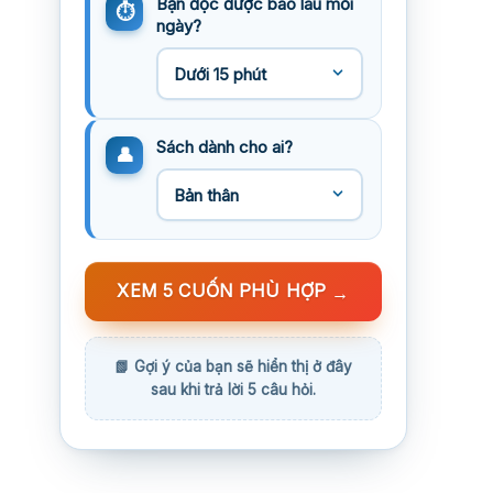
Bạn đọc được bao lâu mỗi
ngày?
Sách dành cho ai?
XEM 5 CUỐN PHÙ HỢP
→