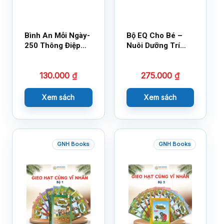
Bình An Mỗi Ngày-
Bộ EQ Cho Bé –
250 Thông Điệp
Nuôi Dưỡng Trí
Cuộc Sống
Tuệ Cảm Xúc
130.000
₫
275.000
₫
Xem sách
Xem sách
GNH Books
GNH Books