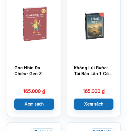
Góc Nhìn Đa
Không Lùi Bước-
Chiều- Gen Z
Tái Bản Lần 1 Có
Bổ Sung
165.000
₫
165.000
₫
Xem sách
Xem sách