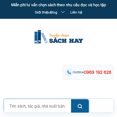
Skip
Miễn phí tư vấn chọn sách theo nhu cầu đọc và học tập
to
Giới thiệu
Blog
Liên hệ
content
0969 192 626
Hotline
Tìm
kiếm
sản
phẩm