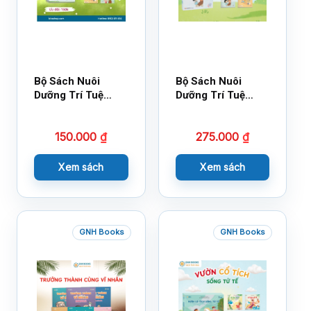
Bộ Sách Nuôi
Bộ Sách Nuôi
Dưỡng Trí Tuệ
Dưỡng Trí Tuệ
Cảm Xúc- Bộ 2-
Cảm Xúc Bộ 2 –
14×17
18×21
150.000
₫
275.000
₫
Xem sách
Xem sách
GNH Books
GNH Books