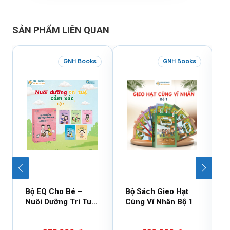
SẢN PHẨM LIÊN QUAN
GNH Books
GNH Books
Bộ EQ Cho Bé –
Bộ Sách Gieo Hạt
B
Nuôi Dưỡng Trí Tuệ
Cùng Vĩ Nhân Bộ 1
C
Cảm Xúc