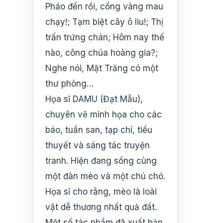
Pháo đến rồi, cổng vàng mau
chạy!; Tạm biệt cây ô liu!; Thị
trấn trứng chán; Hôm nay thế
nào, công chúa hoàng gia?;
Nghe nói, Mặt Trăng có một
thư phòng…
Họa sĩ DAMU (Đạt Mẫu),
chuyên vẽ minh họa cho các
báo, tuần san, tạp chí, tiểu
thuyết và sáng tác truyện
tranh. Hiện đang sống cùng
một đàn mèo và một chú chó.
Họa sĩ cho rằng, mèo là loài
vật dễ thương nhất quả đất.
Một số tác phẩm đã xuất bản