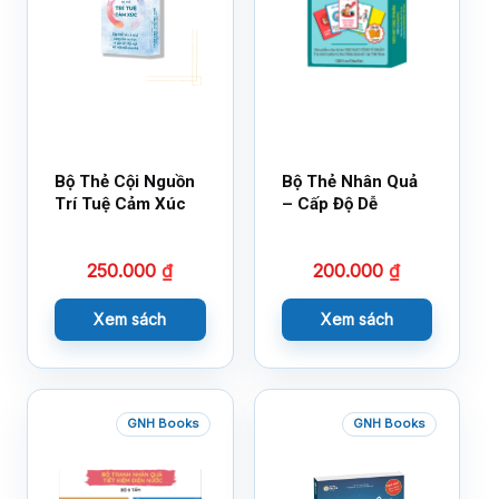
Bộ Thẻ Cội Nguồn
Bộ Thẻ Nhân Quả
Trí Tuệ Cảm Xúc
– Cấp Độ Dễ
250.000
₫
200.000
₫
Xem sách
Xem sách
GNH Books
GNH Books