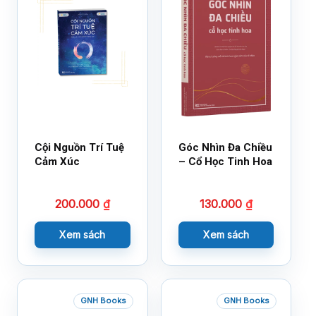
Cội Nguồn Trí Tuệ
Góc Nhìn Đa Chiều
Cảm Xúc
– Cổ Học Tinh Hoa
200.000
₫
130.000
₫
Xem sách
Xem sách
GNH Books
GNH Books