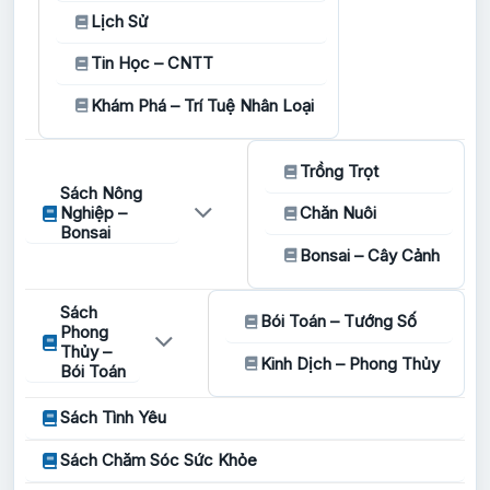
Lịch Sử
Tin Học – CNTT
Khám Phá – Trí Tuệ Nhân Loại
Trồng Trọt
Sách Nông
Nghiệp –
Chăn Nuôi
Bonsai
Bonsai – Cây Cảnh
Sách
Bói Toán – Tướng Số
Phong
Thủy –
Kinh Dịch – Phong Thủy
Bói Toán
Sách Tình Yêu
Sách Chăm Sóc Sức Khỏe