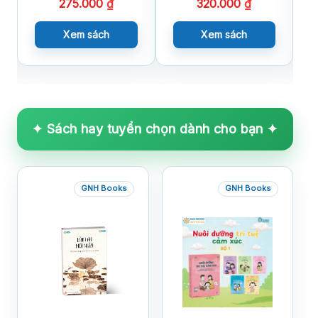
275.000
₫
320.000
₫
Xem sách
Xem sách
✦ Sách hay tuyển chọn dành cho bạn ✦
GNH Books
GNH Books