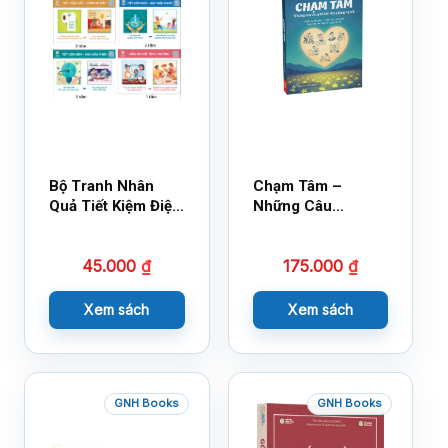
Bộ Tranh Nhân
Chạm Tâm –
Quả Tiết Kiệm Điện
Những Câu
Nước
Chuyện Lay Động
Lòng Người
45.000
₫
175.000
₫
Xem sách
Xem sách
GNH Books
GNH Books