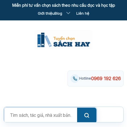
Skip
Miễn phí tư vấn chọn sách theo nhu cầu đọc và học tập
to
Giới thiệu
Blog
Liên hệ
content
0969 192 626
Hotline
Tìm
kiếm
sản
phẩm