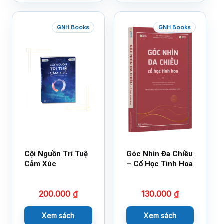
GNH Books
GNH Books
Cội Nguồn Trí Tuệ
Góc Nhìn Đa Chiều
Cảm Xúc
– Cổ Học Tinh Hoa
200.000
₫
130.000
₫
Xem sách
Xem sách