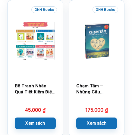
GNH Books
GNH Books
Bộ Tranh Nhân
Chạm Tâm –
Quả Tiết Kiệm Điện
Những Câu
Nước
Chuyện Lay Động
Lòng Người
45.000
₫
175.000
₫
Xem sách
Xem sách