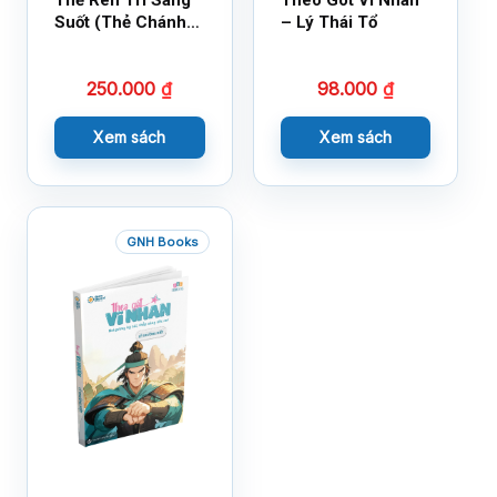
Thẻ Rèn Trí Sáng
Theo Gót Vĩ Nhân
Suốt (Thẻ Chánh
– Lý Thái Tổ
Kiến)
250.000
₫
98.000
₫
Xem sách
Xem sách
GNH Books