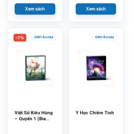
Xem sách
Xem sách
GNH Books
GNH Books
-7%
Việt Sử Kiêu Hùng
Y Học Chiêm Tinh
– Quyển 1 (Bìa
Cứng)