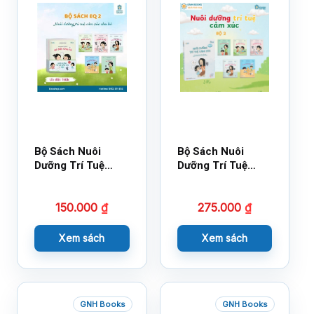
Bộ Sách Nuôi
Bộ Sách Nuôi
Dưỡng Trí Tuệ
Dưỡng Trí Tuệ
Cảm Xúc- Bộ 2-
Cảm Xúc Bộ 2 –
14×17
18×21
150.000
₫
275.000
₫
Xem sách
Xem sách
GNH Books
GNH Books