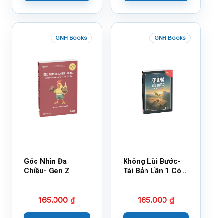
GNH Books
GNH Books
Góc Nhìn Đa
Không Lùi Bước-
Chiều- Gen Z
Tái Bản Lần 1 Có
Bổ Sung
165.000
₫
165.000
₫