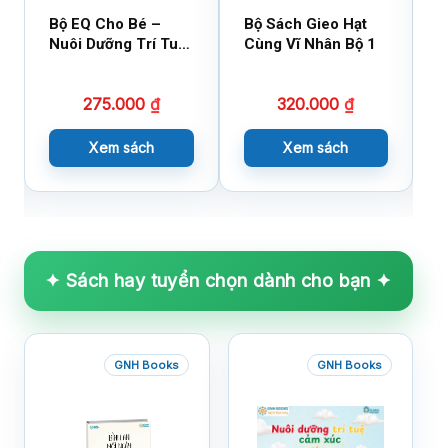
Bộ EQ Cho Bé –
Bộ Sách Gieo Hạt
B
Nuôi Dưỡng Trí Tuệ
Cùng Vĩ Nhân Bộ 1
C
Cảm Xúc
275.000
₫
320.000
₫
Xem sách
Xem sách
✦ Sách hay tuyển chọn dành cho bạn ✦
GNH Books
GNH Books