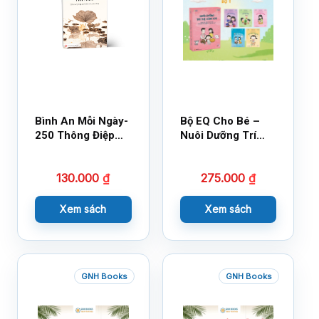
Bình An Mỗi Ngày-
Bộ EQ Cho Bé –
250 Thông Điệp
Nuôi Dưỡng Trí
Cuộc Sống
Tuệ Cảm Xúc
130.000
₫
275.000
₫
Xem sách
Xem sách
GNH Books
GNH Books