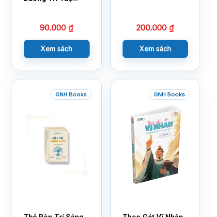
Cảm Xúc – Làm
Bạn Với Cảm Xúc
90.000
₫
200.000
₫
Cùng 150 Sticker
Thần Kỳ
Xem sách
Xem sách
GNH Books
GNH Books