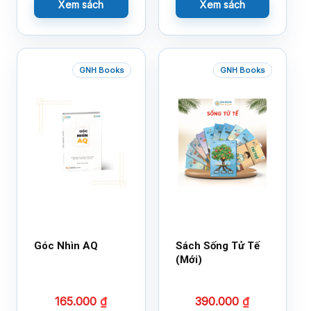
Xem sách
Xem sách
GNH Books
GNH Books
Góc Nhìn AQ
Sách Sống Tử Tế
(Mới)
165.000
₫
390.000
₫