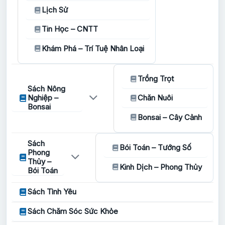
Lịch Sử
Tin Học – CNTT
Khám Phá – Trí Tuệ Nhân Loại
Trồng Trọt
Sách Nông
Nghiệp –
Chăn Nuôi
Bonsai
Bonsai – Cây Cảnh
Sách
Bói Toán – Tướng Số
Phong
Thủy –
Kinh Dịch – Phong Thủy
Bói Toán
Sách Tình Yêu
Sách Chăm Sóc Sức Khỏe