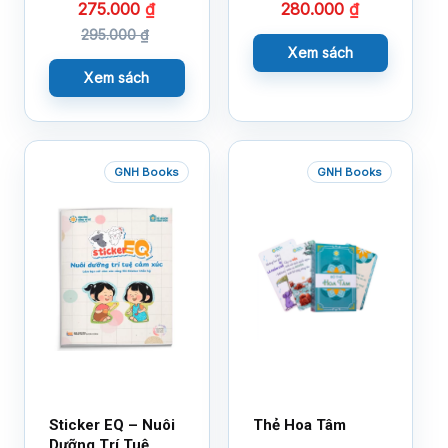
275.000
₫
280.000
₫
295.000
₫
Xem sách
Xem sách
GNH Books
GNH Books
Sticker EQ – Nuôi
Thẻ Hoa Tâm
Dưỡng Trí Tuệ