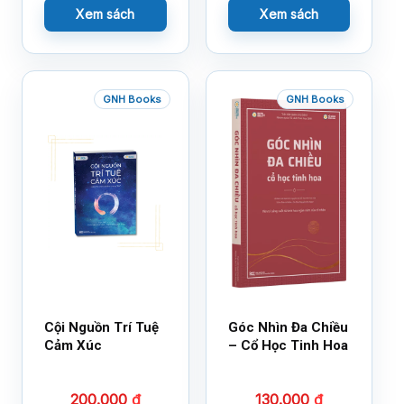
Xem sách
Xem sách
GNH Books
GNH Books
Cội Nguồn Trí Tuệ
Góc Nhìn Đa Chiều
Cảm Xúc
– Cổ Học Tinh Hoa
200.000
₫
130.000
₫