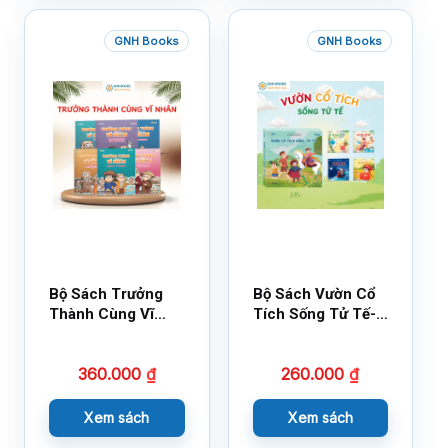
GNH Books
GNH Books
Bộ Sách Trưởng
Bộ Sách Vườn Cổ
Thành Cùng Vĩ
Tích Sống Tử Tế-
Nhân Mới Nhất
Bộ 1
360.000
₫
260.000
₫
Xem sách
Xem sách