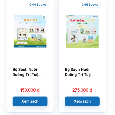
GNH Books
GNH Books
Bộ Sách Nuôi
Bộ Sách Nuôi
Dưỡng Trí Tuệ
Dưỡng Trí Tuệ
Cảm Xúc- Bộ 2-
Cảm Xúc Bộ 2 –
14×17
18×21
150.000
₫
275.000
₫
Xem sách
Xem sách