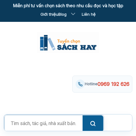
Skip
Miễn phí tư vấn chọn sách theo nhu cầu đọc và học tập
to
Giới thiệu
Blog
Liên hệ
content
0969 192 626
Hotline
Tìm
kiếm
sản
phẩm