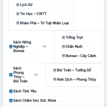
Lịch Sử
Tin Học – CNTT
Khám Phá – Trí Tuệ Nhân Loại
Trồng Trọt
Sách Nông
Nghiệp –
Chăn Nuôi
Bonsai
Bonsai – Cây Cảnh
Sách
Bói Toán – Tướng Số
Phong
Thủy –
Kinh Dịch – Phong Thủy
Bói Toán
Sách Tình Yêu
Sách Chăm Sóc Sức Khỏe