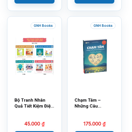
GNH Books
GNH Books
Bộ Tranh Nhân
Chạm Tâm –
Quả Tiết Kiệm Điện
Những Câu
Nước
Chuyện Lay Động
Lòng Người
45.000
₫
175.000
₫