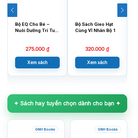
Bộ EQ Cho Bé –
Bộ Sách Gieo Hạt
B
Nuôi Dưỡng Trí Tuệ
Cùng Vĩ Nhân Bộ 1
C
Cảm Xúc
275.000
₫
320.000
₫
Xem sách
Xem sách
✦ Sách hay tuyển chọn dành cho bạn ✦
GNH Books
GNH Books