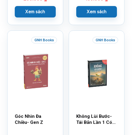
Xem sách
Xem sách
GNH Books
GNH Books
Góc Nhìn Đa
Không Lùi Bước-
Chiều- Gen Z
Tái Bản Lần 1 Có
Bổ Sung