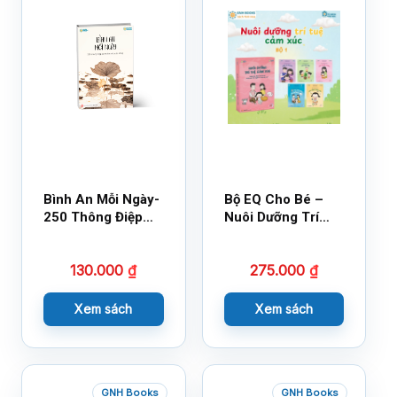
Bình An Mỗi Ngày-
Bộ EQ Cho Bé –
250 Thông Điệp
Nuôi Dưỡng Trí
Cuộc Sống
Tuệ Cảm Xúc
130.000
₫
275.000
₫
Xem sách
Xem sách
GNH Books
GNH Books