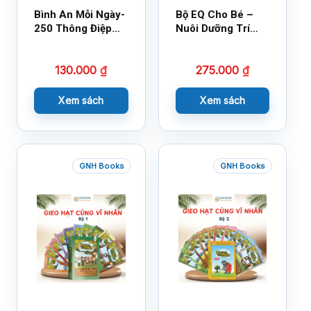
Bình An Mỗi Ngày-
Bộ EQ Cho Bé –
250 Thông Điệp
Nuôi Dưỡng Trí
Cuộc Sống
Tuệ Cảm Xúc
130.000
₫
275.000
₫
Xem sách
Xem sách
GNH Books
GNH Books