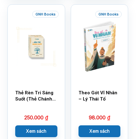
GNH Books
GNH Books
Thẻ Rèn Trí Sáng
Theo Gót Vĩ Nhân
Suốt (Thẻ Chánh
– Lý Thái Tổ
Kiến)
250.000
₫
98.000
₫
Xem sách
Xem sách