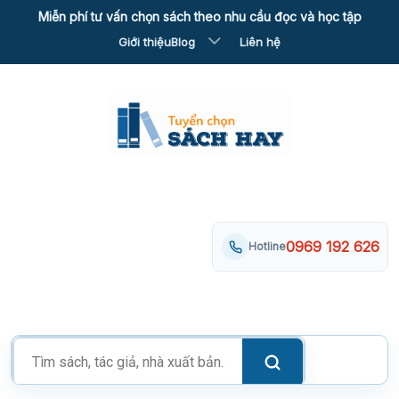
Skip
Miễn phí tư vấn chọn sách theo nhu cầu đọc và học tập
to
Giới thiệu
Blog
Liên hệ
content
0969 192 626
Hotline
Tìm
kiếm
sản
phẩm