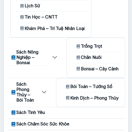
Lịch Sử
Tin Học – CNTT
Khám Phá – Trí Tuệ Nhân Loại
Trồng Trọt
Sách Nông
Nghiệp –
Chăn Nuôi
Bonsai
Bonsai – Cây Cảnh
Sách
Bói Toán – Tướng Số
Phong
Thủy –
Kinh Dịch – Phong Thủy
Bói Toán
Sách Tình Yêu
Sách Chăm Sóc Sức Khỏe