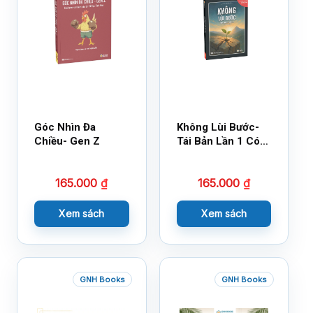
Góc Nhìn Đa
Không Lùi Bước-
Chiều- Gen Z
Tái Bản Lần 1 Có
Bổ Sung
165.000
₫
165.000
₫
Xem sách
Xem sách
GNH Books
GNH Books