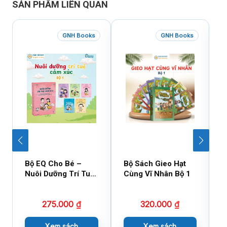
SẢN PHẨM LIÊN QUAN
GNH Books
GNH Books
Bộ EQ Cho Bé –
Bộ Sách Gieo Hạt
B
Nuôi Dưỡng Trí Tuệ
Cùng Vĩ Nhân Bộ 1
C
Cảm Xúc
275.000
₫
320.000
₫
Xem sách
Xem sách