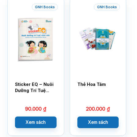
GNH Books
GNH Books
Sticker EQ – Nuôi
Thẻ Hoa Tâm
Dưỡng Trí Tuệ
Cảm Xúc – Làm
Bạn Với Cảm Xúc
90.000
₫
200.000
₫
Cùng 150 Sticker
Thần Kỳ
Xem sách
Xem sách