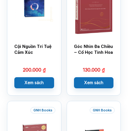
Cội Nguồn Trí Tuệ
Góc Nhìn Đa Chiều
Cảm Xúc
– Cổ Học Tinh Hoa
200.000
₫
130.000
₫
Xem sách
Xem sách
GNH Books
GNH Books