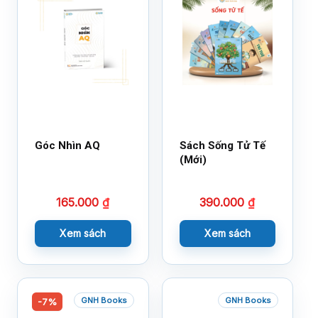
Góc Nhìn AQ
Sách Sống Tử Tế
(Mới)
165.000
₫
390.000
₫
Xem sách
Xem sách
GNH Books
GNH Books
-7%