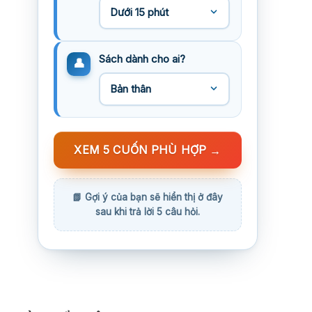
Sách dành cho ai?
XEM 5 CUỐN PHÙ HỢP
→