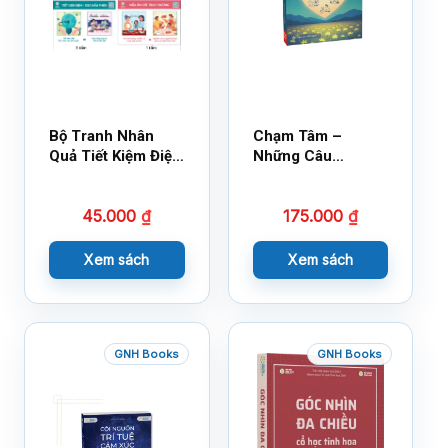
Bộ Tranh Nhân
Chạm Tâm –
Quả Tiết Kiệm Điện
Những Câu
Nước
Chuyện Lay Động
Lòng Người
45.000
₫
175.000
₫
Xem sách
Xem sách
GNH Books
GNH Books