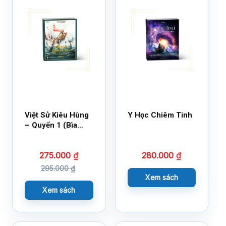
Việt Sử Kiêu Hùng
Y Học Chiêm Tinh
– Quyển 1 (Bìa
Cứng)
275.000
₫
280.000
₫
295.000
₫
Xem sách
Xem sách