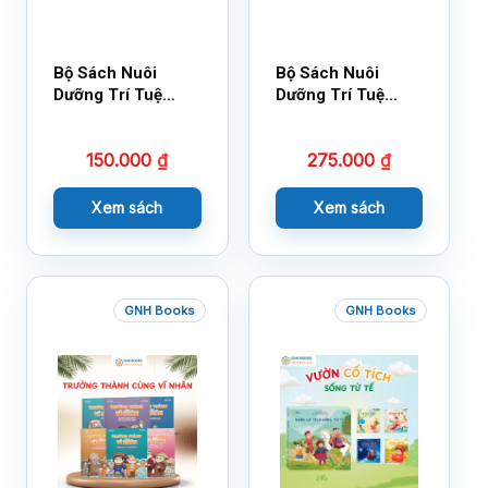
Bộ Sách Nuôi
Bộ Sách Nuôi
Dưỡng Trí Tuệ
Dưỡng Trí Tuệ
Cảm Xúc- Bộ 2-
Cảm Xúc Bộ 2 –
14×17
18×21
150.000
₫
275.000
₫
Xem sách
Xem sách
GNH Books
GNH Books