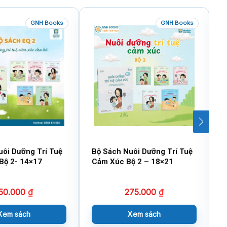
GNH Books
GNH Books
uôi Dưỡng Trí Tuệ
Bộ Sách Nuôi Dưỡng Trí Tuệ
B
Bộ 2- 14×17
Cảm Xúc Bộ 2 – 18×21
V
50.000
₫
275.000
₫
Xem sách
Xem sách