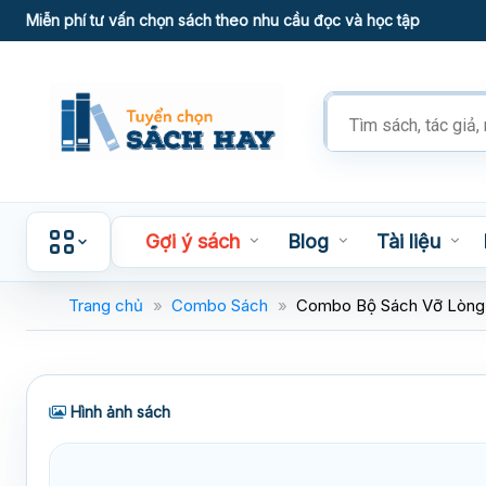
Skip
Miễn phí tư vấn chọn sách theo nhu cầu đọc và học tập
to
content
Tìm
kiếm
sản
phẩm
Gợi ý sách
Blog
Tài liệu
Trang chủ
»
Combo Sách
»
Combo Bộ Sách Vỡ Lòng 
Hình ảnh sách