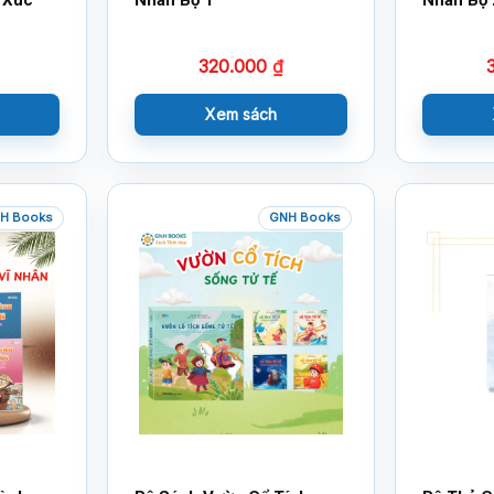
320.000
₫
Xem sách
H Books
GNH Books