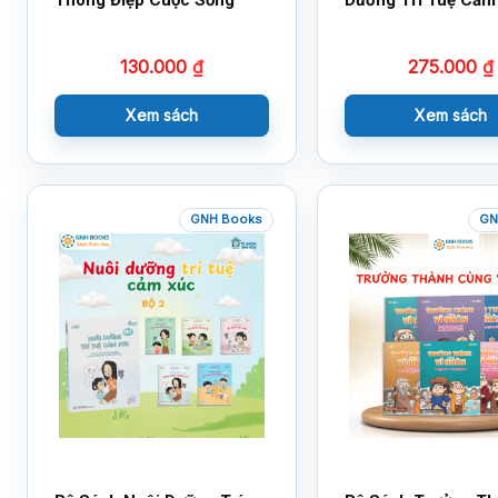
130.000
₫
275.000
₫
Xem sách
Xem sách
GNH Books
GN