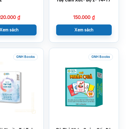
320.000
₫
150.000
₫
Xem sách
Xem sách
GNH Books
GNH Books