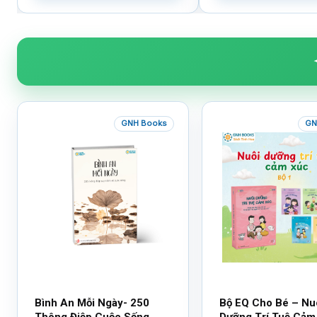
GNH Books
GN
Bình An Mỗi Ngày- 250
Bộ EQ Cho Bé – Nu
Thông Điệp Cuộc Sống
Dưỡng Trí Tuệ Cảm