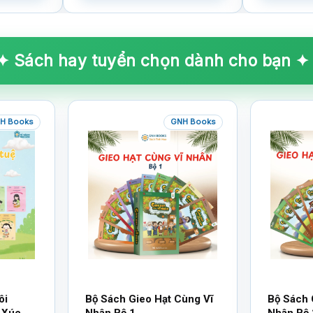
✦ Sách hay tuyển chọn dành cho bạn ✦
H Books
GNH Books
ôi
Bộ Sách Gieo Hạt Cùng Vĩ
Bộ Sách 
 Xúc
Nhân Bộ 1
Nhân Bộ 