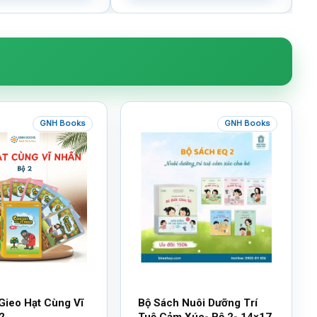
GNH Books
GNH Books
Gieo Hạt Cùng Vĩ
Bộ Sách Nuôi Dưỡng Trí
2
Tuệ Cảm Xúc- Bộ 2- 14×17