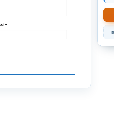
ail
*