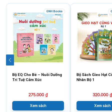
GNH Books
Bộ EQ Cho Bé – Nuôi Dưỡng
Bộ Sách Gieo Hạt C
Trí Tuệ Cảm Xúc
Nhân Bộ 1
275.000
₫
320.000
₫
Xem sách
Xem sách