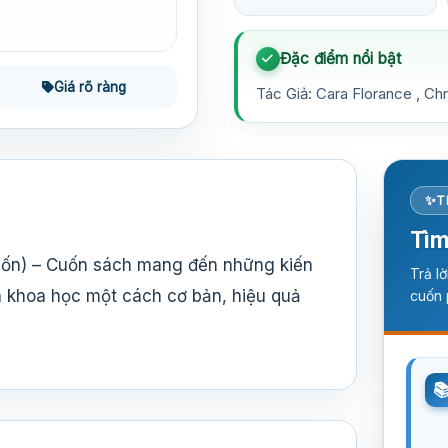
Đặc điểm nổi bật
Giá rõ ràng
Tác Giả: Cara Florance , Ch
T
Tìm
ốn) – Cuốn sách mang đến những kiến
Trả l
n khoa học một cách cơ bản, hiệu quả
cuốn 