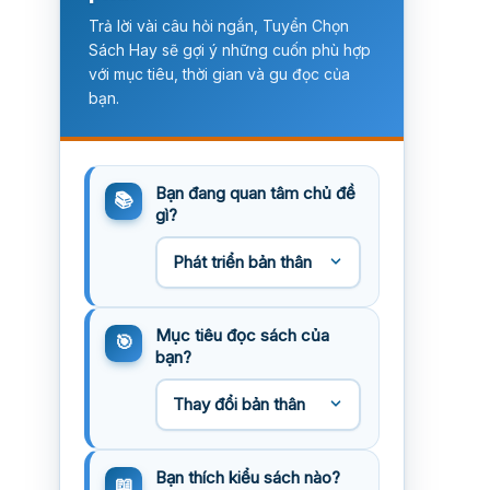
Trả lời vài câu hỏi ngắn, Tuyển Chọn
Sách Hay sẽ gợi ý những cuốn phù hợp
với mục tiêu, thời gian và gu đọc của
bạn.
Bạn đang quan tâm chủ đề
gì?
Mục tiêu đọc sách của
bạn?
Bạn thích kiểu sách nào?