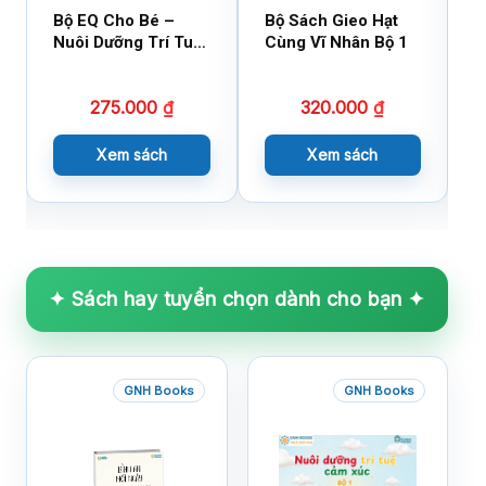
Bộ EQ Cho Bé –
Bộ Sách Gieo Hạt
B
Nuôi Dưỡng Trí Tuệ
Cùng Vĩ Nhân Bộ 1
C
Cảm Xúc
275.000
₫
320.000
₫
Xem sách
Xem sách
✦ Sách hay tuyển chọn dành cho bạn ✦
GNH Books
GNH Books