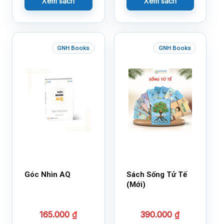
Xem sách
Xem sách
GNH Books
GNH Books
Góc Nhìn AQ
Sách Sống Tử Tế
(Mới)
165.000
₫
390.000
₫