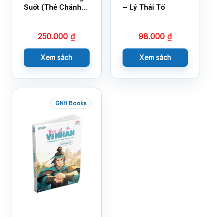
Suốt (Thẻ Chánh
– Lý Thái Tổ
Kiến)
250.000
₫
98.000
₫
Xem sách
Xem sách
GNH Books