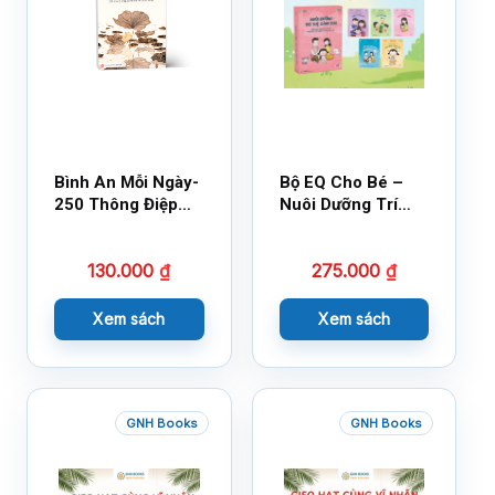
Bình An Mỗi Ngày-
Bộ EQ Cho Bé –
250 Thông Điệp
Nuôi Dưỡng Trí
Cuộc Sống
Tuệ Cảm Xúc
130.000
₫
275.000
₫
Xem sách
Xem sách
GNH Books
GNH Books