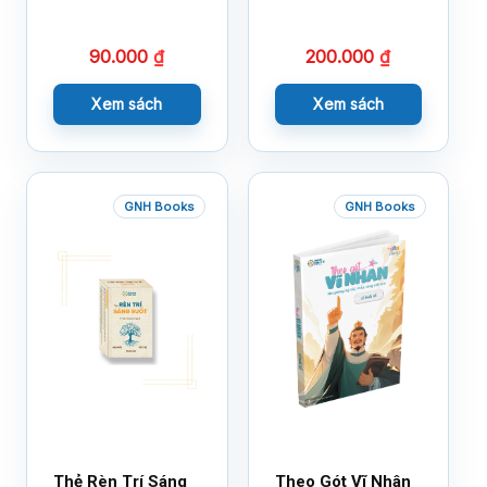
Cảm Xúc – Làm
Bạn Với Cảm Xúc
90.000
₫
200.000
₫
Cùng 150 Sticker
Thần Kỳ
Xem sách
Xem sách
GNH Books
GNH Books
Thẻ Rèn Trí Sáng
Theo Gót Vĩ Nhân