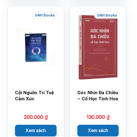
GNH Books
GNH Books
Cội Nguồn Trí Tuệ
Góc Nhìn Đa Chiều
Cảm Xúc
– Cổ Học Tinh Hoa
200.000
₫
130.000
₫
Xem sách
Xem sách