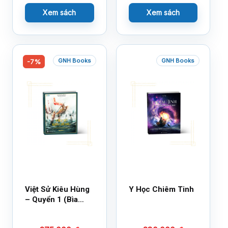
Xem sách
Xem sách
GNH Books
GNH Books
-7%
Việt Sử Kiêu Hùng
Y Học Chiêm Tinh
– Quyển 1 (Bìa
Cứng)