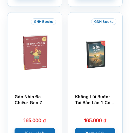
GNH Books
GNH Books
Góc Nhìn Đa
Không Lùi Bước-
Chiều- Gen Z
Tái Bản Lần 1 Có
Bổ Sung
165.000
₫
165.000
₫