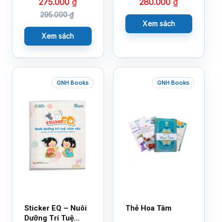
275.000
₫
280.000
₫
295.000
₫
Xem sách
Xem sách
GNH Books
GNH Books
Sticker EQ – Nuôi
Thẻ Hoa Tâm
Dưỡng Trí Tuệ