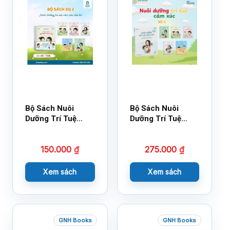
Bộ Sách Nuôi
Bộ Sách Nuôi
Dưỡng Trí Tuệ
Dưỡng Trí Tuệ
Cảm Xúc- Bộ 2-
Cảm Xúc Bộ 2 –
14×17
18×21
150.000
₫
275.000
₫
Xem sách
Xem sách
GNH Books
GNH Books