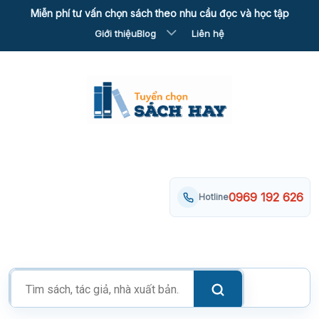
Skip
Miễn phí tư vấn chọn sách theo nhu cầu đọc và học tập
to
Giới thiệu
Blog
Liên hệ
content
0969 192 626
Hotline
Tìm
kiếm
sản
phẩm