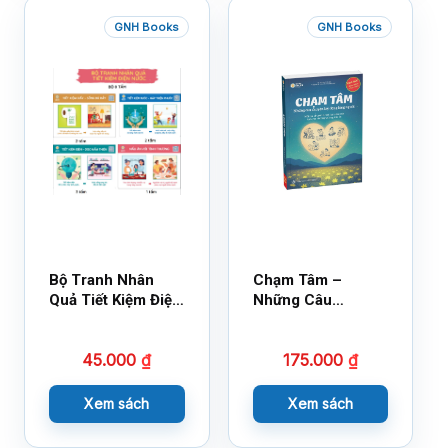
GNH Books
GNH Books
Bộ Tranh Nhân
Chạm Tâm –
Quả Tiết Kiệm Điện
Những Câu
Nước
Chuyện Lay Động
Lòng Người
45.000
₫
175.000
₫
Xem sách
Xem sách