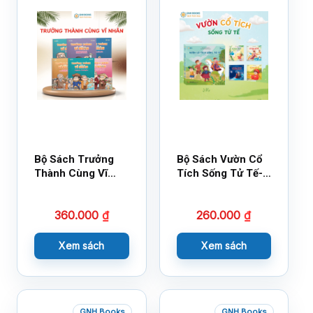
Bộ Sách Trưởng
Bộ Sách Vườn Cổ
Thành Cùng Vĩ
Tích Sống Tử Tế-
Nhân Mới Nhất
Bộ 1
360.000
₫
260.000
₫
Xem sách
Xem sách
GNH Books
GNH Books