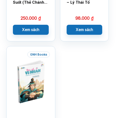
Suốt (Thẻ Chánh
– Lý Thái Tổ
Kiến)
250.000
₫
98.000
₫
Xem sách
Xem sách
GNH Books