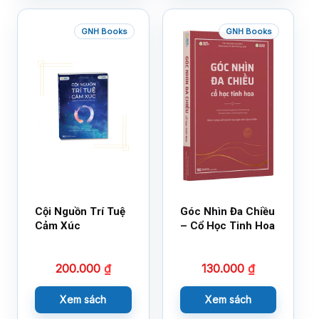
GNH Books
GNH Books
Cội Nguồn Trí Tuệ
Góc Nhìn Đa Chiều
Cảm Xúc
– Cổ Học Tinh Hoa
200.000
₫
130.000
₫
Xem sách
Xem sách