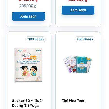
295.000
₫
Xem sách
Xem sách
GNH Books
GNH Books
Sticker EQ – Nuôi
Thẻ Hoa Tâm
Dưỡng Trí Tuệ