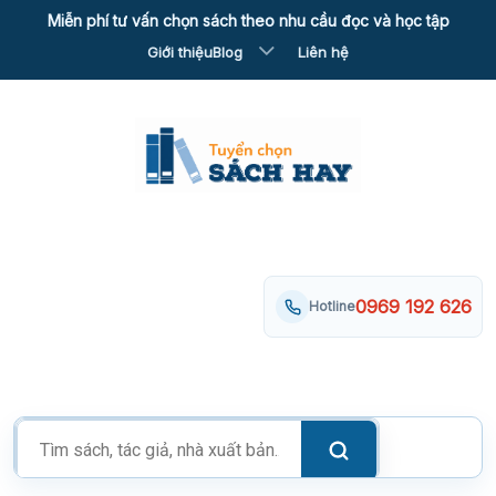
Skip
Miễn phí tư vấn chọn sách theo nhu cầu đọc và học tập
to
Giới thiệu
Blog
Liên hệ
content
0969 192 626
Hotline
Tìm
kiếm
sản
phẩm