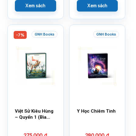
Xem sách
Xem sách
GNH Books
GNH Books
-7%
Việt Sử Kiêu Hùng
Y Học Chiêm Tinh
– Quyển 1 (Bìa
Cứng)
275.000
₫
280.000
₫