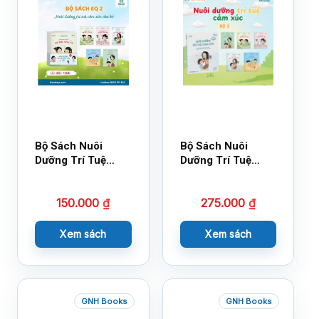
Bộ Sách Nuôi
Bộ Sách Nuôi
Dưỡng Trí Tuệ
Dưỡng Trí Tuệ
Cảm Xúc- Bộ 2-
Cảm Xúc Bộ 2 –
14×17
18×21
150.000
₫
275.000
₫
Xem sách
Xem sách
GNH Books
GNH Books