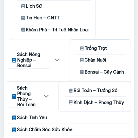
Lịch Sử
Tin Học – CNTT
Khám Phá – Trí Tuệ Nhân Loại
Trồng Trọt
Sách Nông
Nghiệp –
Chăn Nuôi
Bonsai
Bonsai – Cây Cảnh
Sách
Bói Toán – Tướng Số
Phong
Thủy –
Kinh Dịch – Phong Thủy
Bói Toán
Sách Tình Yêu
Sách Chăm Sóc Sức Khỏe