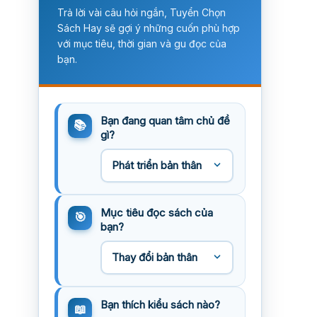
Trả lời vài câu hỏi ngắn, Tuyển Chọn
Sách Hay sẽ gợi ý những cuốn phù hợp
với mục tiêu, thời gian và gu đọc của
bạn.
Bạn đang quan tâm chủ đề
gì?
Mục tiêu đọc sách của
bạn?
Bạn thích kiểu sách nào?