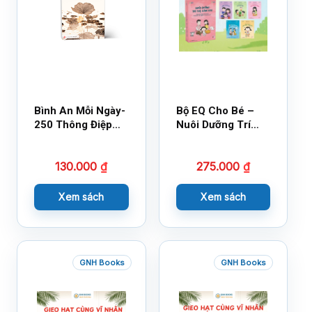
Bình An Mỗi Ngày-
Bộ EQ Cho Bé –
250 Thông Điệp
Nuôi Dưỡng Trí
Cuộc Sống
Tuệ Cảm Xúc
130.000
₫
275.000
₫
Xem sách
Xem sách
GNH Books
GNH Books