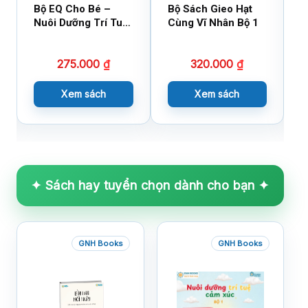
Bộ EQ Cho Bé –
Bộ Sách Gieo Hạt
B
Nuôi Dưỡng Trí Tuệ
Cùng Vĩ Nhân Bộ 1
C
Cảm Xúc
275.000
₫
320.000
₫
Xem sách
Xem sách
✦ Sách hay tuyển chọn dành cho bạn ✦
GNH Books
GNH Books