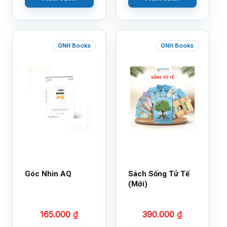
GNH Books
GNH Books
Góc Nhìn AQ
Sách Sống Tử Tế
(Mới)
165.000
₫
390.000
₫