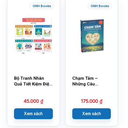
GNH Books
GNH Books
Bộ Tranh Nhân
Chạm Tâm –
Quả Tiết Kiệm Điện
Những Câu
Nước
Chuyện Lay Động
Lòng Người
45.000
₫
175.000
₫
Xem sách
Xem sách