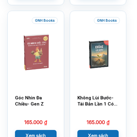
GNH Books
GNH Books
Góc Nhìn Đa
Không Lùi Bước-
Chiều- Gen Z
Tái Bản Lần 1 Có
Bổ Sung
165.000
₫
165.000
₫
Xem sách
Xem sách