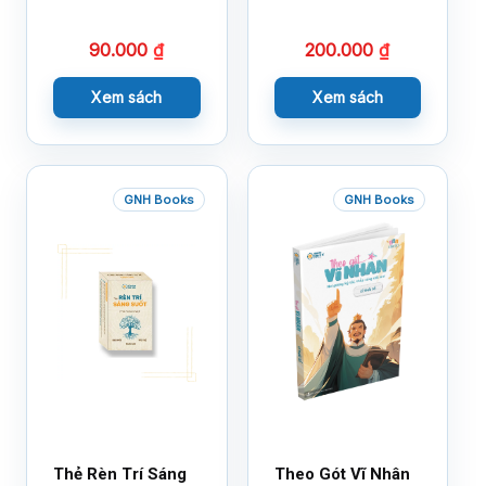
Cảm Xúc – Làm
Bạn Với Cảm Xúc
90.000
₫
200.000
₫
Cùng 150 Sticker
Thần Kỳ
Xem sách
Xem sách
GNH Books
GNH Books
Thẻ Rèn Trí Sáng
Theo Gót Vĩ Nhân