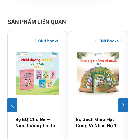
SẢN PHẨM LIÊN QUAN
GNH Books
GNH Books
Bộ EQ Cho Bé –
Bộ Sách Gieo Hạt
B
Nuôi Dưỡng Trí Tuệ
Cùng Vĩ Nhân Bộ 1
C
Cảm Xúc