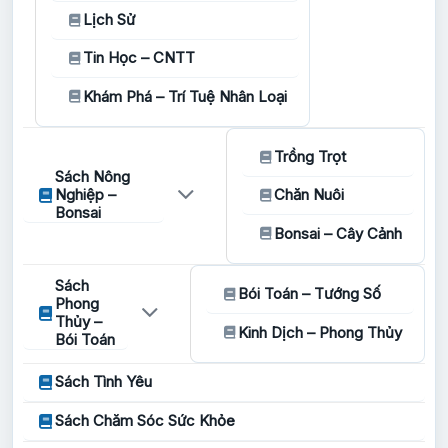
Lịch Sử
Tin Học – CNTT
Khám Phá – Trí Tuệ Nhân Loại
Trồng Trọt
Sách Nông
Nghiệp –
Chăn Nuôi
Bonsai
Bonsai – Cây Cảnh
Sách
Bói Toán – Tướng Số
Phong
Thủy –
Kinh Dịch – Phong Thủy
Bói Toán
Sách Tình Yêu
Sách Chăm Sóc Sức Khỏe