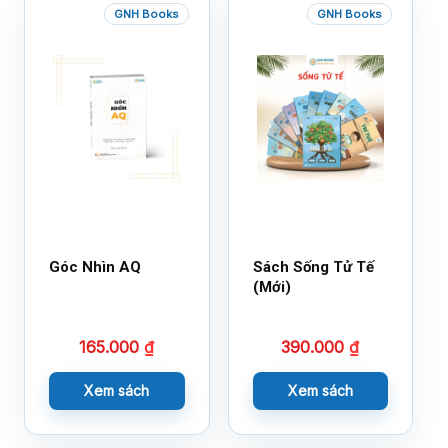
GNH Books
GNH Books
Góc Nhìn AQ
Sách Sống Tử Tế
(Mới)
165.000
₫
390.000
₫
Xem sách
Xem sách