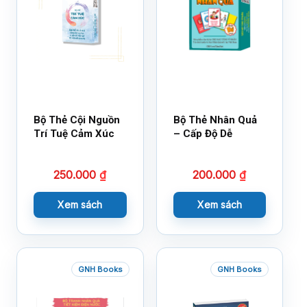
Bộ Thẻ Cội Nguồn
Bộ Thẻ Nhân Quả
Trí Tuệ Cảm Xúc
– Cấp Độ Dễ
250.000
₫
200.000
₫
Xem sách
Xem sách
GNH Books
GNH Books