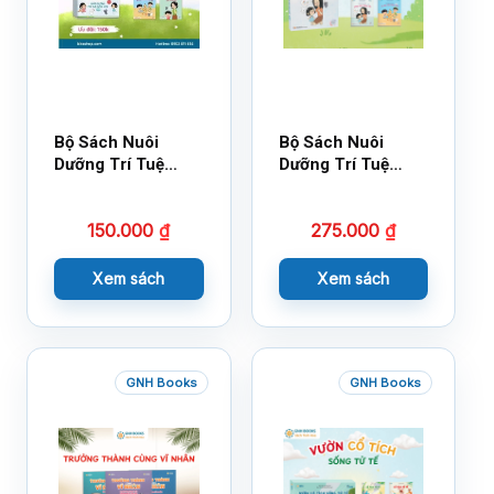
Bộ Sách Nuôi
Bộ Sách Nuôi
Dưỡng Trí Tuệ
Dưỡng Trí Tuệ
Cảm Xúc- Bộ 2-
Cảm Xúc Bộ 2 –
14×17
18×21
150.000
₫
275.000
₫
Xem sách
Xem sách
GNH Books
GNH Books