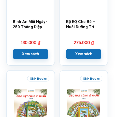
Bình An Mỗi Ngày-
Bộ EQ Cho Bé –
250 Thông Điệp
Nuôi Dưỡng Trí
Cuộc Sống
Tuệ Cảm Xúc
130.000
₫
275.000
₫
Xem sách
Xem sách
GNH Books
GNH Books