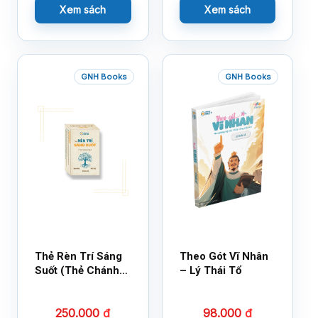
Xem sách
Xem sách
GNH Books
GNH Books
Thẻ Rèn Trí Sáng
Theo Gót Vĩ Nhân
Suốt (Thẻ Chánh
– Lý Thái Tổ
Kiến)
250.000
₫
98.000
₫