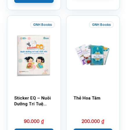
GNH Books
GNH Books
Sticker EQ – Nuôi
Thẻ Hoa Tâm
Dưỡng Trí Tuệ
Cảm Xúc – Làm
Bạn Với Cảm Xúc
90.000
₫
200.000
₫
Cùng 150 Sticker
Thần Kỳ