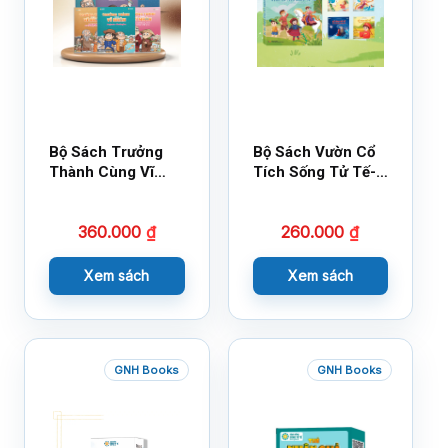
Bộ Sách Trưởng
Bộ Sách Vườn Cổ
Thành Cùng Vĩ
Tích Sống Tử Tế-
Nhân Mới Nhất
Bộ 1
360.000
₫
260.000
₫
Xem sách
Xem sách
GNH Books
GNH Books