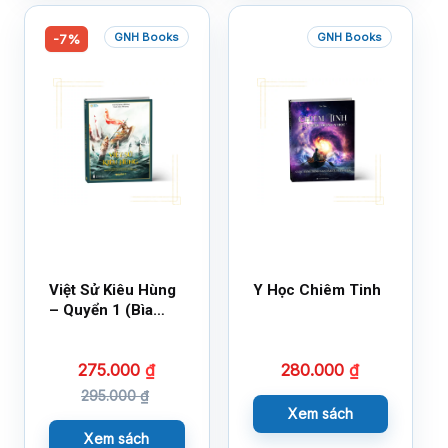
GNH Books
GNH Books
-7%
Việt Sử Kiêu Hùng
Y Học Chiêm Tinh
– Quyển 1 (Bìa
Cứng)
275.000
₫
280.000
₫
295.000
₫
Xem sách
Xem sách