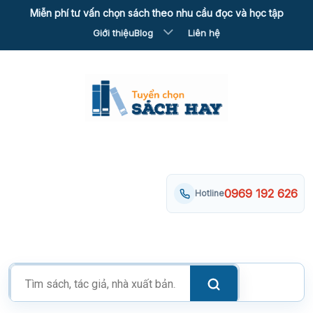
Skip
Miễn phí tư vấn chọn sách theo nhu cầu đọc và học tập
to
Giới thiệu
Blog
Liên hệ
content
0969 192 626
Hotline
Tìm
kiếm
sản
phẩm