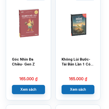
Góc Nhìn Đa
Không Lùi Bước-
Chiều- Gen Z
Tái Bản Lần 1 Có
Bổ Sung
165.000
₫
165.000
₫
Xem sách
Xem sách