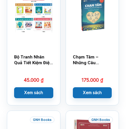
Bộ Tranh Nhân
Chạm Tâm –
Quả Tiết Kiệm Điện
Những Câu
Nước
Chuyện Lay Động
Lòng Người
45.000
₫
175.000
₫
Xem sách
Xem sách
GNH Books
GNH Books