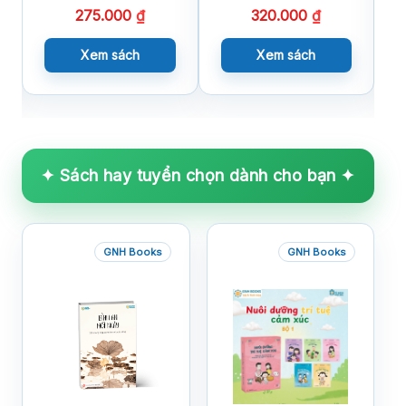
275.000
₫
320.000
₫
Xem sách
Xem sách
✦ Sách hay tuyển chọn dành cho bạn ✦
GNH Books
GNH Books