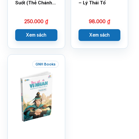
Suốt (Thẻ Chánh
– Lý Thái Tổ
Kiến)
250.000
₫
98.000
₫
Xem sách
Xem sách
GNH Books