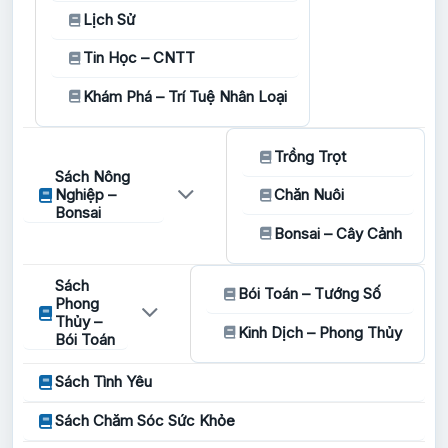
Lịch Sử
Tin Học – CNTT
Khám Phá – Trí Tuệ Nhân Loại
Trồng Trọt
Sách Nông
Nghiệp –
Chăn Nuôi
Bonsai
Bonsai – Cây Cảnh
Sách
Bói Toán – Tướng Số
Phong
Thủy –
Kinh Dịch – Phong Thủy
Bói Toán
Sách Tình Yêu
Sách Chăm Sóc Sức Khỏe