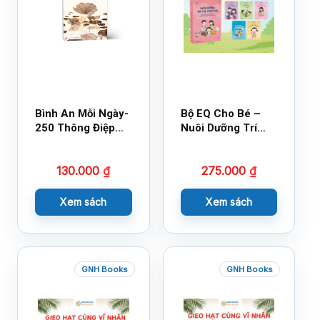
Bình An Mỗi Ngày-
Bộ EQ Cho Bé –
250 Thông Điệp
Nuôi Dưỡng Trí
Cuộc Sống
Tuệ Cảm Xúc
130.000
₫
275.000
₫
Xem sách
Xem sách
GNH Books
GNH Books