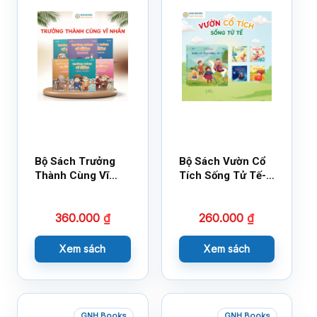
Bộ Sách Trưởng
Bộ Sách Vườn Cổ
Thành Cùng Vĩ
Tích Sống Tử Tế-
Nhân Mới Nhất
Bộ 1
360.000
₫
260.000
₫
Xem sách
Xem sách
GNH Books
GNH Books