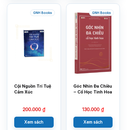
GNH Books
GNH Books
Cội Nguồn Trí Tuệ
Góc Nhìn Đa Chiều
Cảm Xúc
– Cổ Học Tinh Hoa
200.000
₫
130.000
₫
Xem sách
Xem sách