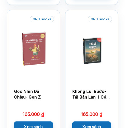
GNH Books
GNH Books
Góc Nhìn Đa
Không Lùi Bước-
Chiều- Gen Z
Tái Bản Lần 1 Có
Bổ Sung
165.000
₫
165.000
₫
Xem sách
Xem sách