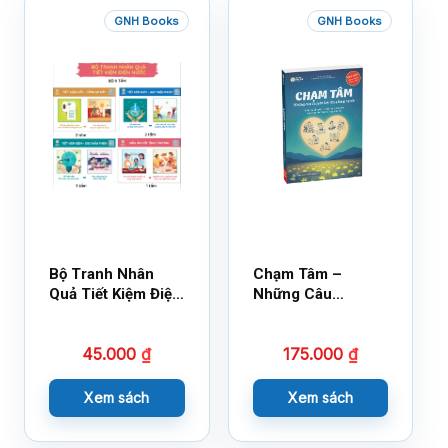
GNH Books
GNH Books
Bộ Tranh Nhân
Chạm Tâm –
Quả Tiết Kiệm Điện
Những Câu
Nước
Chuyện Lay Động
Lòng Người
45.000
₫
175.000
₫
Xem sách
Xem sách