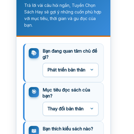
Trả lời vài câu hỏi ngắn, Tuyển Chọn
Sách Hay sẽ gợi ý những cuốn phù hợp
với mục tiêu, thời gian và gu đọc của
bạn.
Bạn đang quan tâm chủ đề
gì?
Mục tiêu đọc sách của
bạn?
Bạn thích kiểu sách nào?