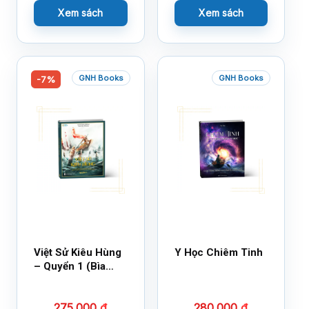
Xem sách
Xem sách
GNH Books
GNH Books
-7%
Việt Sử Kiêu Hùng
Y Học Chiêm Tinh
– Quyển 1 (Bìa
Cứng)
275.000
₫
280.000
₫