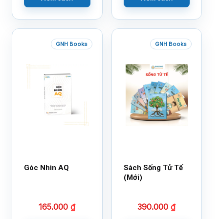
GNH Books
GNH Books
Góc Nhìn AQ
Sách Sống Tử Tế
(Mới)
165.000
₫
390.000
₫