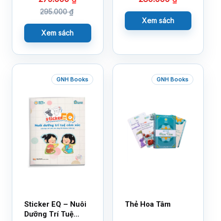
295.000
₫
Xem sách
Xem sách
GNH Books
GNH Books
Sticker EQ – Nuôi
Thẻ Hoa Tâm
Dưỡng Trí Tuệ