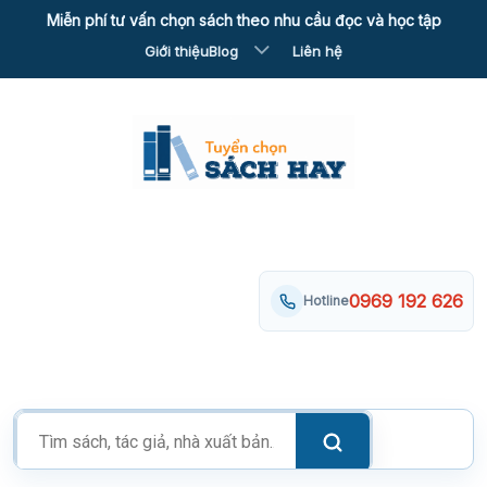
Skip
Miễn phí tư vấn chọn sách theo nhu cầu đọc và học tập
to
Giới thiệu
Blog
Liên hệ
content
0969 192 626
Hotline
Tìm
kiếm
sản
phẩm