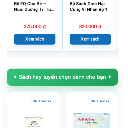
Bộ EQ Cho Bé –
Bộ Sách Gieo Hạt
B
Nuôi Dưỡng Trí Tuệ
Cùng Vĩ Nhân Bộ 1
C
Cảm Xúc
275.000
₫
320.000
₫
Xem sách
Xem sách
✦ Sách hay tuyển chọn dành cho bạn ✦
GNH Books
GNH Books