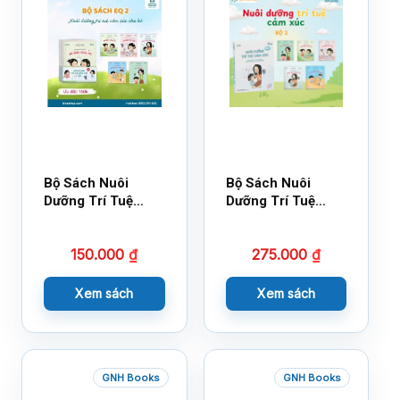
Bộ Sách Nuôi
Bộ Sách Nuôi
Dưỡng Trí Tuệ
Dưỡng Trí Tuệ
Cảm Xúc- Bộ 2-
Cảm Xúc Bộ 2 –
14×17
18×21
150.000
₫
275.000
₫
Xem sách
Xem sách
GNH Books
GNH Books