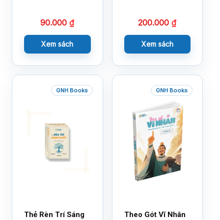
Cảm Xúc – Làm
Bạn Với Cảm Xúc
90.000
₫
200.000
₫
Cùng 150 Sticker
Thần Kỳ
Xem sách
Xem sách
GNH Books
GNH Books
Thẻ Rèn Trí Sáng
Theo Gót Vĩ Nhân