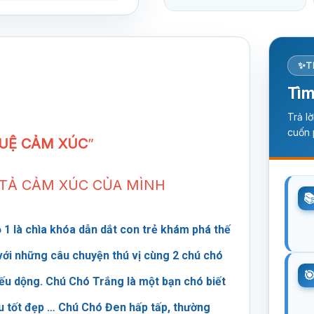
T
Tìm
Trả l
cuốn 
TUỆ CẢM XÚC
”
N TẢ CẢM XÚC CỦA MÌNH
1 là chìa khóa dẫn dắt con trẻ khám phá thế
 với những câu chuyện thú vị cùng 2 chú chó
ếu dộng. Chú Chó Trắng là một bạn chó biết
ều tốt đẹp … Chú Chó Đen hấp tấp, thường