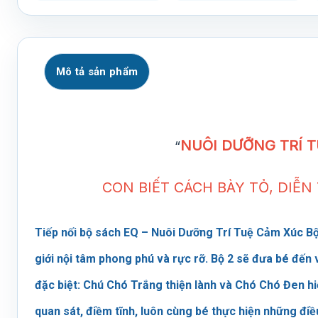
Mô tả sản phẩm
NUÔI DƯỠNG TRÍ 
“
CON BIẾT CÁCH BÀY TỎ, DIỄ
Tiếp nối bộ sách EQ – Nuôi Dưỡng Trí Tuệ Cảm Xúc Bộ 
giới nội tâm phong phú và rực rỡ. Bộ 2 sẽ đưa bé đến
đặc biệt: Chú Chó Trắng thiện lành và Chó Chó Đen hi
quan sát, điềm tĩnh, luôn cùng bé thực hiện những đi