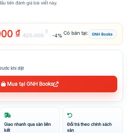
ầu tiên đánh giá bài viết này.
000
₫
₫
Có bán tại:
GNH Books
425.000
-4%
trước khi đặt
Mua tại GNH Books
Giao nhanh qua sàn liên
Đổi trả theo chính sách
kết
sàn