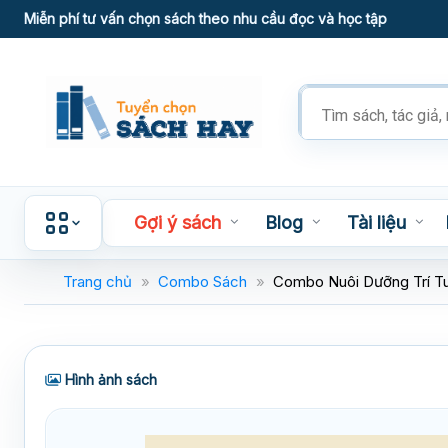
Skip
Miễn phí tư vấn chọn sách theo nhu cầu đọc và học tập
to
content
Tìm
kiếm
sản
phẩm
Gợi ý sách
Blog
Tài liệu
Trang chủ
»
Combo Sách
»
Combo Nuôi Dưỡng Trí T
Hình ảnh sách