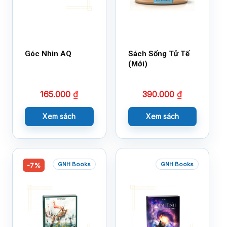
Góc Nhìn AQ
Sách Sống Tử Tế
(Mới)
165.000
₫
390.000
₫
Xem sách
Xem sách
GNH Books
GNH Books
-7%