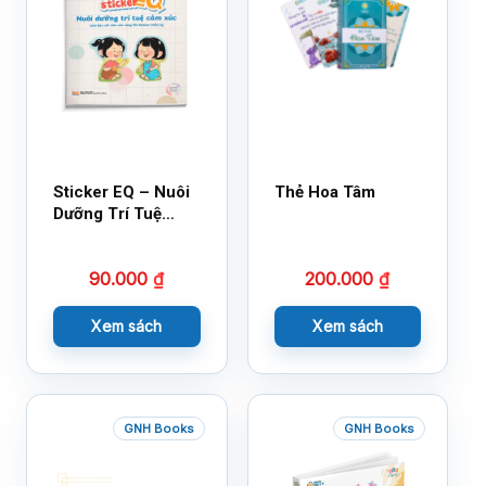
Sticker EQ – Nuôi
Thẻ Hoa Tâm
Dưỡng Trí Tuệ
Cảm Xúc – Làm
Bạn Với Cảm Xúc
90.000
₫
200.000
₫
Cùng 150 Sticker
Thần Kỳ
Xem sách
Xem sách
GNH Books
GNH Books