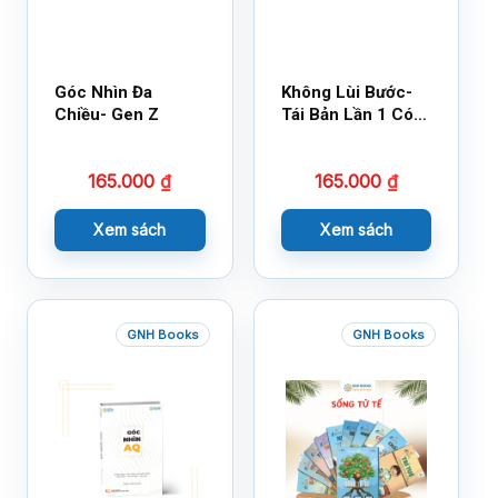
Góc Nhìn Đa
Không Lùi Bước-
Chiều- Gen Z
Tái Bản Lần 1 Có
Bổ Sung
165.000
₫
165.000
₫
Xem sách
Xem sách
GNH Books
GNH Books