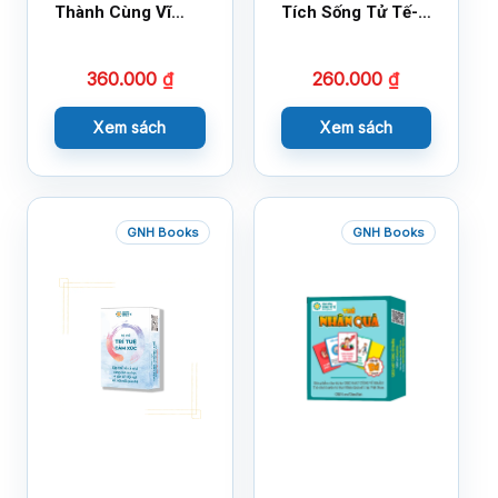
Thành Cùng Vĩ
Tích Sống Tử Tế-
Nhân Mới Nhất
Bộ 1
360.000
₫
260.000
₫
Xem sách
Xem sách
GNH Books
GNH Books