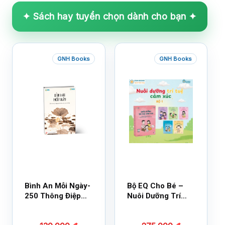
✦ Sách hay tuyển chọn dành cho bạn ✦
GNH Books
GNH Books
Bình An Mỗi Ngày-
Bộ EQ Cho Bé –
250 Thông Điệp
Nuôi Dưỡng Trí
Cuộc Sống
Tuệ Cảm Xúc