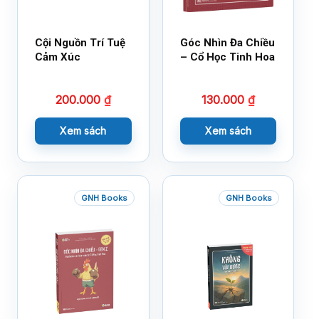
Cội Nguồn Trí Tuệ
Góc Nhìn Đa Chiều
Cảm Xúc
– Cổ Học Tinh Hoa
200.000
₫
130.000
₫
Xem sách
Xem sách
GNH Books
GNH Books