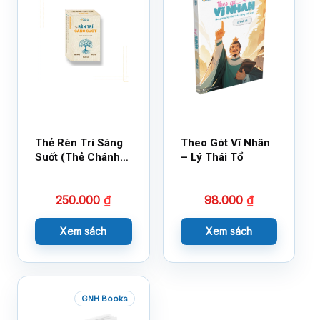
Thẻ Rèn Trí Sáng
Theo Gót Vĩ Nhân
Suốt (Thẻ Chánh
– Lý Thái Tổ
Kiến)
250.000
₫
98.000
₫
Xem sách
Xem sách
GNH Books