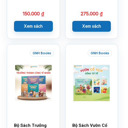
Cảm Xúc- Bộ 2-
Cảm Xúc Bộ 2 –
14×17
18×21
150.000
₫
275.000
₫
Xem sách
Xem sách
GNH Books
GNH Books
Bộ Sách Trưởng
Bộ Sách Vườn Cổ