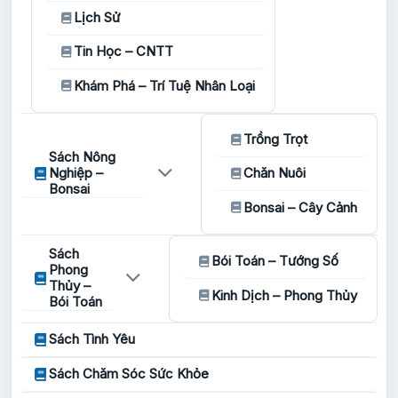
Lịch Sử
Tin Học – CNTT
Khám Phá – Trí Tuệ Nhân Loại
Trồng Trọt
Sách Nông
Nghiệp –
Chăn Nuôi
Bonsai
Bonsai – Cây Cảnh
Sách
Bói Toán – Tướng Số
Phong
Thủy –
Kinh Dịch – Phong Thủy
Bói Toán
Sách Tình Yêu
Sách Chăm Sóc Sức Khỏe