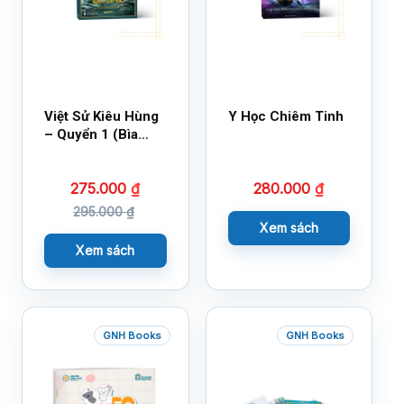
Việt Sử Kiêu Hùng
Y Học Chiêm Tinh
– Quyển 1 (Bìa
Cứng)
275.000
₫
280.000
₫
295.000
₫
Xem sách
Xem sách
GNH Books
GNH Books