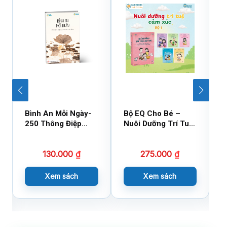
Bình An Mỗi Ngày-
Bộ EQ Cho Bé –
B
250 Thông Điệp
Nuôi Dưỡng Trí Tuệ
C
Cuộc Sống
Cảm Xúc
130.000
₫
275.000
₫
Xem sách
Xem sách