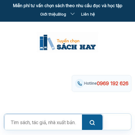
Skip
Miễn phí tư vấn chọn sách theo nhu cầu đọc và học tập
to
Giới thiệu
Blog
Liên hệ
content
0969 192 626
Hotline
Tìm
kiếm
sản
phẩm