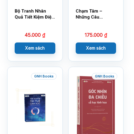
Bộ Tranh Nhân
Chạm Tâm –
Quả Tiết Kiệm Điện
Những Câu
Nước
Chuyện Lay Động
Lòng Người
45.000
₫
175.000
₫
Xem sách
Xem sách
GNH Books
GNH Books