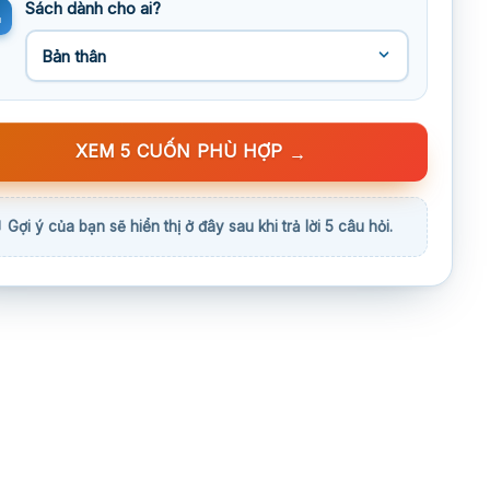
Sách dành cho ai?
XEM 5 CUỐN PHÙ HỢP
→