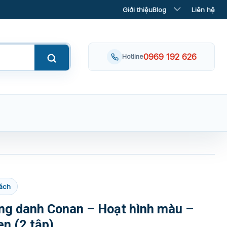
Giới thiệu
Blog
Liên hệ
0969 192 626
Hotline
ách
ng danh Conan – Hoạt hình màu –
n (2 tập)