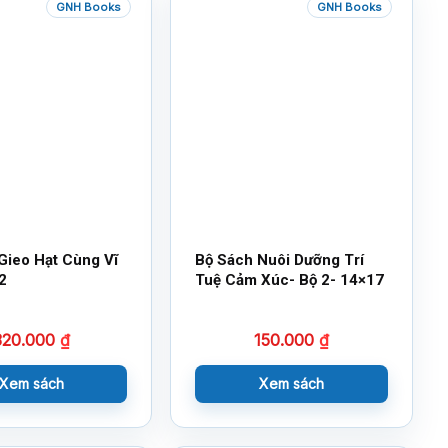
GNH Books
GNH Books
Gieo Hạt Cùng Vĩ
Bộ Sách Nuôi Dưỡng Trí
2
Tuệ Cảm Xúc- Bộ 2- 14×17
320.000
₫
150.000
₫
Xem sách
Xem sách