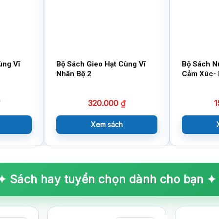
ùng Vĩ
Bộ Sách Gieo Hạt Cùng Vĩ
Bộ Sách N
Nhân Bộ 2
Cảm Xúc- 
320.000
₫
1
Xem sách
✦ Sách hay tuyển chọn dành cho bạn ✦