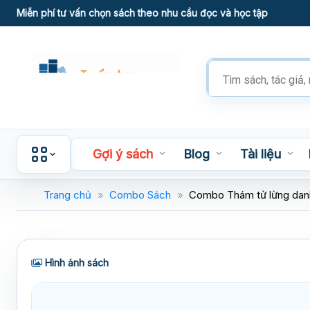
Skip
Miễn phí tư vấn chọn sách theo nhu cầu đọc và học tập
to
content
Tìm
kiếm
sản
phẩm
Gợi ý sách
Blog
Tài liệu
Trang chủ
»
Combo Sách
»
Combo Thám tử lừng danh
Hình ảnh sách