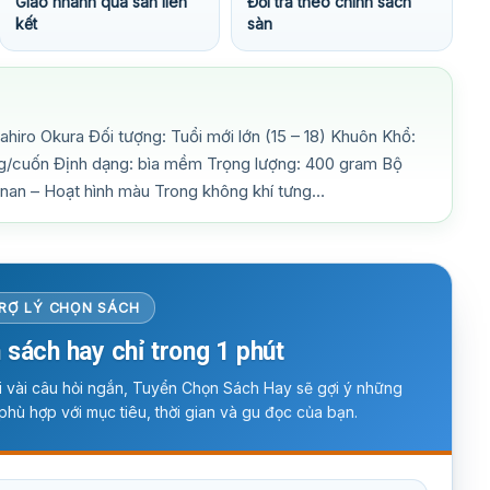
Giao nhanh qua sàn liên
Đổi trả theo chính sách
kết
sàn
iro Okura Đối tượng: Tuổi mới lớn (15 – 18) Khuôn Khổ:
ng/cuốn Định dạng: bìa mềm Trọng lượng: 400 gram Bộ
nan – Hoạt hình màu Trong không khí tưng…
RỢ LÝ CHỌN SÁCH
 sách hay chỉ trong 1 phút
ời vài câu hỏi ngắn, Tuyển Chọn Sách Hay sẽ gợi ý những
phù hợp với mục tiêu, thời gian và gu đọc của bạn.