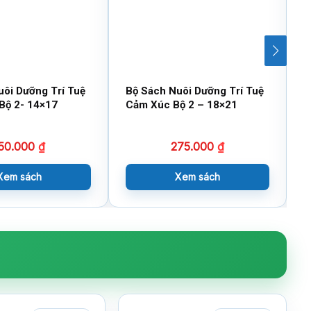
uôi Dưỡng Trí Tuệ
Bộ Sách Nuôi Dưỡng Trí Tuệ
B
Bộ 2- 14×17
Cảm Xúc Bộ 2 – 18×21
V
50.000
₫
275.000
₫
Xem sách
Xem sách