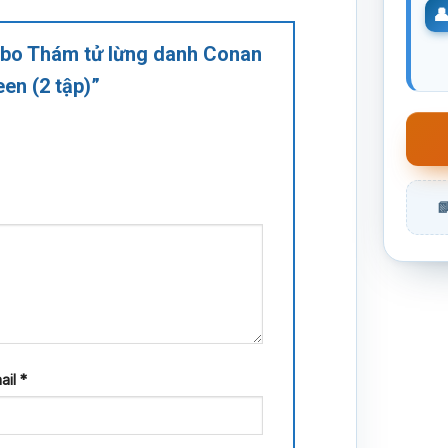
mbo Thám tử lừng danh Conan
en (2 tập)”
ail
*