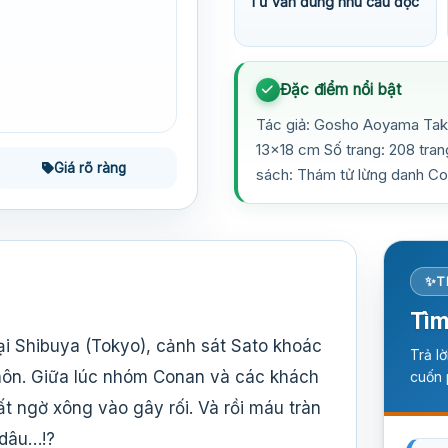
Tư vấn đúng nhu cầu đọc
Đặc điểm nổi bật
Tác giả: Gosho Aoyama Takah
13×18 cm Số trang: 208 tra
Giá rõ ràng
sách: Thám tử lừng danh Co
T
Tìm
i Shibuya (Tokyo), cảnh sát Sato khoác
Trả l
t hôn. Giữa lúc nhóm Conan và các khách
cuốn 
t ngờ xông vào gây rối. Và rồi máu tràn
 dâu…!?