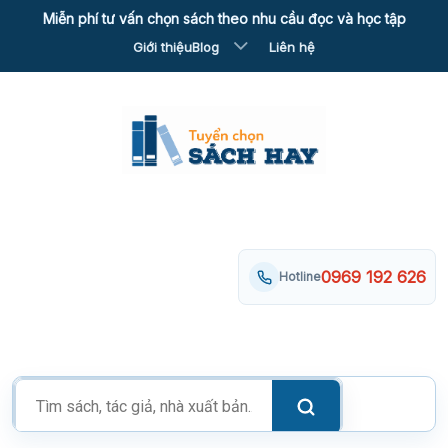
Skip
Miễn phí tư vấn chọn sách theo nhu cầu đọc và học tập
to
Giới thiệu
Blog
Liên hệ
content
0969 192 626
Hotline
Tìm
kiếm
sản
phẩm