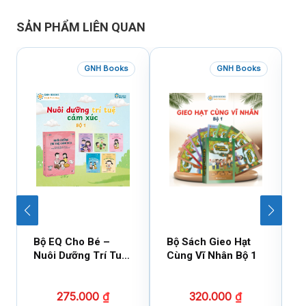
SẢN PHẨM LIÊN QUAN
GNH Books
GNH Books
Bộ EQ Cho Bé –
Bộ Sách Gieo Hạt
B
Nuôi Dưỡng Trí Tuệ
Cùng Vĩ Nhân Bộ 1
C
Cảm Xúc
275.000
₫
320.000
₫