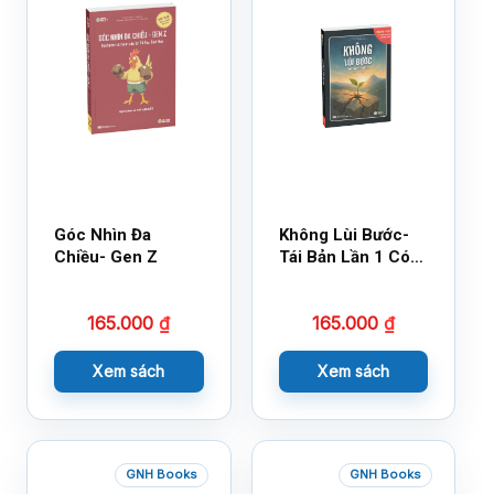
Góc Nhìn Đa
Không Lùi Bước-
Chiều- Gen Z
Tái Bản Lần 1 Có
Bổ Sung
165.000
₫
165.000
₫
Xem sách
Xem sách
GNH Books
GNH Books