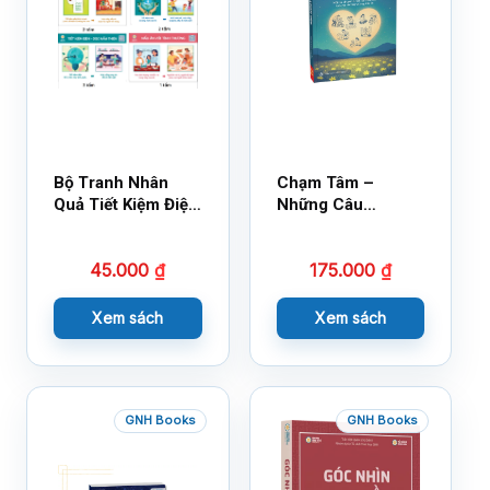
Bộ Tranh Nhân
Chạm Tâm –
Quả Tiết Kiệm Điện
Những Câu
Nước
Chuyện Lay Động
Lòng Người
45.000
₫
175.000
₫
Xem sách
Xem sách
GNH Books
GNH Books