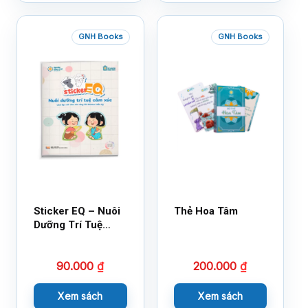
GNH Books
GNH Books
Sticker EQ – Nuôi
Thẻ Hoa Tâm
Dưỡng Trí Tuệ
Cảm Xúc – Làm
Bạn Với Cảm Xúc
90.000
₫
200.000
₫
Cùng 150 Sticker
Thần Kỳ
Xem sách
Xem sách