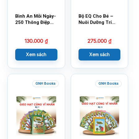
Bình An Mỗi Ngày-
Bộ EQ Cho Bé –
250 Thông Điệp
Nuôi Dưỡng Trí
Cuộc Sống
Tuệ Cảm Xúc
130.000
₫
275.000
₫
Xem sách
Xem sách
GNH Books
GNH Books