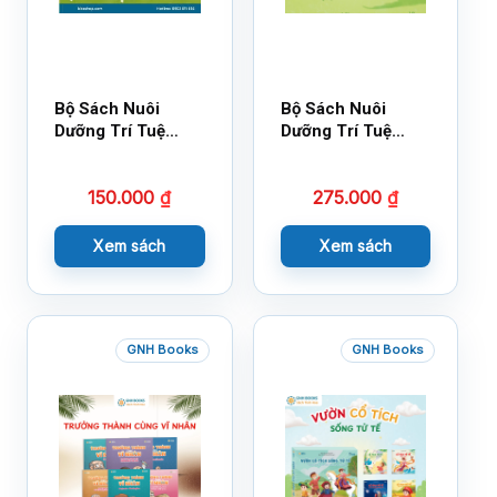
Bộ Sách Nuôi
Bộ Sách Nuôi
Dưỡng Trí Tuệ
Dưỡng Trí Tuệ
Cảm Xúc- Bộ 2-
Cảm Xúc Bộ 2 –
14×17
18×21
150.000
₫
275.000
₫
Xem sách
Xem sách
GNH Books
GNH Books