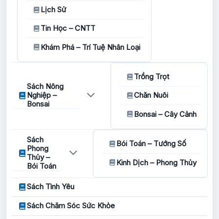
Lịch Sử
Tin Học – CNTT
Khám Phá – Trí Tuệ Nhân Loại
Trồng Trọt
Sách Nông
Nghiệp –
Chăn Nuôi
Bonsai
Bonsai – Cây Cảnh
Sách
Bói Toán – Tướng Số
Phong
Thủy –
Kinh Dịch – Phong Thủy
Bói Toán
Sách Tình Yêu
Sách Chăm Sóc Sức Khỏe