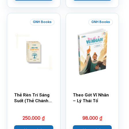
GNH Books
GNH Books
Thẻ Rèn Trí Sáng
Theo Gót Vĩ Nhân
Suốt (Thẻ Chánh
– Lý Thái Tổ
Kiến)
250.000
₫
98.000
₫