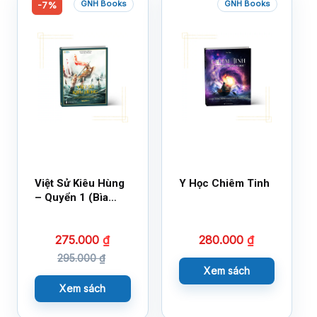
GNH Books
GNH Books
-7%
Việt Sử Kiêu Hùng
Y Học Chiêm Tinh
– Quyển 1 (Bìa
Cứng)
275.000
₫
280.000
₫
295.000
₫
Xem sách
Xem sách