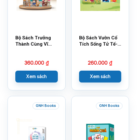
Bộ Sách Trưởng
Bộ Sách Vườn Cổ
Thành Cùng Vĩ
Tích Sống Tử Tế-
Nhân Mới Nhất
Bộ 1
360.000
₫
260.000
₫
Xem sách
Xem sách
GNH Books
GNH Books