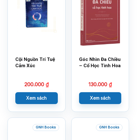
Cội Nguồn Trí Tuệ
Góc Nhìn Đa Chiều
Cảm Xúc
– Cổ Học Tinh Hoa
200.000
₫
130.000
₫
Xem sách
Xem sách
GNH Books
GNH Books