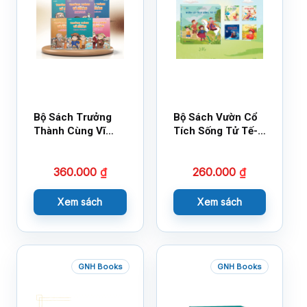
Bộ Sách Trưởng
Bộ Sách Vườn Cổ
Thành Cùng Vĩ
Tích Sống Tử Tế-
Nhân Mới Nhất
Bộ 1
360.000
₫
260.000
₫
Xem sách
Xem sách
GNH Books
GNH Books