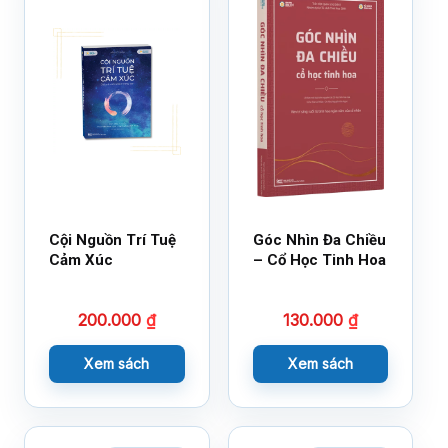
Cội Nguồn Trí Tuệ
Góc Nhìn Đa Chiều
Cảm Xúc
– Cổ Học Tinh Hoa
200.000
₫
130.000
₫
Xem sách
Xem sách