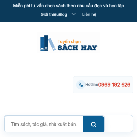
Skip
Miễn phí tư vấn chọn sách theo nhu cầu đọc và học tập
to
Giới thiệu
Blog
Liên hệ
content
0969 192 626
Hotline
Tìm
kiếm
sản
phẩm