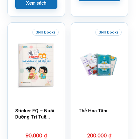
Xem sách
GNH Books
GNH Books
Sticker EQ – Nuôi
Thẻ Hoa Tâm
Dưỡng Trí Tuệ
Cảm Xúc – Làm
Bạn Với Cảm Xúc
90.000
₫
200.000
₫
Cùng 150 Sticker