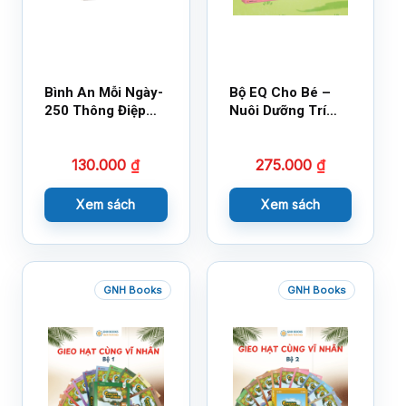
Bình An Mỗi Ngày-
Bộ EQ Cho Bé –
250 Thông Điệp
Nuôi Dưỡng Trí
Cuộc Sống
Tuệ Cảm Xúc
130.000
₫
275.000
₫
Xem sách
Xem sách
GNH Books
GNH Books