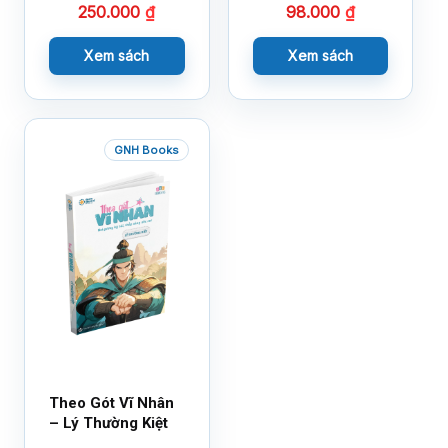
250.000
₫
98.000
₫
Xem sách
Xem sách
GNH Books
Theo Gót Vĩ Nhân
– Lý Thường Kiệt