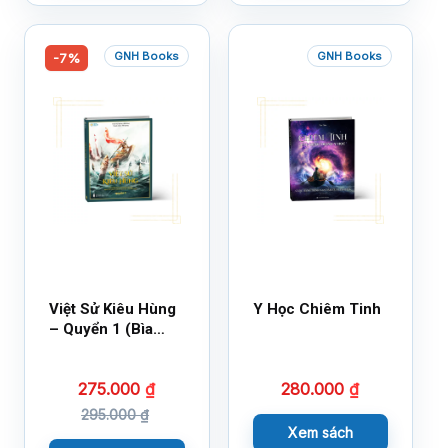
GNH Books
GNH Books
-7%
Việt Sử Kiêu Hùng
Y Học Chiêm Tinh
– Quyển 1 (Bìa
Cứng)
275.000
₫
280.000
₫
295.000
₫
Xem sách