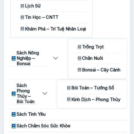
Lịch Sử
Tin Học – CNTT
Khám Phá – Trí Tuệ Nhân Loại
Trồng Trọt
Sách Nông
Nghiệp –
Chăn Nuôi
Bonsai
Bonsai – Cây Cảnh
Sách
Bói Toán – Tướng Số
Phong
Thủy –
Kinh Dịch – Phong Thủy
Bói Toán
Sách Tình Yêu
Sách Chăm Sóc Sức Khỏe