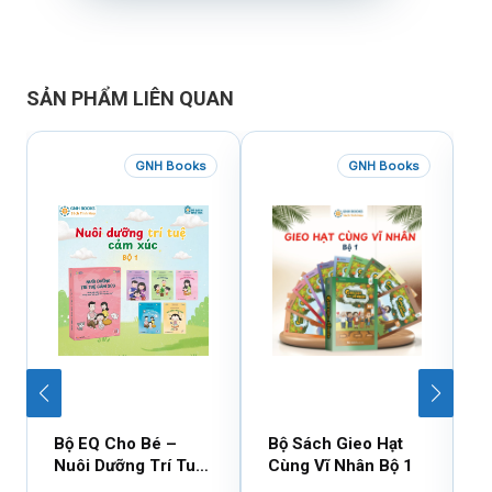
SẢN PHẨM LIÊN QUAN
GNH Books
GNH Books
Bộ EQ Cho Bé –
Bộ Sách Gieo Hạt
B
Nuôi Dưỡng Trí Tuệ
Cùng Vĩ Nhân Bộ 1
C
Cảm Xúc