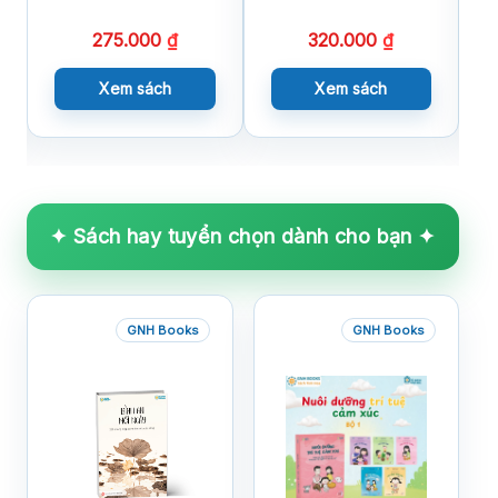
275.000
₫
320.000
₫
Xem sách
Xem sách
✦ Sách hay tuyển chọn dành cho bạn ✦
GNH Books
GNH Books