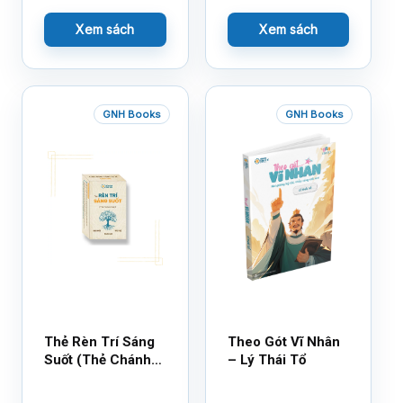
Thần Kỳ
Xem sách
Xem sách
GNH Books
GNH Books
Thẻ Rèn Trí Sáng
Theo Gót Vĩ Nhân
Suốt (Thẻ Chánh
– Lý Thái Tổ
Kiến)