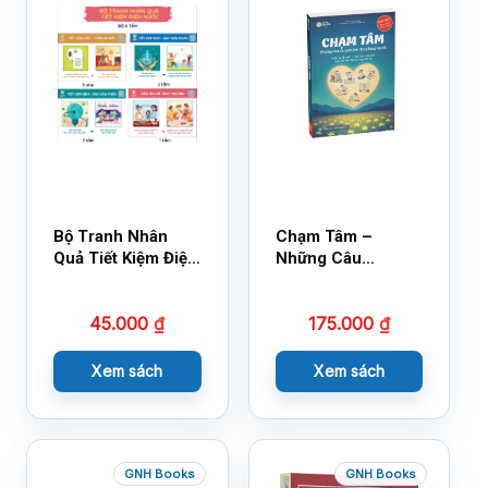
Bộ Tranh Nhân
Chạm Tâm –
Quả Tiết Kiệm Điện
Những Câu
Nước
Chuyện Lay Động
Lòng Người
45.000
₫
175.000
₫
Xem sách
Xem sách
GNH Books
GNH Books