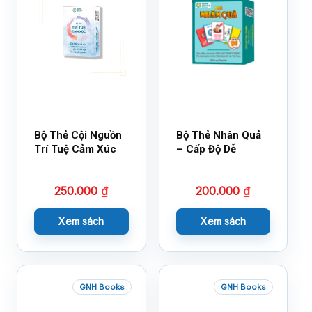
Bộ Thẻ Cội Nguồn
Bộ Thẻ Nhân Quả
Trí Tuệ Cảm Xúc
– Cấp Độ Dễ
250.000
₫
200.000
₫
Xem sách
Xem sách
GNH Books
GNH Books