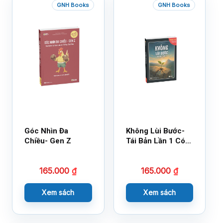
GNH Books
GNH Books
Góc Nhìn Đa
Không Lùi Bước-
Chiều- Gen Z
Tái Bản Lần 1 Có
Bổ Sung
165.000
₫
165.000
₫
Xem sách
Xem sách