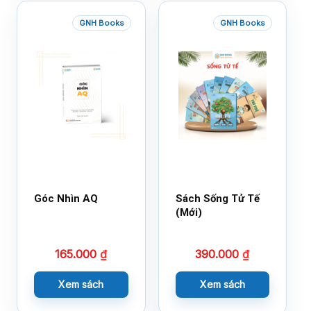
GNH Books
GNH Books
Góc Nhìn AQ
Sách Sống Tử Tế
(Mới)
165.000
₫
390.000
₫
Xem sách
Xem sách