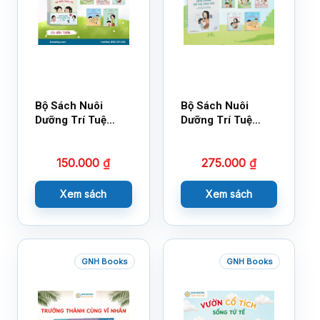
Bộ Sách Nuôi
Bộ Sách Nuôi
Dưỡng Trí Tuệ
Dưỡng Trí Tuệ
Cảm Xúc- Bộ 2-
Cảm Xúc Bộ 2 –
14×17
18×21
150.000
₫
275.000
₫
Xem sách
Xem sách
GNH Books
GNH Books