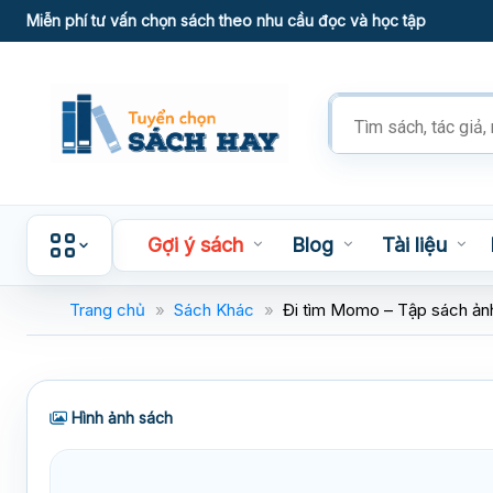
Skip
Miễn phí tư vấn chọn sách theo nhu cầu đọc và học tập
to
content
Tìm
kiếm
sản
phẩm
Gợi ý sách
Blog
Tài liệu
Trang chủ
»
Sách Khác
»
Đi tìm Momo – Tập sách ảnh 
Hình ảnh sách