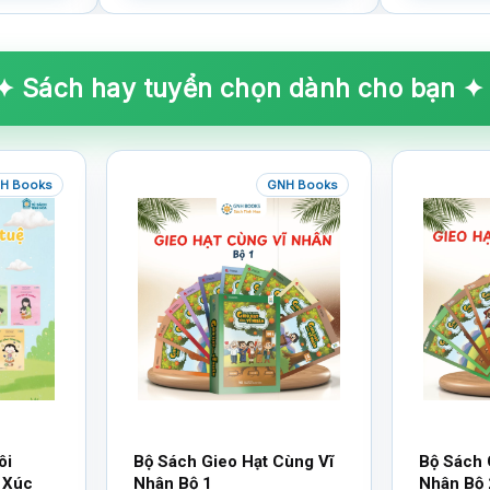
✦ Sách hay tuyển chọn dành cho bạn ✦
H Books
GNH Books
ôi
Bộ Sách Gieo Hạt Cùng Vĩ
Bộ Sách 
 Xúc
Nhân Bộ 1
Nhân Bộ 