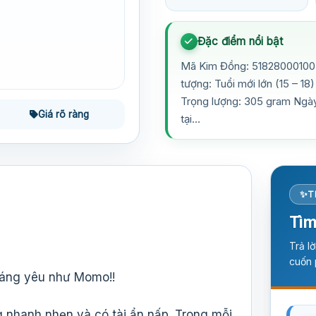
Đặc điểm nổi bật
Mã Kim Đồng: 518280001003
tượng: Tuổi mới lớn (15 – 1
Trọng lượng: 305 gram Ngày 
Giá rõ ràng
tại…
T
Tìm
Trả l
cuốn 
đáng yêu như Momo!!
 nhanh nhẹn và có tài ẩn nấp. Trong mỗi