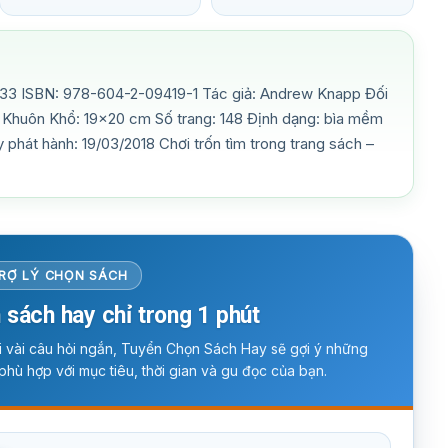
3 ISBN: 978-604-2-09419-1 Tác giả: Andrew Knapp Đối
8) Khuôn Khổ: 19×20 cm Số trang: 148 Định dạng: bìa mềm
phát hành: 19/03/2018 Chơi trốn tìm trong trang sách –
RỢ LÝ CHỌN SÁCH
 sách hay chỉ trong 1 phút
ời vài câu hỏi ngắn, Tuyển Chọn Sách Hay sẽ gợi ý những
phù hợp với mục tiêu, thời gian và gu đọc của bạn.