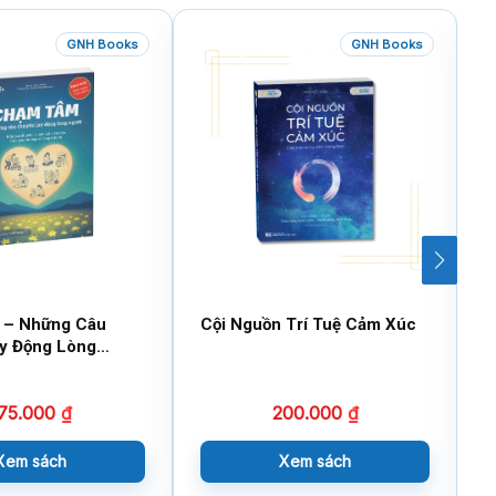
GNH Books
GNH Books
 – Những Câu
Cội Nguồn Trí Tuệ Cảm Xúc
G
y Động Lòng
T
75.000
₫
200.000
₫
Xem sách
Xem sách