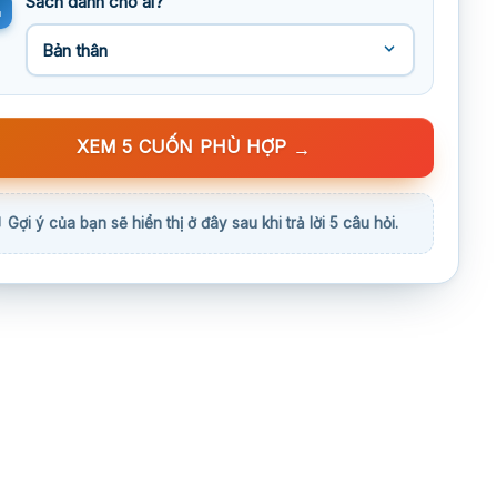
Sách dành cho ai?
XEM 5 CUỐN PHÙ HỢP
→