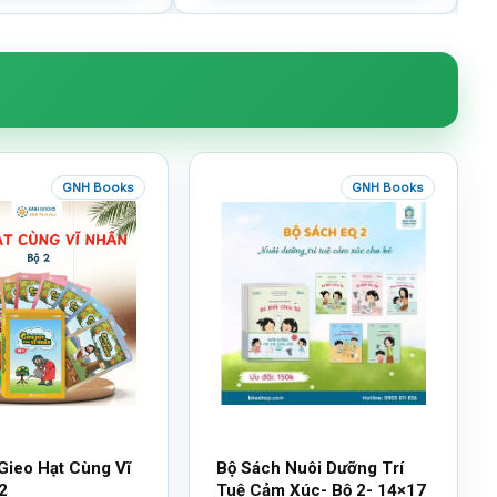
GNH Books
GNH Books
Gieo Hạt Cùng Vĩ
Bộ Sách Nuôi Dưỡng Trí
2
Tuệ Cảm Xúc- Bộ 2- 14×17