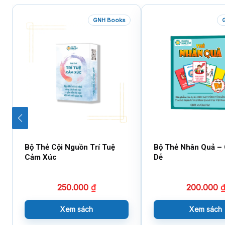
GNH Books
Bộ Thẻ Cội Nguồn Trí Tuệ
Bộ Thẻ Nhân Quả –
Cảm Xúc
Dễ
250.000
₫
200.000
Xem sách
Xem sách