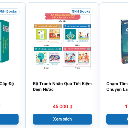
GNH Books
GNH Books
 Cấp Độ
Bộ Tranh Nhân Quả Tiết Kiệm
Chạm Tâm
Điện Nước
Chuyện La
Người
₫
45.000
₫
1
Xem sách