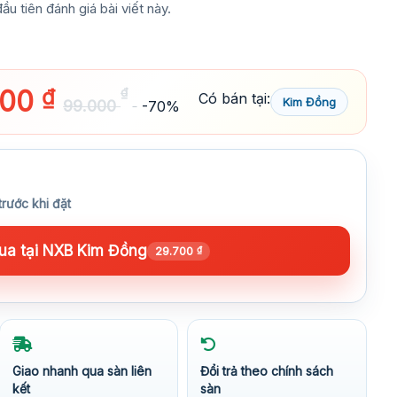
ầu tiên đánh giá bài viết này.
700
₫
₫
Có bán tại:
Kim Đồng
99.000
-70%
trước khi đặt
a tại NXB Kim Đồng
29.700
₫
Giao nhanh qua sàn liên
Đổi trả theo chính sách
kết
sàn