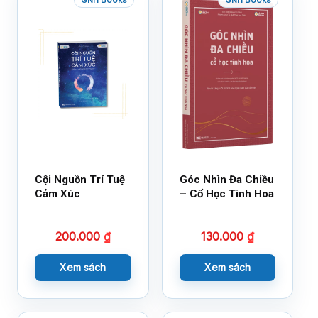
Cội Nguồn Trí Tuệ
Góc Nhìn Đa Chiều
Cảm Xúc
– Cổ Học Tinh Hoa
200.000
₫
130.000
₫
Xem sách
Xem sách