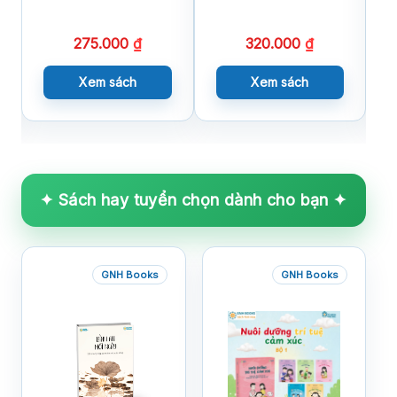
Cảm Xúc
275.000
₫
320.000
₫
Xem sách
Xem sách
✦ Sách hay tuyển chọn dành cho bạn ✦
GNH Books
GNH Books