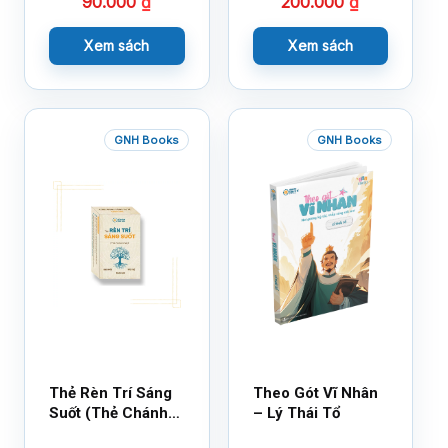
90.000
₫
200.000
₫
Cùng 150 Sticker
Thần Kỳ
Xem sách
Xem sách
GNH Books
GNH Books
Thẻ Rèn Trí Sáng
Theo Gót Vĩ Nhân
Suốt (Thẻ Chánh
– Lý Thái Tổ
Kiến)