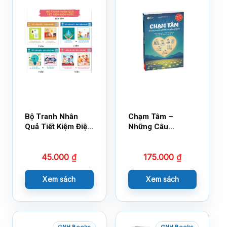
Bộ Tranh Nhân
Chạm Tâm –
Quả Tiết Kiệm Điện
Những Câu
Nước
Chuyện Lay Động
Lòng Người
45.000
₫
175.000
₫
Xem sách
Xem sách
GNH Books
GNH Books