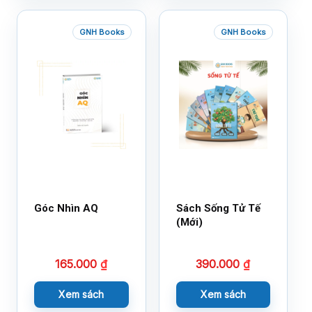
GNH Books
GNH Books
Góc Nhìn AQ
Sách Sống Tử Tế
(Mới)
165.000
₫
390.000
₫
Xem sách
Xem sách