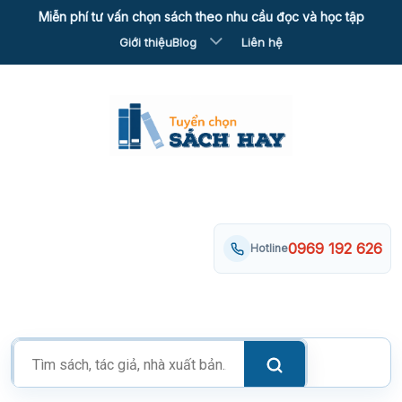
Skip
Miễn phí tư vấn chọn sách theo nhu cầu đọc và học tập
to
Giới thiệu
Blog
Liên hệ
content
0969 192 626
Hotline
Tìm
kiếm
sản
phẩm