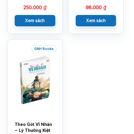
250.000
₫
98.000
₫
Xem sách
Xem sách
GNH Books
Theo Gót Vĩ Nhân
– Lý Thường Kiệt