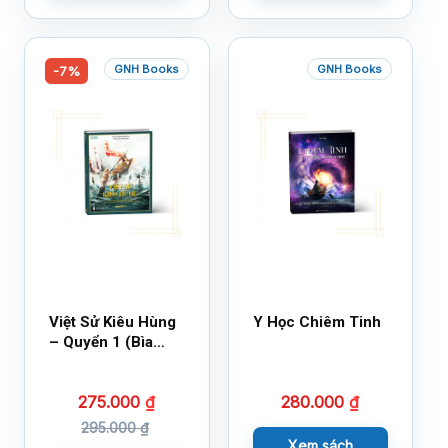
GNH Books
GNH Books
-7%
Việt Sử Kiêu Hùng
Y Học Chiêm Tinh
– Quyển 1 (Bìa
Cứng)
275.000
₫
280.000
₫
295.000
₫
Xem sách