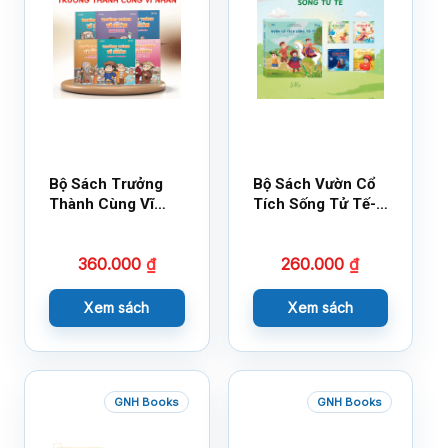
Bộ Sách Trưởng
Bộ Sách Vườn Cổ
Thành Cùng Vĩ
Tích Sống Tử Tế-
Nhân Mới Nhất
Bộ 1
360.000
₫
260.000
₫
Xem sách
Xem sách
GNH Books
GNH Books