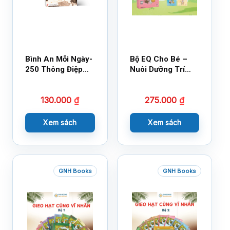
Bình An Mỗi Ngày-
Bộ EQ Cho Bé –
250 Thông Điệp
Nuôi Dưỡng Trí
Cuộc Sống
Tuệ Cảm Xúc
130.000
₫
275.000
₫
Xem sách
Xem sách
GNH Books
GNH Books