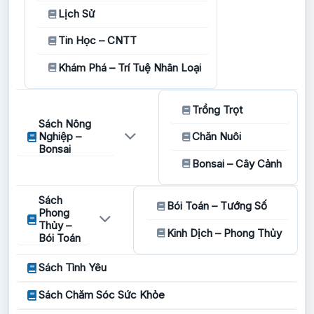
Lịch Sử
Tin Học – CNTT
Khám Phá – Trí Tuệ Nhân Loại
Trồng Trọt
Sách Nông
Nghiệp –
Chăn Nuôi
Bonsai
Bonsai – Cây Cảnh
Sách
Bói Toán – Tướng Số
Phong
Thủy –
Kinh Dịch – Phong Thủy
Bói Toán
Sách Tình Yêu
Sách Chăm Sóc Sức Khỏe