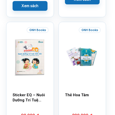
Xem sách
GNH Books
GNH Books
Sticker EQ – Nuôi
Thẻ Hoa Tâm
Dưỡng Trí Tuệ
Cảm Xúc – Làm
Bạn Với Cảm Xúc