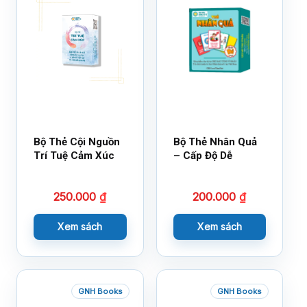
Bộ Thẻ Cội Nguồn
Bộ Thẻ Nhân Quả
Trí Tuệ Cảm Xúc
– Cấp Độ Dễ
250.000
₫
200.000
₫
Xem sách
Xem sách
GNH Books
GNH Books