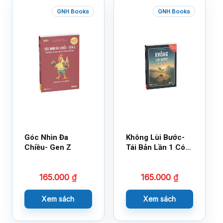
GNH Books
GNH Books
Góc Nhìn Đa
Không Lùi Bước-
Chiều- Gen Z
Tái Bản Lần 1 Có
Bổ Sung
165.000
₫
165.000
₫
Xem sách
Xem sách