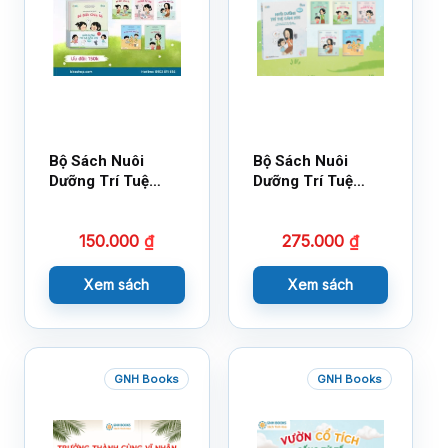
Bộ Sách Nuôi
Bộ Sách Nuôi
Dưỡng Trí Tuệ
Dưỡng Trí Tuệ
Cảm Xúc- Bộ 2-
Cảm Xúc Bộ 2 –
14×17
18×21
150.000
₫
275.000
₫
Xem sách
Xem sách
GNH Books
GNH Books