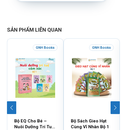
SẢN PHẨM LIÊN QUAN
GNH Books
GNH Books
Bộ EQ Cho Bé –
Bộ Sách Gieo Hạt
B
Nuôi Dưỡng Trí Tuệ
Cùng Vĩ Nhân Bộ 1
C