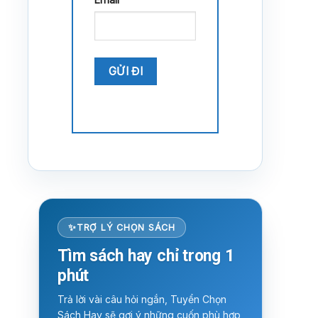
TRỢ LÝ CHỌN SÁCH
Tìm sách hay chỉ trong 1
phút
Trả lời vài câu hỏi ngắn, Tuyển Chọn
Sách Hay sẽ gợi ý những cuốn phù hợp