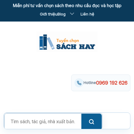
Skip
Miễn phí tư vấn chọn sách theo nhu cầu đọc và học tập
to
Giới thiệu
Blog
Liên hệ
content
0969 192 626
Hotline
Tìm
kiếm
sản
phẩm