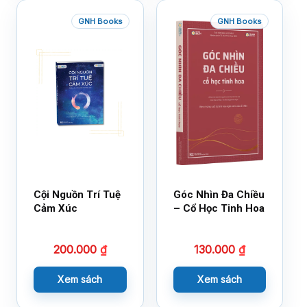
GNH Books
GNH Books
Cội Nguồn Trí Tuệ
Góc Nhìn Đa Chiều
Cảm Xúc
– Cổ Học Tinh Hoa
200.000
₫
130.000
₫
Xem sách
Xem sách