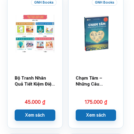
GNH Books
GNH Books
Bộ Tranh Nhân
Chạm Tâm –
Quả Tiết Kiệm Điện
Những Câu
Nước
Chuyện Lay Động
Lòng Người
45.000
₫
175.000
₫
Xem sách
Xem sách