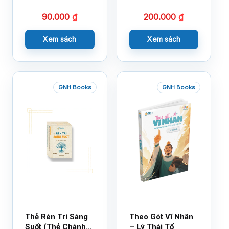
Bạn Với Cảm Xúc
90.000
₫
200.000
₫
Cùng 150 Sticker
Thần Kỳ
Xem sách
Xem sách
GNH Books
GNH Books
Thẻ Rèn Trí Sáng
Theo Gót Vĩ Nhân
Suốt (Thẻ Chánh
– Lý Thái Tổ