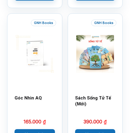
GNH Books
GNH Books
Góc Nhìn AQ
Sách Sống Tử Tế
(Mới)
165.000
₫
390.000
₫