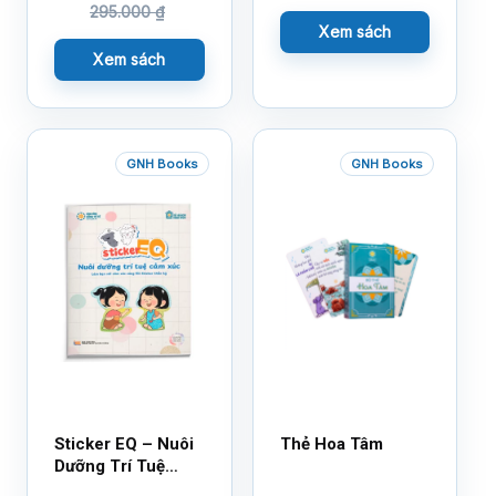
295.000
₫
Xem sách
Xem sách
GNH Books
GNH Books
Sticker EQ – Nuôi
Thẻ Hoa Tâm
Dưỡng Trí Tuệ
Cảm Xúc – Làm