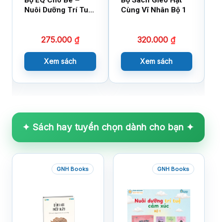
Bộ EQ Cho Bé –
Bộ Sách Gieo Hạt
B
Nuôi Dưỡng Trí Tuệ
Cùng Vĩ Nhân Bộ 1
C
Cảm Xúc
275.000
₫
320.000
₫
Xem sách
Xem sách
✦ Sách hay tuyển chọn dành cho bạn ✦
GNH Books
GNH Books