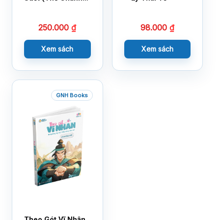
Kiến)
250.000
₫
98.000
₫
Xem sách
Xem sách
GNH Books
Theo Gót Vĩ Nhân