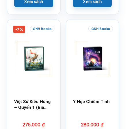
Xem sách
Xem sách
GNH Books
GNH Books
-7%
Việt Sử Kiêu Hùng
Y Học Chiêm Tinh
– Quyển 1 (Bìa
Cứng)
275.000
₫
280.000
₫