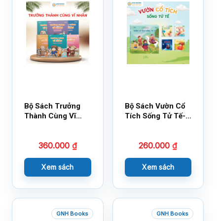
Bộ Sách Trưởng
Bộ Sách Vườn Cổ
Thành Cùng Vĩ
Tích Sống Tử Tế-
Nhân Mới Nhất
Bộ 1
360.000
₫
260.000
₫
Xem sách
Xem sách
GNH Books
GNH Books