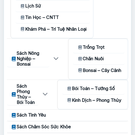
Lịch Sử
Tin Học – CNTT
Khám Phá – Trí Tuệ Nhân Loại
Trồng Trọt
Sách Nông
Nghiệp –
Chăn Nuôi
Bonsai
Bonsai – Cây Cảnh
Sách
Bói Toán – Tướng Số
Phong
Thủy –
Kinh Dịch – Phong Thủy
Bói Toán
Sách Tình Yêu
Sách Chăm Sóc Sức Khỏe