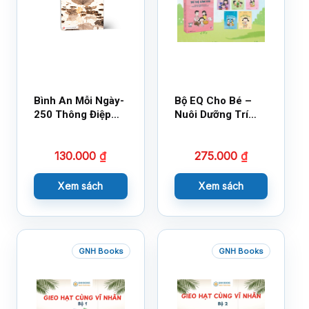
Bình An Mỗi Ngày-
Bộ EQ Cho Bé –
250 Thông Điệp
Nuôi Dưỡng Trí
Cuộc Sống
Tuệ Cảm Xúc
130.000
₫
275.000
₫
Xem sách
Xem sách
GNH Books
GNH Books