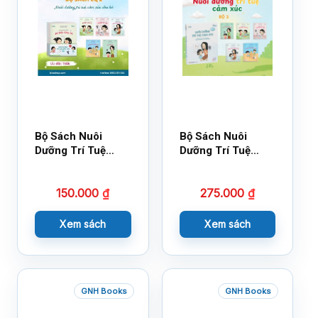
Bộ Sách Nuôi
Bộ Sách Nuôi
Dưỡng Trí Tuệ
Dưỡng Trí Tuệ
Cảm Xúc- Bộ 2-
Cảm Xúc Bộ 2 –
14×17
18×21
150.000
₫
275.000
₫
Xem sách
Xem sách
GNH Books
GNH Books