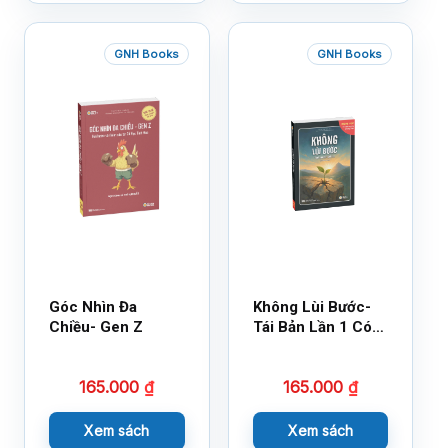
GNH Books
GNH Books
Góc Nhìn Đa
Không Lùi Bước-
Chiều- Gen Z
Tái Bản Lần 1 Có
Bổ Sung
165.000
₫
165.000
₫
Xem sách
Xem sách