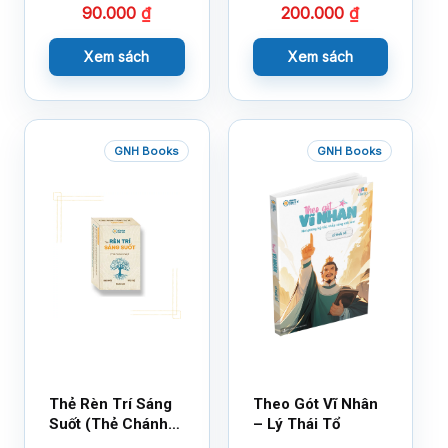
90.000
₫
200.000
₫
Cùng 150 Sticker
Thần Kỳ
Xem sách
Xem sách
GNH Books
GNH Books
Thẻ Rèn Trí Sáng
Theo Gót Vĩ Nhân
Suốt (Thẻ Chánh
– Lý Thái Tổ
Kiến)