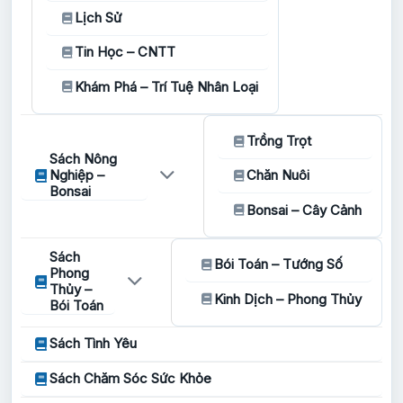
Lịch Sử
Tin Học – CNTT
Khám Phá – Trí Tuệ Nhân Loại
Trồng Trọt
Sách Nông
Nghiệp –
Chăn Nuôi
Bonsai
Bonsai – Cây Cảnh
Sách
Bói Toán – Tướng Số
Phong
Thủy –
Kinh Dịch – Phong Thủy
Bói Toán
Sách Tình Yêu
Sách Chăm Sóc Sức Khỏe