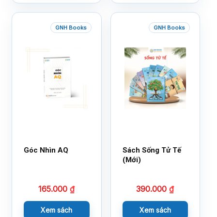
GNH Books
GNH Books
Góc Nhìn AQ
Sách Sống Tử Tế
(Mới)
165.000
₫
390.000
₫
Xem sách
Xem sách