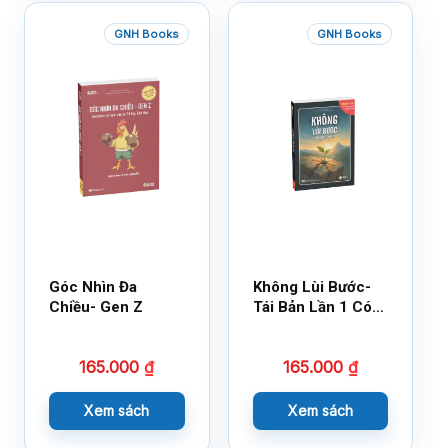
GNH Books
GNH Books
Góc Nhìn Đa
Không Lùi Bước-
Chiều- Gen Z
Tái Bản Lần 1 Có
Bổ Sung
165.000
₫
165.000
₫
Xem sách
Xem sách