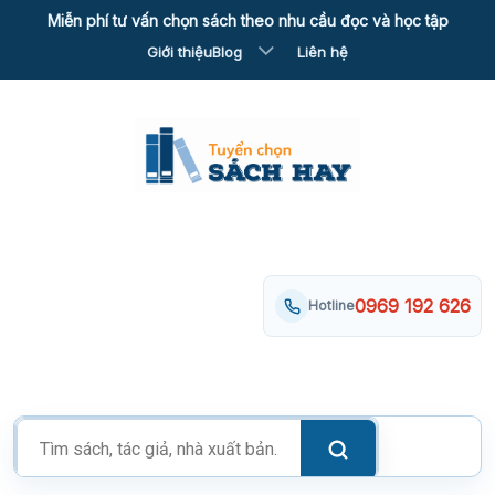
Skip
Miễn phí tư vấn chọn sách theo nhu cầu đọc và học tập
to
Giới thiệu
Blog
Liên hệ
content
0969 192 626
Hotline
Tìm
kiếm
sản
phẩm