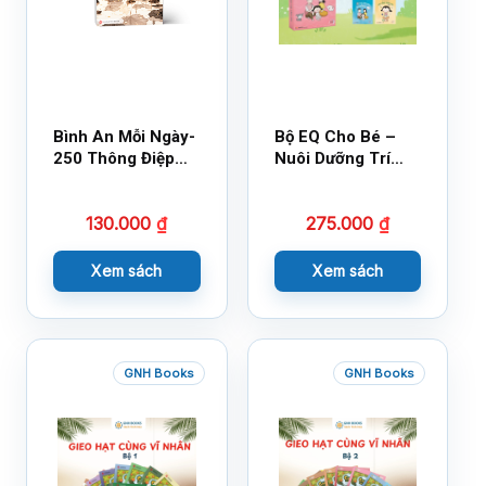
Bình An Mỗi Ngày-
Bộ EQ Cho Bé –
250 Thông Điệp
Nuôi Dưỡng Trí
Cuộc Sống
Tuệ Cảm Xúc
130.000
₫
275.000
₫
Xem sách
Xem sách
GNH Books
GNH Books