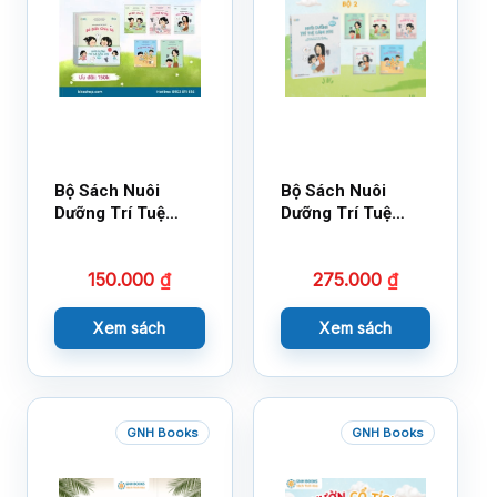
Bộ Sách Nuôi
Bộ Sách Nuôi
Dưỡng Trí Tuệ
Dưỡng Trí Tuệ
Cảm Xúc- Bộ 2-
Cảm Xúc Bộ 2 –
14×17
18×21
150.000
₫
275.000
₫
Xem sách
Xem sách
GNH Books
GNH Books