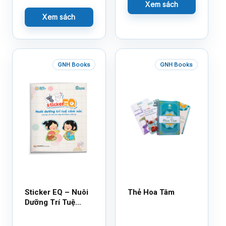
Xem sách
Xem sách
GNH Books
GNH Books
Sticker EQ – Nuôi
Thẻ Hoa Tâm
Dưỡng Trí Tuệ
Cảm Xúc – Làm
Bạn Với Cảm Xúc