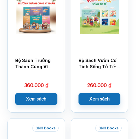
Bộ Sách Trưởng
Bộ Sách Vườn Cổ
Thành Cùng Vĩ
Tích Sống Tử Tế-
Nhân Mới Nhất
Bộ 1
360.000
₫
260.000
₫
Xem sách
Xem sách
GNH Books
GNH Books