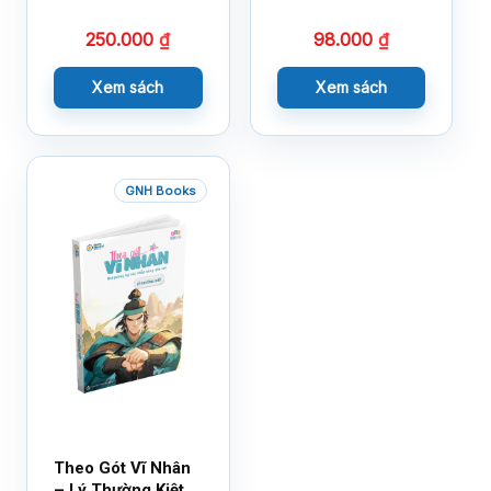
250.000
₫
98.000
₫
Xem sách
Xem sách
GNH Books
Theo Gót Vĩ Nhân
– Lý Thường Kiệt