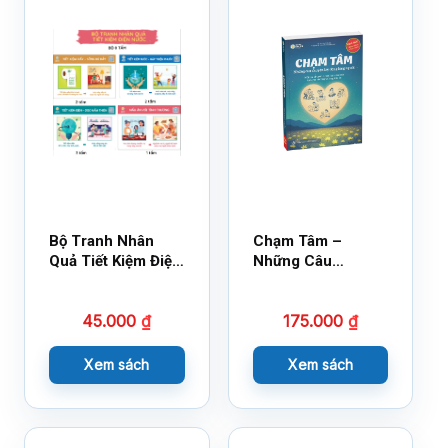
Bộ Tranh Nhân
Chạm Tâm –
Quả Tiết Kiệm Điện
Những Câu
Nước
Chuyện Lay Động
Lòng Người
45.000
₫
175.000
₫
Xem sách
Xem sách