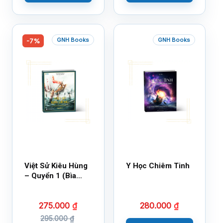
GNH Books
GNH Books
-7%
Việt Sử Kiêu Hùng
Y Học Chiêm Tinh
– Quyển 1 (Bìa
Cứng)
275.000
₫
280.000
₫
295.000
₫