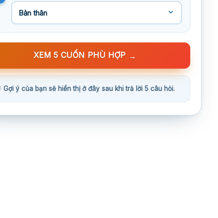
XEM 5 CUỐN PHÙ HỢP
→