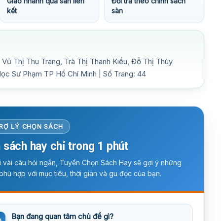
Giao nhanh qua sàn liên
Đổi trả theo chính sách
kết
sàn
 Vũ Thị Thu Trang, Trà Thị Thanh Kiều, Đỗ Thị Thùy
Học Sư Phạm TP Hồ Chí Minh | Số Trang: 44
RỢ LÝ CHỌN SÁCH
 sách hay chỉ trong 1 phút
ời vài câu hỏi ngắn, Tuyển Chọn Sách Hay sẽ gợi ý những
phù hợp với mục tiêu, thời gian và gu đọc của bạn.
Bạn đang quan tâm chủ đề gì?