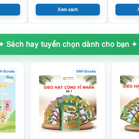
Xem sách
✦ Sách hay tuyển chọn dành cho bạn ✦
H Books
GNH Books