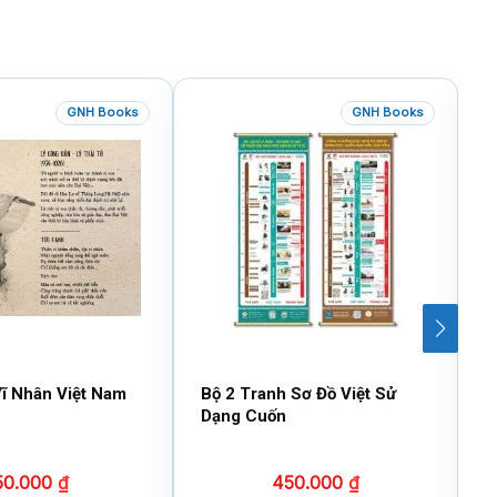
GNH Books
GNH Books
ĩ Nhân Việt Nam
Bộ 2 Tranh Sơ Đồ Việt Sử
V
Dạng Cuốn
(
50.000
₫
450.000
₫