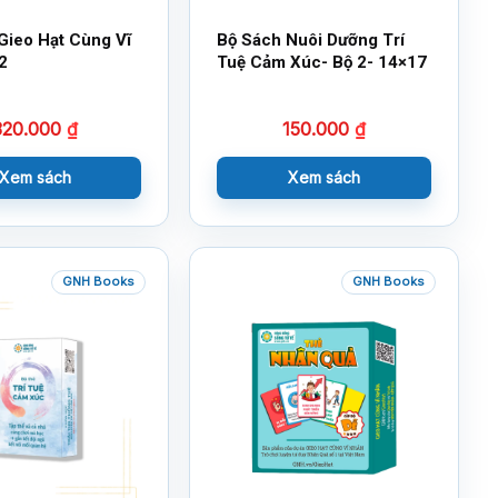
Gieo Hạt Cùng Vĩ
Bộ Sách Nuôi Dưỡng Trí
2
Tuệ Cảm Xúc- Bộ 2- 14×17
320.000
₫
150.000
₫
Xem sách
Xem sách
GNH Books
GNH Books