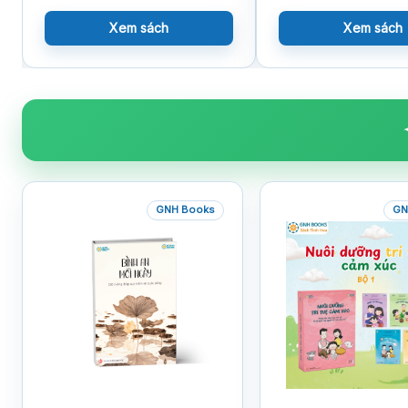
Xem sách
Xem sách
GNH Books
GN