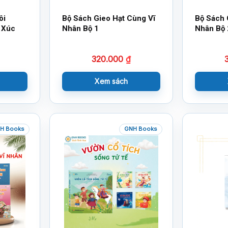
ôi
Bộ Sách Gieo Hạt Cùng Vĩ
Bộ Sách 
 Xúc
Nhân Bộ 1
Nhân Bộ 
320.000
₫
Xem sách
H Books
GNH Books