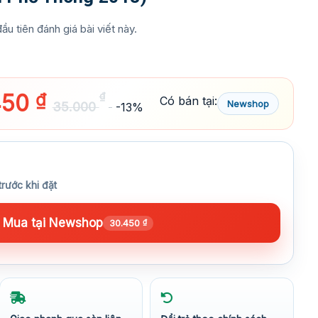
ầu tiên đánh giá bài viết này.
450
₫
₫
Có bán tại:
Newshop
35.000
-13%
trước khi đặt
Mua tại Newshop
30.450
₫