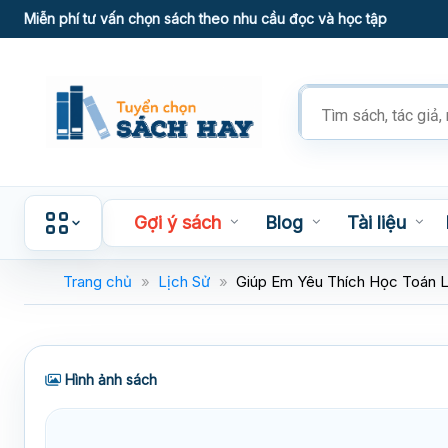
Skip
Miễn phí tư vấn chọn sách theo nhu cầu đọc và học tập
to
content
Tìm
kiếm
sản
phẩm
Gợi ý sách
Blog
Tài liệu
Trang chủ
»
Lịch Sử
»
Giúp Em Yêu Thích Học Toán L
Hình ảnh sách