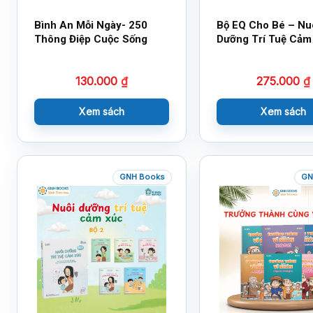
Bình An Mỗi Ngày- 250
Bộ EQ Cho Bé – Nu
Thông Điệp Cuộc Sống
Dưỡng Trí Tuệ Cảm
130.000
₫
275.000
₫
Xem sách
Xem sách
GNH Books
GN