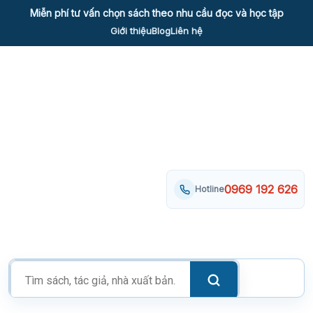
Skip
Miễn phí tư vấn chọn sách theo nhu cầu đọc và học tập
to
Giới thiệu
Blog
Liên hệ
content
0969 192 626
Hotline
Tìm
kiếm
sản
phẩm