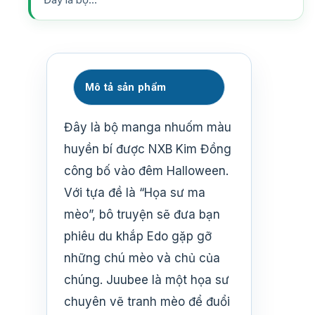
Mô tả sản phẩm
Đây là bộ manga nhuốm màu
huyền bí được NXB Kim Đồng
công bố vào đêm Halloween.
Với tựa đề là “Họa sư ma
mèo”, bô truyện sẽ đưa bạn
phiêu du khắp Edo gặp gỡ
những chú mèo và chủ của
chúng. Juubee là một họa sư
chuyên vẽ tranh mèo để đuổi