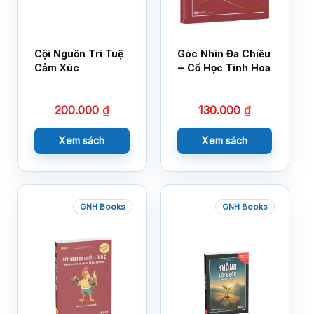
Cội Nguồn Trí Tuệ
Góc Nhìn Đa Chiều
Cảm Xúc
– Cổ Học Tinh Hoa
200.000
₫
130.000
₫
Xem sách
Xem sách
GNH Books
GNH Books