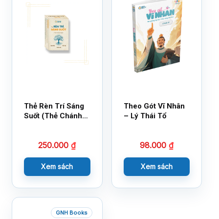
Thẻ Rèn Trí Sáng
Theo Gót Vĩ Nhân
Suốt (Thẻ Chánh
– Lý Thái Tổ
Kiến)
250.000
₫
98.000
₫
Xem sách
Xem sách
GNH Books