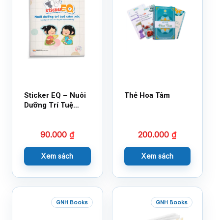
Sticker EQ – Nuôi
Thẻ Hoa Tâm
Dưỡng Trí Tuệ
Cảm Xúc – Làm
Bạn Với Cảm Xúc
90.000
₫
200.000
₫
Cùng 150 Sticker
Thần Kỳ
Xem sách
Xem sách
GNH Books
GNH Books