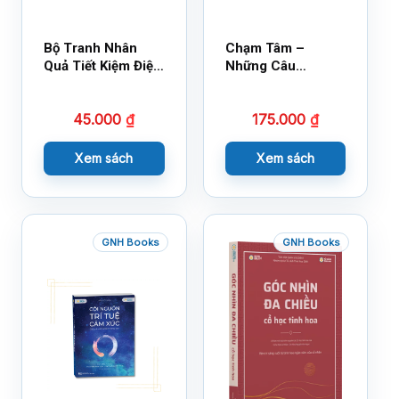
Bộ Tranh Nhân
Chạm Tâm –
Quả Tiết Kiệm Điện
Những Câu
Nước
Chuyện Lay Động
Lòng Người
45.000
₫
175.000
₫
Xem sách
Xem sách
GNH Books
GNH Books