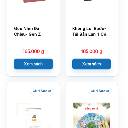
Góc Nhìn Đa
Không Lùi Bước-
Chiều- Gen Z
Tái Bản Lần 1 Có
Bổ Sung
165.000
₫
165.000
₫
Xem sách
Xem sách
GNH Books
GNH Books