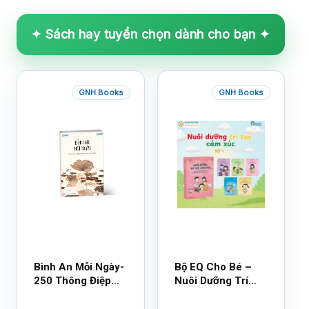
✦ Sách hay tuyển chọn dành cho bạn ✦
GNH Books
GNH Books
Bình An Mỗi Ngày-
Bộ EQ Cho Bé –
250 Thông Điệp
Nuôi Dưỡng Trí
Cuộc Sống
Tuệ Cảm Xúc