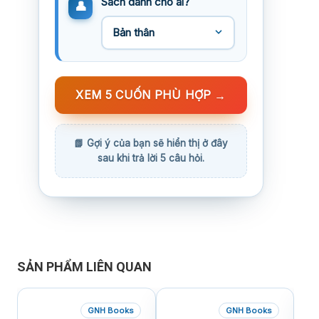
Sách dành cho ai?
XEM 5 CUỐN PHÙ HỢP
→
SẢN PHẨM LIÊN QUAN
GNH Books
GNH Books