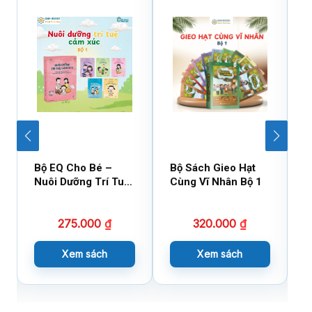
Bộ EQ Cho Bé –
Bộ Sách Gieo Hạt
B
Nuôi Dưỡng Trí Tuệ
Cùng Vĩ Nhân Bộ 1
C
Cảm Xúc
275.000
₫
320.000
₫
Xem sách
Xem sách