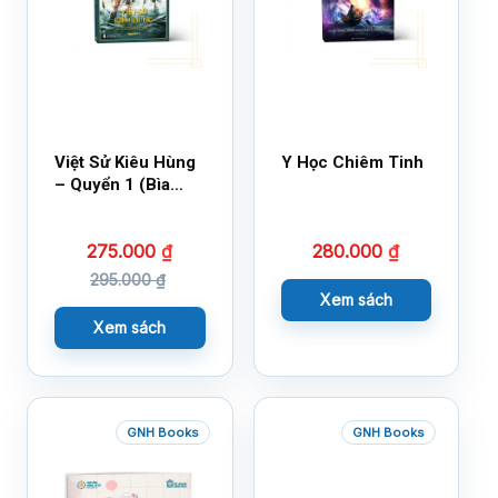
Việt Sử Kiêu Hùng
Y Học Chiêm Tinh
– Quyển 1 (Bìa
Cứng)
275.000
₫
280.000
₫
295.000
₫
Xem sách
Xem sách
GNH Books
GNH Books