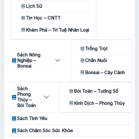
Lịch Sử
Tin Học – CNTT
Khám Phá – Trí Tuệ Nhân Loại
Trồng Trọt
Sách Nông
Nghiệp –
Chăn Nuôi
Bonsai
Bonsai – Cây Cảnh
Sách
Bói Toán – Tướng Số
Phong
Thủy –
Kinh Dịch – Phong Thủy
Bói Toán
Sách Tình Yêu
Sách Chăm Sóc Sức Khỏe