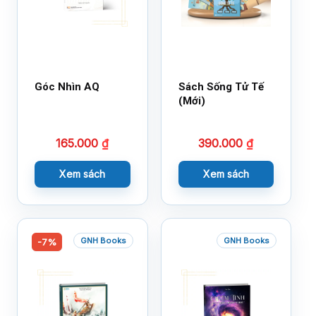
Góc Nhìn AQ
Sách Sống Tử Tế
(Mới)
165.000
₫
390.000
₫
Xem sách
Xem sách
GNH Books
GNH Books
-7%