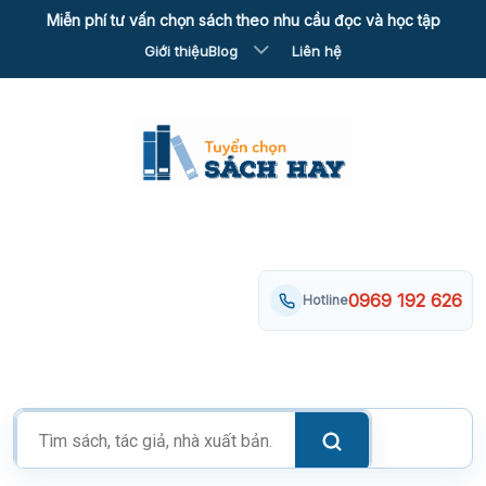
Skip
Miễn phí tư vấn chọn sách theo nhu cầu đọc và học tập
to
Giới thiệu
Blog
Liên hệ
content
0969 192 626
Hotline
Tìm
kiếm
sản
phẩm