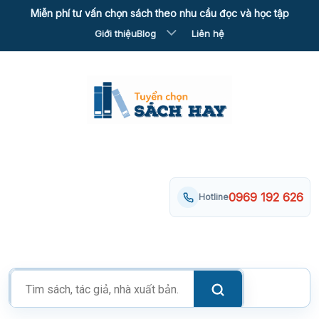
Skip
Miễn phí tư vấn chọn sách theo nhu cầu đọc và học tập
to
Giới thiệu
Blog
Liên hệ
content
0969 192 626
Hotline
Tìm
kiếm
sản
phẩm