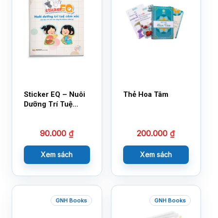
Sticker EQ – Nuôi
Thẻ Hoa Tâm
Dưỡng Trí Tuệ
Cảm Xúc – Làm
Bạn Với Cảm Xúc
90.000
₫
200.000
₫
Cùng 150 Sticker
Thần Kỳ
Xem sách
Xem sách
GNH Books
GNH Books