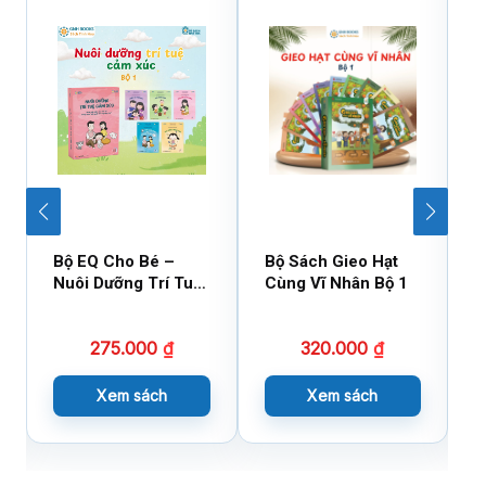
Bộ EQ Cho Bé –
Bộ Sách Gieo Hạt
B
Nuôi Dưỡng Trí Tuệ
Cùng Vĩ Nhân Bộ 1
C
Cảm Xúc
275.000
₫
320.000
₫
Xem sách
Xem sách