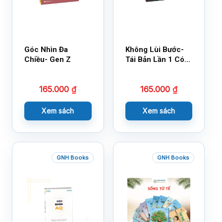
Góc Nhìn Đa
Không Lùi Bước-
Chiều- Gen Z
Tái Bản Lần 1 Có
Bổ Sung
165.000
₫
165.000
₫
Xem sách
Xem sách
GNH Books
GNH Books