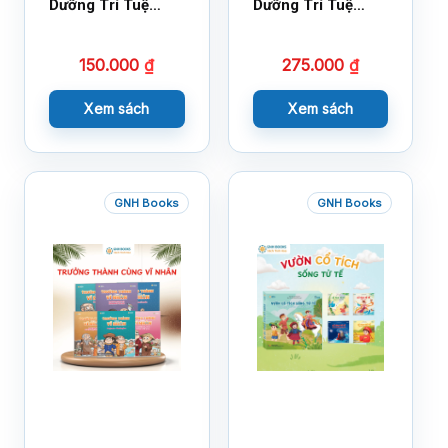
Dưỡng Trí Tuệ
Dưỡng Trí Tuệ
Cảm Xúc- Bộ 2-
Cảm Xúc Bộ 2 –
14×17
18×21
150.000
₫
275.000
₫
Xem sách
Xem sách
GNH Books
GNH Books