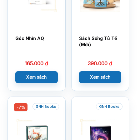
Góc Nhìn AQ
Sách Sống Tử Tế
(Mới)
165.000
₫
390.000
₫
Xem sách
Xem sách
GNH Books
GNH Books
-7%