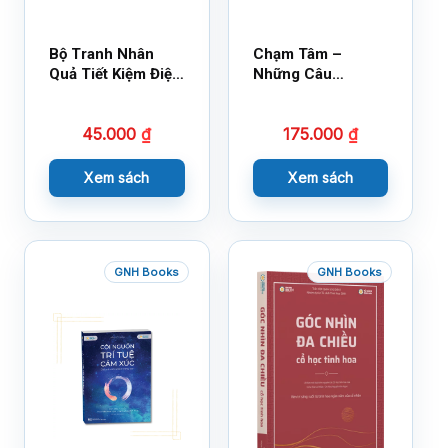
Bộ Tranh Nhân
Chạm Tâm –
Quả Tiết Kiệm Điện
Những Câu
Nước
Chuyện Lay Động
Lòng Người
45.000
₫
175.000
₫
Xem sách
Xem sách
GNH Books
GNH Books