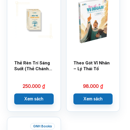
Thẻ Rèn Trí Sáng
Theo Gót Vĩ Nhân
Suốt (Thẻ Chánh
– Lý Thái Tổ
Kiến)
250.000
₫
98.000
₫
Xem sách
Xem sách
GNH Books