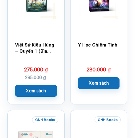
Việt Sử Kiêu Hùng
Y Học Chiêm Tinh
– Quyển 1 (Bìa
Cứng)
275.000
₫
280.000
₫
295.000
₫
Xem sách
Xem sách
GNH Books
GNH Books