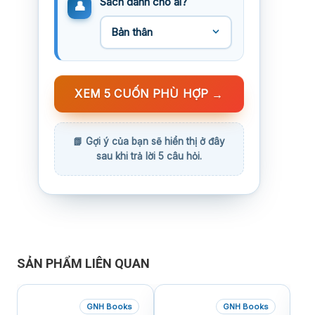
Sách dành cho ai?
XEM 5 CUỐN PHÙ HỢP
→
SẢN PHẨM LIÊN QUAN
GNH Books
GNH Books