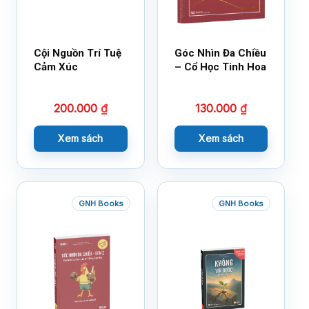
Cội Nguồn Trí Tuệ
Góc Nhìn Đa Chiều
Cảm Xúc
– Cổ Học Tinh Hoa
200.000
₫
130.000
₫
Xem sách
Xem sách
GNH Books
GNH Books