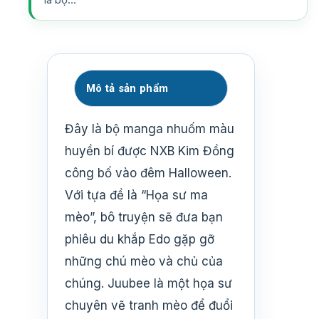
Mô tả sản phẩm
Đây là bộ manga nhuốm màu
huyền bí được NXB Kim Đồng
công bố vào đêm Halloween.
Với tựa đề là “Họa sư ma
mèo”, bô truyện sẽ đưa bạn
phiêu du khắp Edo gặp gỡ
những chú mèo và chủ của
chúng. Juubee là một họa sư
chuyên vẽ tranh mèo để đuổi