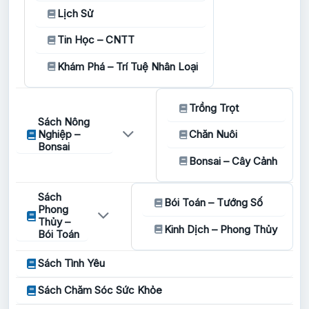
Lịch Sử
Tin Học – CNTT
Khám Phá – Trí Tuệ Nhân Loại
Trồng Trọt
Sách Nông
Nghiệp –
Chăn Nuôi
Bonsai
Bonsai – Cây Cảnh
Sách
Bói Toán – Tướng Số
Phong
Thủy –
Kinh Dịch – Phong Thủy
Bói Toán
Sách Tình Yêu
Sách Chăm Sóc Sức Khỏe