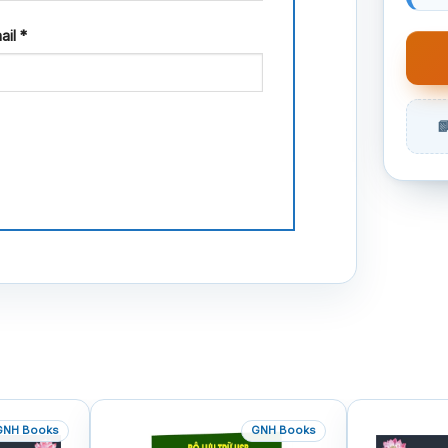
ail
*
GNH Books
GNH Books