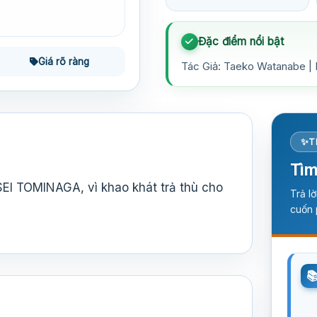
Đặc điểm nổi bật
Giá rõ ràng
Tác Giả: Taeko Watanabe | N
T
Tìm
SEI TOMINAGA, vì khao khát trả thù cho
Trả l
cuốn 