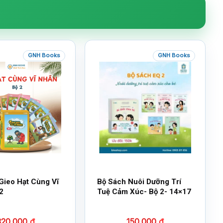
GNH Books
GNH Books
Gieo Hạt Cùng Vĩ
Bộ Sách Nuôi Dưỡng Trí
2
Tuệ Cảm Xúc- Bộ 2- 14×17
320.000
₫
150.000
₫