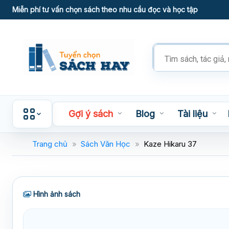
Skip
Miễn phí tư vấn chọn sách theo nhu cầu đọc và học tập
to
content
Tìm
kiếm
sản
phẩm
Gợi ý sách
Blog
Tài liệu
Trang chủ
»
Sách Văn Học
»
Kaze Hikaru 37
Hình ảnh sách