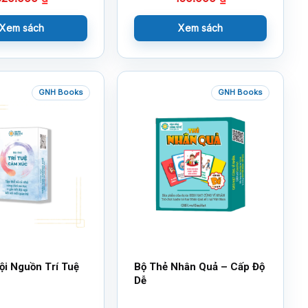
Xem sách
Xem sách
GNH Books
GNH Books
ội Nguồn Trí Tuệ
Bộ Thẻ Nhân Quả – Cấp Độ
Dễ