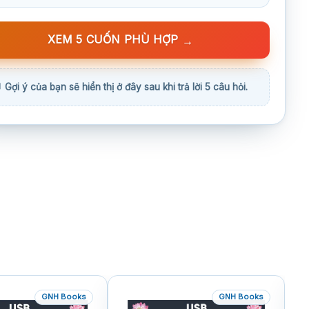
XEM 5 CUỐN PHÙ HỢP
→
GNH Books
GNH Books