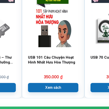
i – Thư
USB 101 Câu Chuyện Hoạt
USB 70 Cu
 Dưỡng
Hình Nhất Hưu Hòa Thượng
350.000
₫
3
.000
₫
Xem sách