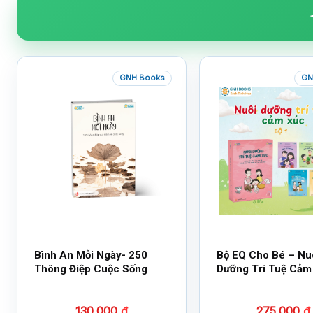
GNH Books
GN
Bình An Mỗi Ngày- 250
Bộ EQ Cho Bé – Nu
Thông Điệp Cuộc Sống
Dưỡng Trí Tuệ Cảm
130.000
₫
275.000
₫