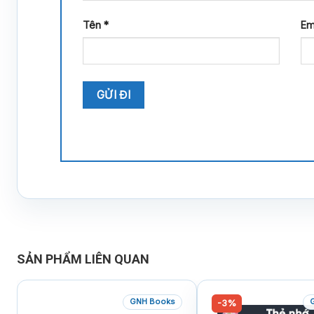
Tên
*
Em
SẢN PHẨM LIÊN QUAN
GNH Books
-3%