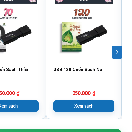
ốn Sách Thiền
USB 120 Cuốn Sách Nói
T
50.000
₫
350.000
₫
Xem sách
Xem sách