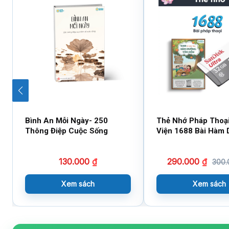
Bình An Mỗi Ngày- 250
Thẻ Nhớ Pháp Thoạ
Thông Điệp Cuộc Sống
Viện 1688 Bài Hàm
Tâm Hồn (Cái)
130.000
₫
290.000
₫
300
Xem sách
Xem sách