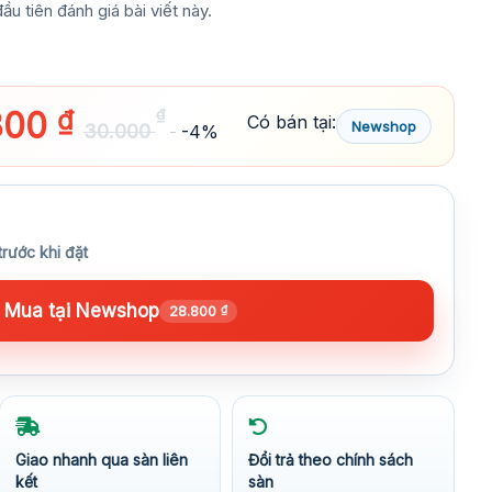
ầu tiên đánh giá bài viết này.
800
₫
₫
Có bán tại:
Newshop
30.000
-4%
trước khi đặt
Mua tại Newshop
28.800
₫
Giao nhanh qua sàn liên
Đổi trả theo chính sách
kết
sàn