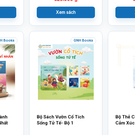
Xem sách
H Books
GNH Books
hành
Bộ Sách Vườn Cổ Tích
Bộ Thẻ C
Nhất
Sống Tử Tế- Bộ 1
Cảm Xúc