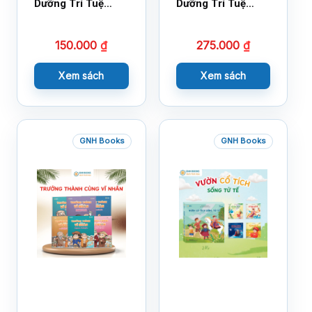
Dưỡng Trí Tuệ
Dưỡng Trí Tuệ
Cảm Xúc- Bộ 2-
Cảm Xúc Bộ 2 –
14×17
18×21
150.000
₫
275.000
₫
Xem sách
Xem sách
GNH Books
GNH Books