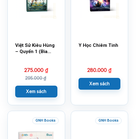
Việt Sử Kiêu Hùng
Y Học Chiêm Tinh
– Quyển 1 (Bìa
Cứng)
275.000
₫
280.000
₫
295.000
₫
Xem sách
Xem sách
GNH Books
GNH Books