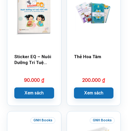
Sticker EQ – Nuôi
Thẻ Hoa Tâm
Dưỡng Trí Tuệ
Cảm Xúc – Làm
Bạn Với Cảm Xúc
90.000
₫
200.000
₫
Cùng 150 Sticker
Thần Kỳ
Xem sách
Xem sách
GNH Books
GNH Books