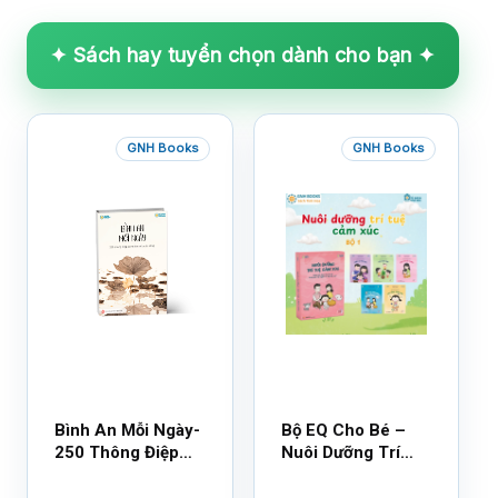
✦ Sách hay tuyển chọn dành cho bạn ✦
GNH Books
GNH Books
Bình An Mỗi Ngày-
Bộ EQ Cho Bé –
250 Thông Điệp
Nuôi Dưỡng Trí
Cuộc Sống
Tuệ Cảm Xúc