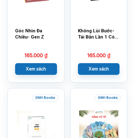
Góc Nhìn Đa
Không Lùi Bước-
Chiều- Gen Z
Tái Bản Lần 1 Có
Bổ Sung
165.000
₫
165.000
₫
Xem sách
Xem sách
GNH Books
GNH Books