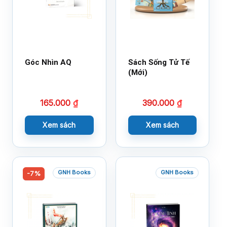
Góc Nhìn AQ
Sách Sống Tử Tế
(Mới)
165.000
₫
390.000
₫
Xem sách
Xem sách
GNH Books
GNH Books
-7%