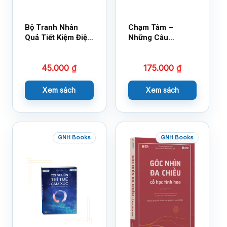
Bộ Tranh Nhân
Chạm Tâm –
Quả Tiết Kiệm Điện
Những Câu
Nước
Chuyện Lay Động
Lòng Người
45.000
₫
175.000
₫
Xem sách
Xem sách
GNH Books
GNH Books