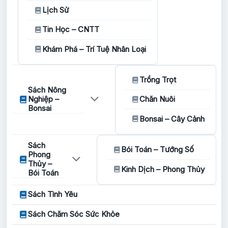
Lịch Sử
Tin Học – CNTT
Khám Phá – Trí Tuệ Nhân Loại
Trồng Trọt
Sách Nông
Nghiệp –
Chăn Nuôi
Bonsai
Bonsai – Cây Cảnh
Sách
Bói Toán – Tướng Số
Phong
Thủy –
Kinh Dịch – Phong Thủy
Bói Toán
Sách Tình Yêu
Sách Chăm Sóc Sức Khỏe