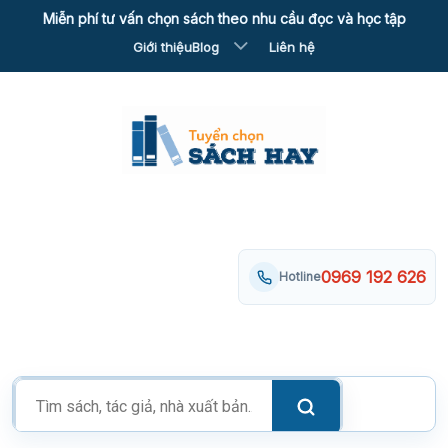
Skip
Miễn phí tư vấn chọn sách theo nhu cầu đọc và học tập
to
Giới thiệu
Blog
Liên hệ
content
0969 192 626
Hotline
Tìm
kiếm
sản
phẩm