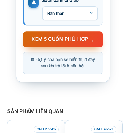
Sách dành cho ai?
XEM 5 CUỐN PHÙ HỢP
→
SẢN PHẨM LIÊN QUAN
GNH Books
GNH Books