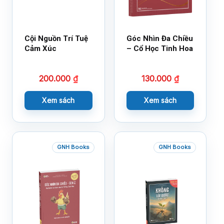
Cội Nguồn Trí Tuệ
Góc Nhìn Đa Chiều
Cảm Xúc
– Cổ Học Tinh Hoa
200.000
₫
130.000
₫
Xem sách
Xem sách
GNH Books
GNH Books