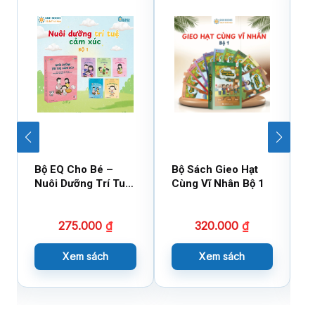
Bộ EQ Cho Bé –
Bộ Sách Gieo Hạt
B
Nuôi Dưỡng Trí Tuệ
Cùng Vĩ Nhân Bộ 1
C
Cảm Xúc
275.000
₫
320.000
₫
Xem sách
Xem sách