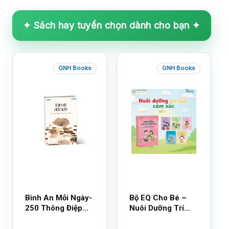
✦ Sách hay tuyển chọn dành cho bạn ✦
GNH Books
GNH Books
Bình An Mỗi Ngày-
Bộ EQ Cho Bé –
250 Thông Điệp
Nuôi Dưỡng Trí
Cuộc Sống
Tuệ Cảm Xúc