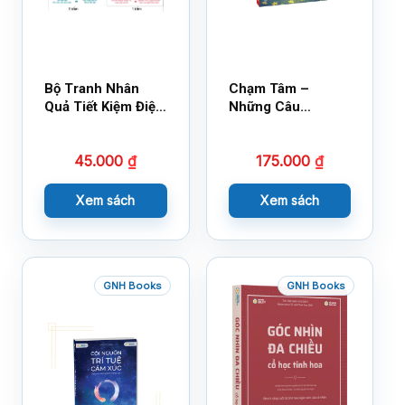
Bộ Tranh Nhân
Chạm Tâm –
Quả Tiết Kiệm Điện
Những Câu
Nước
Chuyện Lay Động
Lòng Người
45.000
₫
175.000
₫
Xem sách
Xem sách
GNH Books
GNH Books