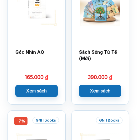
Góc Nhìn AQ
Sách Sống Tử Tế
(Mới)
165.000
₫
390.000
₫
Xem sách
Xem sách
GNH Books
GNH Books
-7%