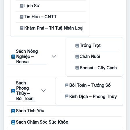
Lịch Sử
Tin Học – CNTT
Khám Phá – Trí Tuệ Nhân Loại
Trồng Trọt
Sách Nông
Nghiệp –
Chăn Nuôi
Bonsai
Bonsai – Cây Cảnh
Sách
Bói Toán – Tướng Số
Phong
Thủy –
Kinh Dịch – Phong Thủy
Bói Toán
Sách Tình Yêu
Sách Chăm Sóc Sức Khỏe