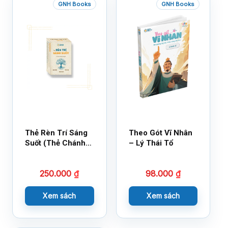
GNH Books
GNH Books
Thẻ Rèn Trí Sáng
Theo Gót Vĩ Nhân
Suốt (Thẻ Chánh
– Lý Thái Tổ
Kiến)
250.000
₫
98.000
₫
Xem sách
Xem sách