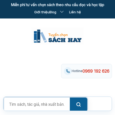
Skip
Miễn phí tư vấn chọn sách theo nhu cầu đọc và học tập
to
Giới thiệu
Blog
Liên hệ
content
0969 192 626
Hotline
Tìm
kiếm
sản
phẩm