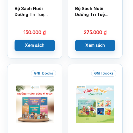
Bộ Sách Nuôi
Bộ Sách Nuôi
Dưỡng Trí Tuệ
Dưỡng Trí Tuệ
Cảm Xúc- Bộ 2-
Cảm Xúc Bộ 2 –
14×17
18×21
150.000
₫
275.000
₫
Xem sách
Xem sách
GNH Books
GNH Books