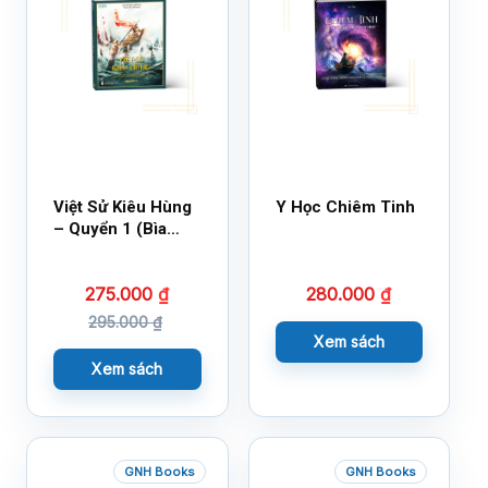
Việt Sử Kiêu Hùng
Y Học Chiêm Tinh
– Quyển 1 (Bìa
Cứng)
275.000
₫
280.000
₫
295.000
₫
Xem sách
Xem sách
GNH Books
GNH Books