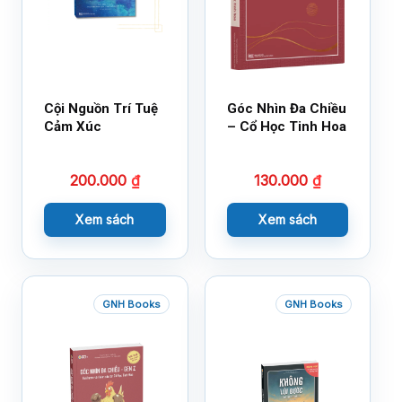
Cội Nguồn Trí Tuệ
Góc Nhìn Đa Chiều
Cảm Xúc
– Cổ Học Tinh Hoa
200.000
₫
130.000
₫
Xem sách
Xem sách
GNH Books
GNH Books