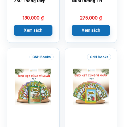
250 Thông Điệp
Nuôi Dưỡng Trí
Cuộc Sống
Tuệ Cảm Xúc
130.000
₫
275.000
₫
Xem sách
Xem sách
GNH Books
GNH Books