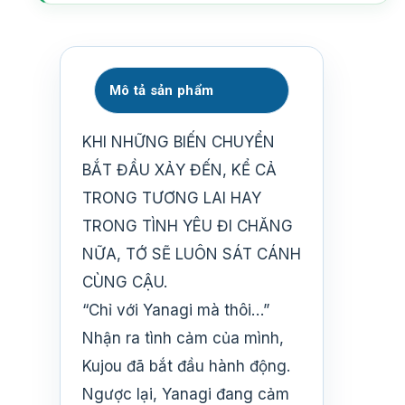
Mô tả sản phẩm
KHI NHỮNG BIẾN CHUYỂN
BẮT ĐẦU XẢY ĐẾN, KỂ CẢ
TRONG TƯƠNG LAI HAY
TRONG TÌNH YÊU ĐI CHĂNG
NỮA, TỚ SẼ LUÔN SÁT CÁNH
CÙNG CẬU.
“Chỉ với Yanagi mà thôi…”
Nhận ra tình cảm của mình,
Kujou đã bắt đầu hành động.
Ngược lại, Yanagi đang cảm