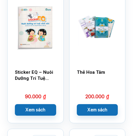
Sticker EQ – Nuôi
Thẻ Hoa Tâm
Dưỡng Trí Tuệ
Cảm Xúc – Làm
Bạn Với Cảm Xúc
90.000
₫
200.000
₫
Cùng 150 Sticker
Thần Kỳ
Xem sách
Xem sách