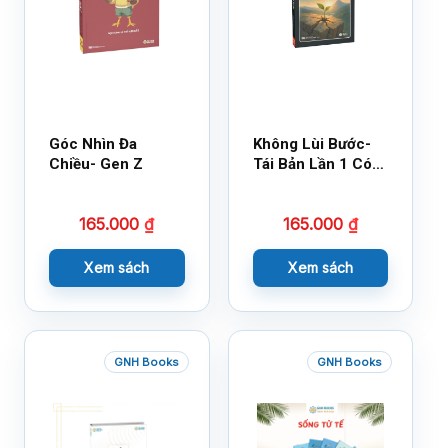
Góc Nhìn Đa
Không Lùi Bước-
Chiều- Gen Z
Tái Bản Lần 1 Có
Bổ Sung
165.000
₫
165.000
₫
Xem sách
Xem sách
GNH Books
GNH Books