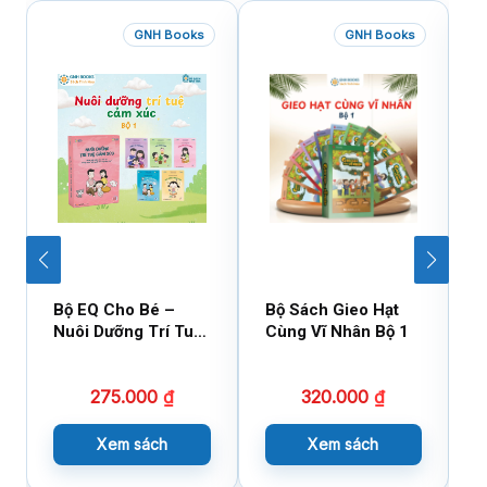
GNH Books
GNH Books
Bộ EQ Cho Bé –
Bộ Sách Gieo Hạt
B
Nuôi Dưỡng Trí Tuệ
Cùng Vĩ Nhân Bộ 1
C
Cảm Xúc
275.000
₫
320.000
₫
Xem sách
Xem sách